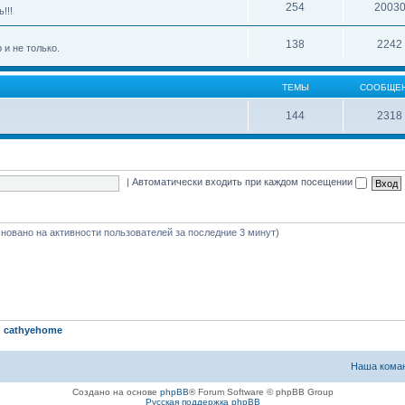
254
2003
!!!
138
2242
 и не только.
ТЕМЫ
СООБЩЕ
144
2318
|
Автоматически входить при каждом посещении
(основано на активности пользователей за последние 3 минут)
:
cathyehome
Наша кома
Создано на основе
phpBB
® Forum Software © phpBB Group
Русская поддержка phpBB