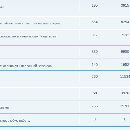
195
3915
арт.
664
8254
е работы займут место в нашей галерее.
917
1538
водов, так и начинающих. Рады всем!!!
339
9980
140
1952
тносящихся к вселенной Battletech.
260
1153
58
3926
766
2578
орума.
0
0
 вас любую работу.