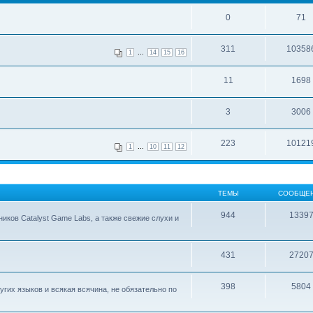
0
71
311
10358
...
1
14
15
16
11
1698
3
3006
223
10121
...
1
10
11
12
ТЕМЫ
СООБЩЕ
944
1339
ков Catalyst Game Labs, а также свежие слухи и
431
2720
398
5804
гих языков и всякая всячина, не обязательно по