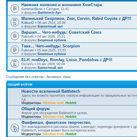
Наемник мехвоин и монахиня КомСтара
General Bison
» Сегодня, 11:41
в форуме
Battletech-Арт
Маленький Скорпион, Zver, Corvin, Rabid Coyote с ДР!!!
KolbunD
» 06 авг 2014, 10:39
в форуме
Банкетный зал
Варшип... Чего-нибудь: Советский Союз
Fulcrum
» 04 авг 2026, 23:21
в форуме
Бешеные кубики
Танк... Чего-нибудь: Scorpion
Fulcrum
» 05 ноя 2025, 23:33
в форуме
Бешеные кубики
ELH_mwDeys, Romfay, Loiso_Pondohva с ДР!!!
DeJaVu » 03 авг 2009, 00:04
в форуме
Банкетный зал
Сообщения без ответов
•
Активные темы
ОБЩИЙ ФОРУМ
Новости вселенной Battletech
Здесь вы можете прочитать свежую информацию из официальных источни
т.д.
Модераторы:
Siberian-troll
,
Hobbit
Общий форум
Форум для обсуждения Battletech в целом.
Модераторы:
Siberian-troll
,
Hobbit
Фанфикшн, фанатское творчество.
Тут выкладываются рассказы фанов, самиздат, переводы фанфиков с дру
Battletech, которая может быть интересна всем.
Модераторы:
Siberian-troll
,
Hobbit