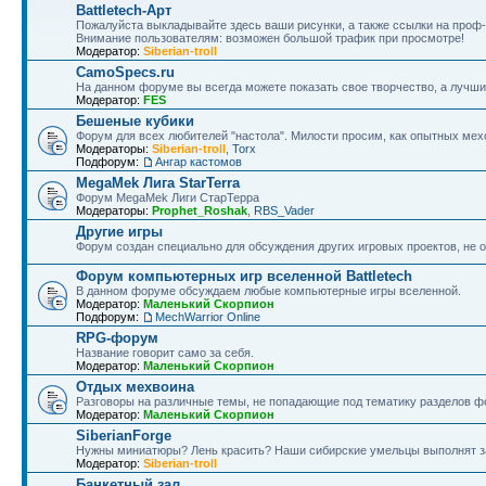
Battletech-Арт
Пожалуйста выкладывайте здесь ваши рисунки, а также ссылки на проф-
Внимание пользователям: возможен большой трафик при просмотре!
Модератор:
Siberian-troll
CamoSpecs.ru
На данном форуме вы всегда можете показать свое творчество, а лучши
Модератор:
FES
Бешеные кубики
Форум для всех любителей "настола". Милости просим, как опытных мехо
Модераторы:
Siberian-troll
,
Torx
Подфорум:
Ангар кастомов
MegaMek Лига StarTerra
Форум МegaMek Лиги СтарТерра
Модераторы:
Prophet_Roshak
,
RBS_Vader
Другие игры
Форум создан специально для обсуждения других игровых проектов, не о
Форум компьютерных игр вселенной Battletech
В данном форуме обсуждаем любые компьютерные игры вселенной.
Модератор:
Маленький Скорпион
Подфорум:
MechWarrior Online
RPG-форум
Название говорит само за себя.
Модератор:
Маленький Скорпион
Отдых мехвоина
Разговоры на различные темы, не попадающие под тематику разделов ф
Модератор:
Маленький Скорпион
SiberianForge
Нужны миниатюры? Лень красить? Наши сибирские умельцы выполнят за
Модератор:
Siberian-troll
Банкетный зал