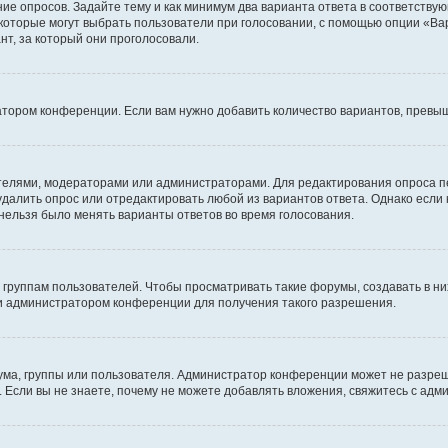
ние опросов. Задайте тему и как минимум два варианта ответа в соответству
 которые могут выбрать пользователи при голосовании, с помощью опции «Вар
т, за который они проголосовали.
атором конференции. Если вам нужно добавить количество вариантов, превы
дателями, модераторами или администраторами. Для редактирования опроса п
 удалить опрос или отредактировать любой из вариантов ответа. Однако если
 нельзя было менять варианты ответов во время голосования.
руппам пользователей. Чтобы просматривать такие форумы, создавать в них
и администратором конференции для получения такого разрешения.
ма, группы или пользователя. Администратор конференции может не разре
 Если вы не знаете, почему не можете добавлять вложения, свяжитесь с ад