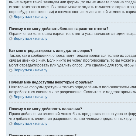
вы не видите такой закладки или формы, то вы не имеете прав на созда
строке текстового поля. Вы также можете задать количество вариантов,
опрос будет постоянным) и возможность пользователей изменять вариан
Вернуться к началу
Почему я не могу добавить больше вариантов ответа?
Ограничение количества вариантов ответа устанавливается администр
Вернуться к началу
Как мне отредактировать или удалить опрос?
Так же, как и сообщения, опросы могут редактироваться только их соз
связан именно с ним. Если никто не успел проголосовать, то вы можете
могут отредактировать или удалить опрос. Это сделано для того, чтобы
Вернуться к началу
Почему мне недоступны некоторые форумы?
Некоторые форумы доступны только определённым пользователям или г
потребоваться специальное разрешение. Свяжитесь с модератором ил
Вернуться к началу
Почему я не могу добавлять вложения?
Право добавления вложений может быть предоставлено на уровне фору
что добавлять вложения разрешено только членам определённых групп.
Вернуться к началу
Почему я получил предупреждение?