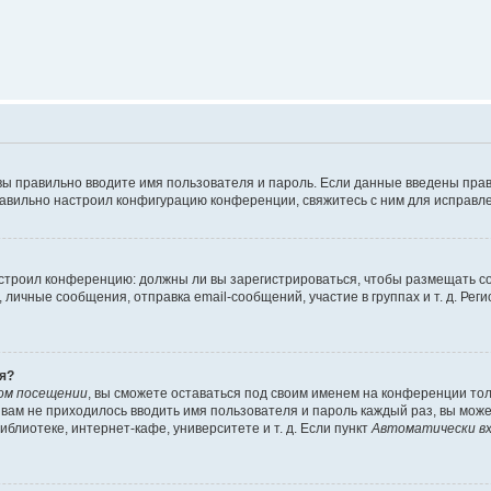
вы правильно вводите имя пользователя и пароль. Если данные введены прав
равильно настроил конфигурацию конференции, свяжитесь с ним для исправле
 настроил конференцию: должны ли вы зарегистрироваться, чтобы размещать 
чные сообщения, отправка email-сообщений, участие в группах и т. д. Регис
я?
ом посещении
, вы сможете оставаться под своим именем на конференции тол
ы вам не приходилось вводить имя пользователя и пароль каждый раз, вы мож
блиотеке, интернет-кафе, университете и т. д. Если пункт
Автоматически вх