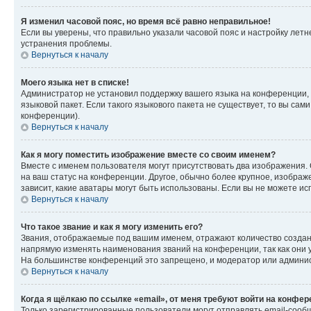
Я изменил часовой пояс, но время всё равно неправильное!
Если вы уверены, что правильно указали часовой пояс и настройку лет
устранения проблемы.
Вернуться к началу
Моего языка нет в списке!
Администратор не установил поддержку вашего языка на конференции, 
языковой пакет. Если такого языкового пакета не существует, то вы с
конференции).
Вернуться к началу
Как я могу поместить изображение вместе со своим именем?
Вместе с именем пользователя могут присутствовать два изображения. О
на ваш статус на конференции. Другое, обычно более крупное, изображе
зависит, какие аватары могут быть использованы. Если вы не можете 
Вернуться к началу
Что такое звание и как я могу изменить его?
Звания, отображаемые под вашим именем, отражают количество созда
напрямую изменять наименования званий на конференции, так как они 
На большинстве конференций это запрещено, и модератор или админис
Вернуться к началу
Когда я щёлкаю по ссылке «email», от меня требуют войти на конфе
Только зарегистрированные пользователи могут отправлять email-сооб