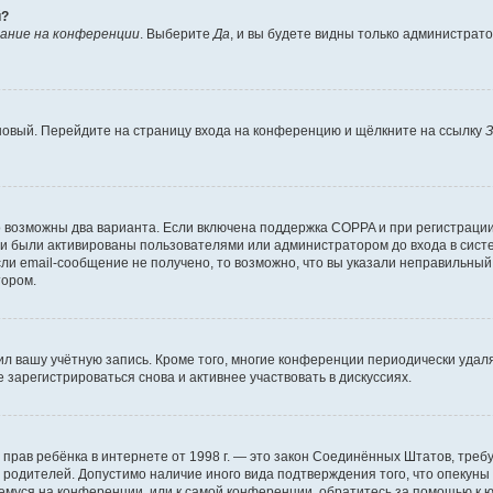
й?
ание на конференции
. Выберите
Да
, и вы будете видны только администрат
 новый. Перейдите на страницу входа на конференцию и щёлкните на ссылку
З
о возможны два варианта. Если включена поддержка COPPA и при регистрации 
и были активированы пользователями или администратором до входа в систе
и email-сообщение не получено, то возможно, что вы указали неправильный 
тором.
ил вашу учётную запись. Кроме того, многие конференции периодически уда
зарегистрироваться снова и активнее участвовать в дискуссиях.
тных прав ребёнка в интернете от 1998 г. — это закон Соединённых Штатов, т
е родителей. Допустимо наличие иного вида подтверждения того, что опек
ющемуся на конференции, или к самой конференции, обратитесь за помощью к 