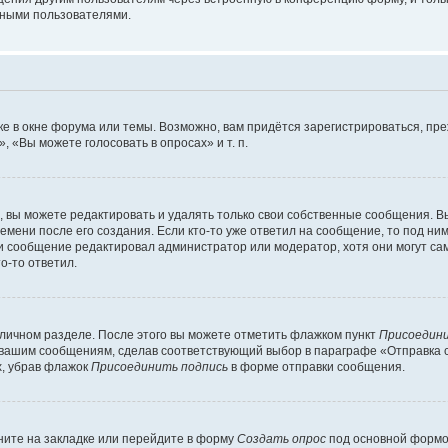
мными пользователями.
е в окне форума или темы. Возможно, вам придётся зарегистрироваться, пр
 «Вы можете голосовать в опросах» и т. п.
вы можете редактировать и удалять только свои собственные сообщения. В
емени после его создания. Если кто-то уже ответил на сообщение, то под ни
сли сообщение редактировал администратор или модератор, хотя они могут са
о-то ответил.
 личном разделе. После этого вы можете отметить флажком пункт
Присоедини
 вашим сообщениям, сделав соответствующий выбор в параграфе «Отправка 
х, убрав флажок
Присоединить подпись
в форме отправки сообщения.
ите на закладке или перейдите в форму
Создать опрос
под основной формой