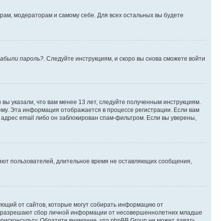
орам, модераторам и самому себе. Для всех остальных вы будете
абыли пароль?
. Следуйте инструкциям, и скоро вы снова сможете войти
вы указали, что вам менее 13 лет, следуйте полученным инструкциям.
му. Эта информация отображается в процессе регистрации. Если вам
адрес email либо он заблокирован спам-фильтром. Если вы уверены,
ляют пользователей, длительное время не оставляющих сообщения,
ребующий от сайтов, которые могут собирать информацию от
уны разрешают сбор личной информации от несовершеннолетних младше
юрисконсульту. Обратите внимание, что phpBB Group не может давать