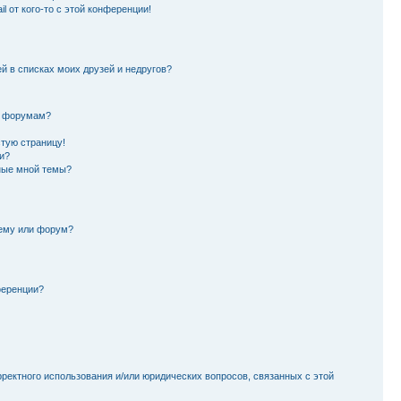
l от кого-то с этой конференции!
й в списках моих друзей и недругов?
и форумам?
стую страницу!
и?
ные мной темы?
тему или форум?
ференции?
рректного использования и/или юридических вопросов, связанных с этой