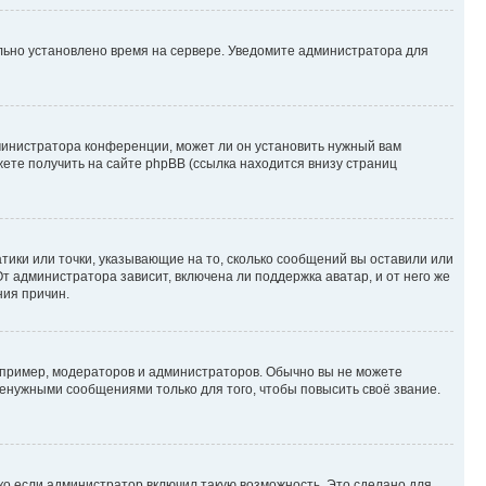
ильно установлено время на сервере. Уведомите администратора для
министратора конференции, может ли он установить нужный вам
жете получить на сайте phpBB (ссылка находится внизу страниц
атики или точки, указывающие на то, сколько сообщений вы оставили или
т администратора зависит, включена ли поддержка аватар, и от него же
ния причин.
пример, модераторов и администраторов. Обычно вы не можете
енужными сообщениями только для того, чтобы повысить своё звание.
ко если администратор включил такую возможность. Это сделано для