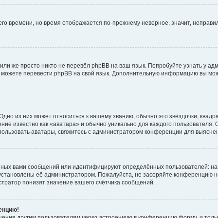
него времени, но время отображается по-прежнему неверное, значит, неправ
или же просто никто не перевёл phpBB на ваш язык. Попробуйте узнать у ад
ами можете перевести phpBB на свой язык. Дополнительную информацию вы мо
дно из них может относиться к вашему званию, обычно это звёздочки, квадр
ние известно как «аватара» и обычно уникально для каждого пользователя. О
использовать аватары, свяжитесь с администратором конференции для выясне
нных вами сообщений или идентифицируют определённых пользователей: на
установлены её администратором. Пожалуйста, не засоряйте конференцию н
тратор понизят значение вашего счётчика сообщений.
ренцию!
щения другим пользователям через встроенную в конференцию форму, и толь