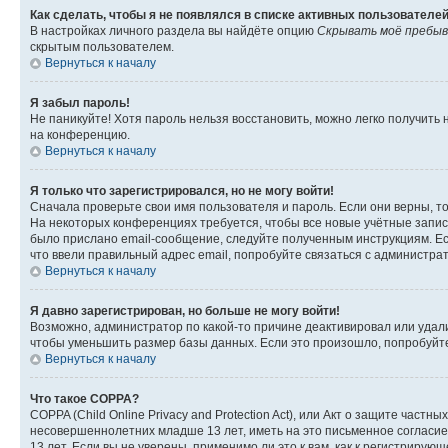
Как сделать, чтобы я не появлялся в списке активных пользователе
В настройках личного раздела вы найдёте опцию
Скрывать моё пребыв
скрытым пользователем.
Вернуться к началу
Я забыл пароль!
Не паникуйте! Хотя пароль нельзя восстановить, можно легко получить
на конференцию.
Вернуться к началу
Я только что зарегистрировался, но не могу войти!
Сначала проверьте свои имя пользователя и пароль. Если они верны, т
На некоторых конференциях требуется, чтобы все новые учётные запис
было прислано email-сообщение, следуйте полученным инструкциям. Есл
что ввели правильный адрес email, попробуйте связаться с администра
Вернуться к началу
Я давно зарегистрирован, но больше не могу войти!
Возможно, администратор по какой-то причине деактивировал или удал
чтобы уменьшить размер базы данных. Если это произошло, попробуйте 
Вернуться к началу
Что такое COPPA?
COPPA (Child Online Privacy and Protection Act), или Акт о защите час
несовершеннолетних младше 13 лет, иметь на это письменное согласи
13 лет. Если вы не уверены, применимо ли это к вам, как к регистриру