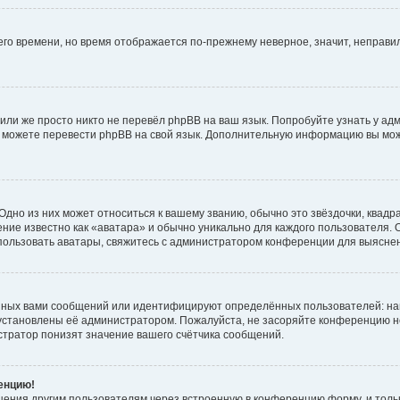
него времени, но время отображается по-прежнему неверное, значит, неправ
или же просто никто не перевёл phpBB на ваш язык. Попробуйте узнать у ад
ами можете перевести phpBB на свой язык. Дополнительную информацию вы мо
дно из них может относиться к вашему званию, обычно это звёздочки, квадр
ние известно как «аватара» и обычно уникально для каждого пользователя. О
использовать аватары, свяжитесь с администратором конференции для выясне
нных вами сообщений или идентифицируют определённых пользователей: на
установлены её администратором. Пожалуйста, не засоряйте конференцию н
тратор понизят значение вашего счётчика сообщений.
ренцию!
щения другим пользователям через встроенную в конференцию форму, и толь