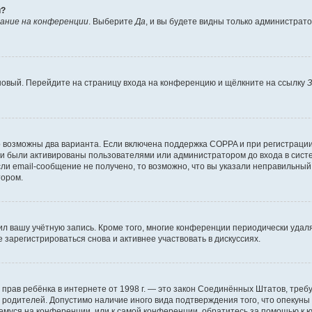
й?
ание на конференции
. Выберите
Да
, и вы будете видны только администрат
 новый. Перейдите на страницу входа на конференцию и щёлкните на ссылку
З
о возможны два варианта. Если включена поддержка COPPA и при регистрации 
и были активированы пользователями или администратором до входа в систе
и email-сообщение не получено, то возможно, что вы указали неправильный 
тором.
ил вашу учётную запись. Кроме того, многие конференции периодически уда
зарегистрироваться снова и активнее участвовать в дискуссиях.
тных прав ребёнка в интернете от 1998 г. — это закон Соединённых Штатов, т
е родителей. Допустимо наличие иного вида подтверждения того, что опек
ющемуся на конференции, или к самой конференции, обратитесь за помощью к 