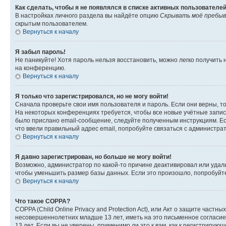
Как сделать, чтобы я не появлялся в списке активных пользователе
В настройках личного раздела вы найдёте опцию
Скрывать моё пребыв
скрытым пользователем.
Вернуться к началу
Я забыл пароль!
Не паникуйте! Хотя пароль нельзя восстановить, можно легко получить
на конференцию.
Вернуться к началу
Я только что зарегистрировался, но не могу войти!
Сначала проверьте свои имя пользователя и пароль. Если они верны, т
На некоторых конференциях требуется, чтобы все новые учётные запис
было прислано email-сообщение, следуйте полученным инструкциям. Есл
что ввели правильный адрес email, попробуйте связаться с администра
Вернуться к началу
Я давно зарегистрирован, но больше не могу войти!
Возможно, администратор по какой-то причине деактивировал или удал
чтобы уменьшить размер базы данных. Если это произошло, попробуйте 
Вернуться к началу
Что такое COPPA?
COPPA (Child Online Privacy and Protection Act), или Акт о защите час
несовершеннолетних младше 13 лет, иметь на это письменное согласи
13 лет. Если вы не уверены, применимо ли это к вам, как к регистриру