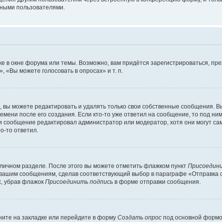
мными пользователями.
е в окне форума или темы. Возможно, вам придётся зарегистрироваться, пр
 «Вы можете голосовать в опросах» и т. п.
вы можете редактировать и удалять только свои собственные сообщения. В
емени после его создания. Если кто-то уже ответил на сообщение, то под ни
сли сообщение редактировал администратор или модератор, хотя они могут са
о-то ответил.
 личном разделе. После этого вы можете отметить флажком пункт
Присоедини
 вашим сообщениям, сделав соответствующий выбор в параграфе «Отправка 
х, убрав флажок
Присоединить подпись
в форме отправки сообщения.
ите на закладке или перейдите в форму
Создать опрос
под основной формой