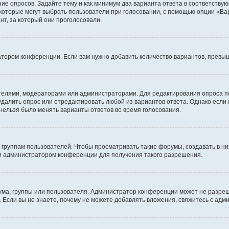
ние опросов. Задайте тему и как минимум два варианта ответа в соответству
 которые могут выбрать пользователи при голосовании, с помощью опции «Вар
т, за который они проголосовали.
атором конференции. Если вам нужно добавить количество вариантов, превы
дателями, модераторами или администраторами. Для редактирования опроса п
 удалить опрос или отредактировать любой из вариантов ответа. Однако если
 нельзя было менять варианты ответов во время голосования.
руппам пользователей. Чтобы просматривать такие форумы, создавать в них
и администратором конференции для получения такого разрешения.
ма, группы или пользователя. Администратор конференции может не разре
 Если вы не знаете, почему не можете добавлять вложения, свяжитесь с ад