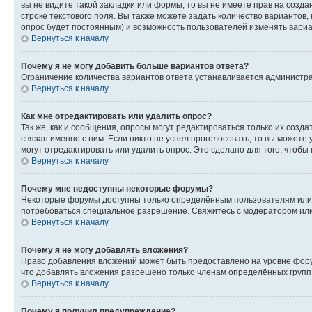
вы не видите такой закладки или формы, то вы не имеете прав на созда
строке текстового поля. Вы также можете задать количество вариантов,
опрос будет постоянным) и возможность пользователей изменять вариан
Вернуться к началу
Почему я не могу добавить больше вариантов ответа?
Ограничение количества вариантов ответа устанавливается администр
Вернуться к началу
Как мне отредактировать или удалить опрос?
Так же, как и сообщения, опросы могут редактироваться только их соз
связан именно с ним. Если никто не успел проголосовать, то вы можете
могут отредактировать или удалить опрос. Это сделано для того, чтобы
Вернуться к началу
Почему мне недоступны некоторые форумы?
Некоторые форумы доступны только определённым пользователям или г
потребоваться специальное разрешение. Свяжитесь с модератором ил
Вернуться к началу
Почему я не могу добавлять вложения?
Право добавления вложений может быть предоставлено на уровне фору
что добавлять вложения разрешено только членам определённых групп.
Вернуться к началу
Почему я получил предупреждение?