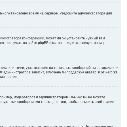
ильно установлено время на сервере. Уведомите администратора для
министратора конференции, может ли он установить нужный вам
жете получить на сайте phpBB (ссылка находится внизу страниц
атики или точки, указывающие на то, сколько сообщений вы оставили или
т администратора зависит, включена ли поддержка аватар, и от него же
ния причин.
пример, модераторов и администраторов. Обычно вы не можете
енужными сообщениями только для того, чтобы повысить своё звание.
ко если администратор включил такую возможность. Это сделано для