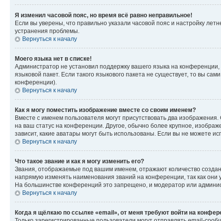
Я изменил часовой пояс, но время всё равно неправильное!
Если вы уверены, что правильно указали часовой пояс и настройку лет
устранения проблемы.
Вернуться к началу
Моего языка нет в списке!
Администратор не установил поддержку вашего языка на конференции, 
языковой пакет. Если такого языкового пакета не существует, то вы с
конференции).
Вернуться к началу
Как я могу поместить изображение вместе со своим именем?
Вместе с именем пользователя могут присутствовать два изображения. О
на ваш статус на конференции. Другое, обычно более крупное, изображе
зависит, какие аватары могут быть использованы. Если вы не можете 
Вернуться к началу
Что такое звание и как я могу изменить его?
Звания, отображаемые под вашим именем, отражают количество созда
напрямую изменять наименования званий на конференции, так как они 
На большинстве конференций это запрещено, и модератор или админис
Вернуться к началу
Когда я щёлкаю по ссылке «email», от меня требуют войти на конфе
Только зарегистрированные пользователи могут отправлять email-сооб