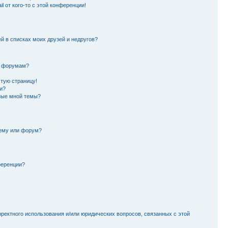
l от кого-то с этой конференции!
й в списках моих друзей и недругов?
и форумам?
стую страницу!
и?
ные мной темы?
тему или форум?
ференции?
рректного использования и/или юридических вопросов, связанных с этой