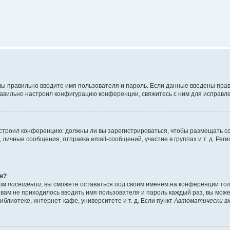
вы правильно вводите имя пользователя и пароль. Если данные введены прав
равильно настроил конфигурацию конференции, свяжитесь с ним для исправле
 настроил конференцию: должны ли вы зарегистрироваться, чтобы размещать 
чные сообщения, отправка email-сообщений, участие в группах и т. д. Регис
я?
ом посещении
, вы сможете оставаться под своим именем на конференции тол
ы вам не приходилось вводить имя пользователя и пароль каждый раз, вы мож
блиотеке, интернет-кафе, университете и т. д. Если пункт
Автоматически вх