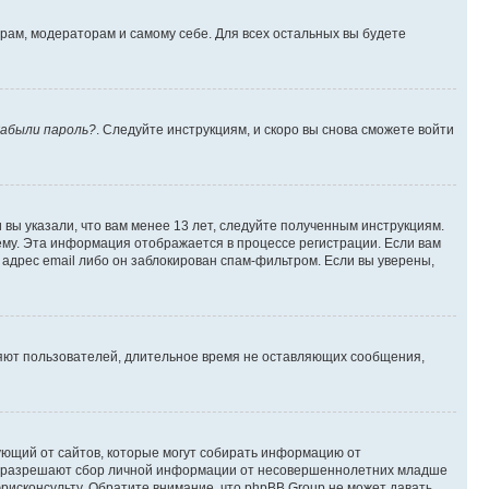
орам, модераторам и самому себе. Для всех остальных вы будете
абыли пароль?
. Следуйте инструкциям, и скоро вы снова сможете войти
вы указали, что вам менее 13 лет, следуйте полученным инструкциям.
му. Эта информация отображается в процессе регистрации. Если вам
адрес email либо он заблокирован спам-фильтром. Если вы уверены,
ляют пользователей, длительное время не оставляющих сообщения,
ребующий от сайтов, которые могут собирать информацию от
уны разрешают сбор личной информации от несовершеннолетних младше
юрисконсульту. Обратите внимание, что phpBB Group не может давать