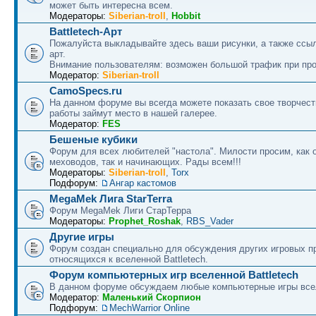
может быть интересна всем.
Модераторы:
Siberian-troll
,
Hobbit
Battletech-Арт
Пожалуйста выкладывайте здесь ваши рисунки, а также ссыл
арт.
Внимание пользователям: возможен большой трафик при про
Модератор:
Siberian-troll
CamoSpecs.ru
На данном форуме вы всегда можете показать свое творчест
работы займут место в нашей галерее.
Модератор:
FES
Бешеные кубики
Форум для всех любителей "настола". Милости просим, как 
меховодов, так и начинающих. Рады всем!!!
Модераторы:
Siberian-troll
,
Torx
Подфорум:
Ангар кастомов
MegaMek Лига StarTerra
Форум МegaMek Лиги СтарТерра
Модераторы:
Prophet_Roshak
,
RBS_Vader
Другие игры
Форум создан специально для обсуждения других игровых пр
относящихся к вселенной Battletech.
Форум компьютерных игр вселенной Battletech
В данном форуме обсуждаем любые компьютерные игры все
Модератор:
Маленький Скорпион
Подфорум:
MechWarrior Online