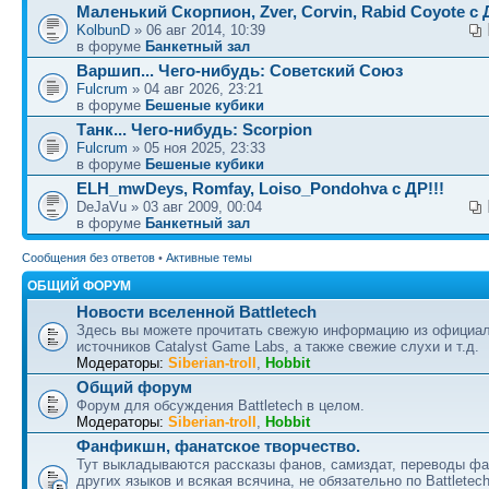
Маленький Скорпион, Zver, Corvin, Rabid Coyote с Д
KolbunD
» 06 авг 2014, 10:39
в форуме
Банкетный зал
Варшип... Чего-нибудь: Советский Союз
Fulcrum
» 04 авг 2026, 23:21
в форуме
Бешеные кубики
Танк... Чего-нибудь: Scorpion
Fulcrum
» 05 ноя 2025, 23:33
в форуме
Бешеные кубики
ELH_mwDeys, Romfay, Loiso_Pondohva с ДР!!!
DeJaVu » 03 авг 2009, 00:04
в форуме
Банкетный зал
Сообщения без ответов
•
Активные темы
ОБЩИЙ ФОРУМ
Новости вселенной Battletech
Здесь вы можете прочитать свежую информацию из официа
источников Catalyst Game Labs, а также свежие слухи и т.д.
Модераторы:
Siberian-troll
,
Hobbit
Общий форум
Форум для обсуждения Battletech в целом.
Модераторы:
Siberian-troll
,
Hobbit
Фанфикшн, фанатское творчество.
Тут выкладываются рассказы фанов, самиздат, переводы ф
других языков и всякая всячина, не обязательно по Battletech