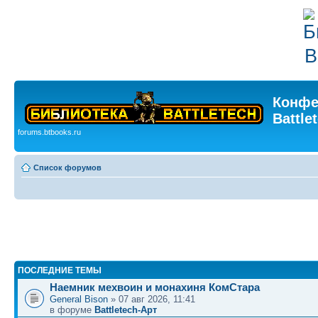
Конфе
Battle
forums.btbooks.ru
Список форумов
ПОСЛЕДНИЕ ТЕМЫ
Наемник мехвоин и монахиня КомСтара
General Bison
» 07 авг 2026, 11:41
в форуме
Battletech-Арт