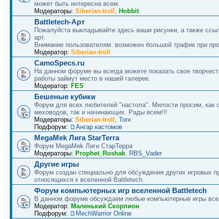
может быть интересна всем.
Модераторы:
Siberian-troll
,
Hobbit
Battletech-Арт
Пожалуйста выкладывайте здесь ваши рисунки, а также ссыл
арт.
Внимание пользователям: возможен большой трафик при про
Модератор:
Siberian-troll
CamoSpecs.ru
На данном форуме вы всегда можете показать свое творчест
работы займут место в нашей галерее.
Модератор:
FES
Бешеные кубики
Форум для всех любителей "настола". Милости просим, как 
меховодов, так и начинающих. Рады всем!!!
Модераторы:
Siberian-troll
,
Torx
Подфорум:
Ангар кастомов
MegaMek Лига StarTerra
Форум МegaMek Лиги СтарТерра
Модераторы:
Prophet_Roshak
,
RBS_Vader
Другие игры
Форум создан специально для обсуждения других игровых пр
относящихся к вселенной Battletech.
Форум компьютерных игр вселенной Battletech
В данном форуме обсуждаем любые компьютерные игры все
Модератор:
Маленький Скорпион
Подфорум:
MechWarrior Online