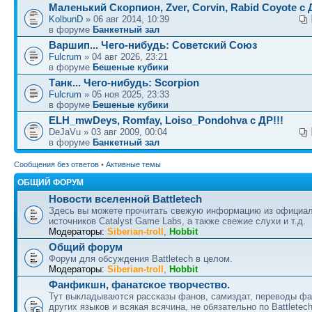
Маленький Скорпион, Zver, Corvin, Rabid Coyote с Д
KolbunD
» 06 авг 2014, 10:39
в форуме
Банкетный зал
Варшип... Чего-нибудь: Советский Союз
Fulcrum
» 04 авг 2026, 23:21
в форуме
Бешеные кубики
Танк... Чего-нибудь: Scorpion
Fulcrum
» 05 ноя 2025, 23:33
в форуме
Бешеные кубики
ELH_mwDeys, Romfay, Loiso_Pondohva с ДР!!!
DeJaVu » 03 авг 2009, 00:04
в форуме
Банкетный зал
Сообщения без ответов
•
Активные темы
ОБЩИЙ ФОРУМ
Новости вселенной Battletech
Здесь вы можете прочитать свежую информацию из официа
источников Catalyst Game Labs, а также свежие слухи и т.д.
Модераторы:
Siberian-troll
,
Hobbit
Общий форум
Форум для обсуждения Battletech в целом.
Модераторы:
Siberian-troll
,
Hobbit
Фанфикшн, фанатское творчество.
Тут выкладываются рассказы фанов, самиздат, переводы ф
других языков и всякая всячина, не обязательно по Battletech