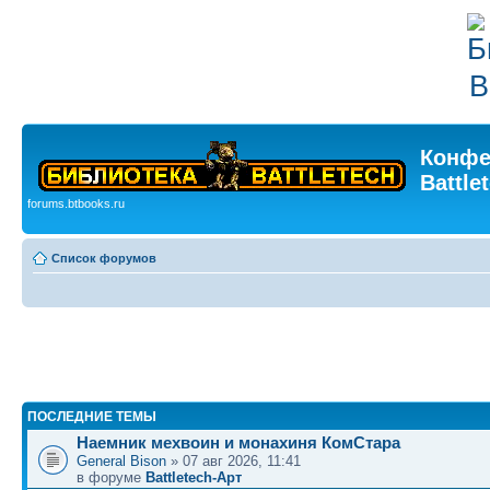
Конфе
Battle
forums.btbooks.ru
Список форумов
ПОСЛЕДНИЕ ТЕМЫ
Наемник мехвоин и монахиня КомСтара
General Bison
» 07 авг 2026, 11:41
в форуме
Battletech-Арт