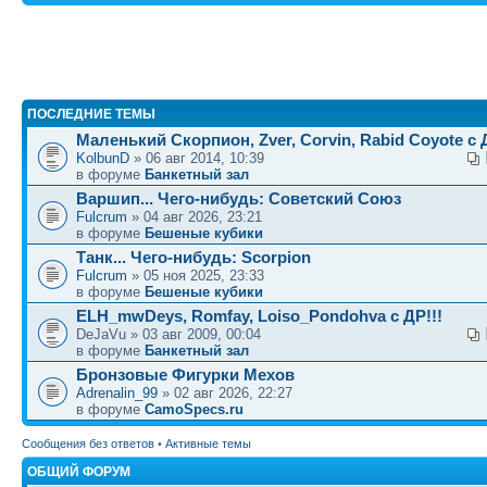
ПОСЛЕДНИЕ ТЕМЫ
Маленький Скорпион, Zver, Corvin, Rabid Coyote с Д
KolbunD
» 06 авг 2014, 10:39
в форуме
Банкетный зал
Варшип... Чего-нибудь: Советский Союз
Fulcrum
» 04 авг 2026, 23:21
в форуме
Бешеные кубики
Танк... Чего-нибудь: Scorpion
Fulcrum
» 05 ноя 2025, 23:33
в форуме
Бешеные кубики
ELH_mwDeys, Romfay, Loiso_Pondohva с ДР!!!
DeJaVu » 03 авг 2009, 00:04
в форуме
Банкетный зал
Бронзовые Фигурки Мехов
Adrenalin_99
» 02 авг 2026, 22:27
в форуме
CamoSpecs.ru
Сообщения без ответов
•
Активные темы
ОБЩИЙ ФОРУМ