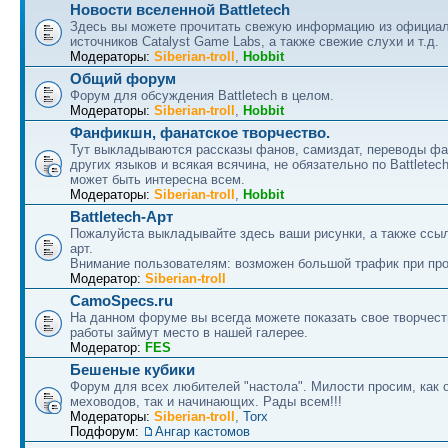
Новости вселенной Battletech
Здесь вы можете прочитать свежую информацию из официа
источников Catalyst Game Labs, а также свежие слухи и т.д.
Модераторы:
Siberian-troll
,
Hobbit
Общий форум
Форум для обсуждения Battletech в целом.
Модераторы:
Siberian-troll
,
Hobbit
Фанфикшн, фанатское творчество.
Тут выкладываются рассказы фанов, самиздат, переводы ф
других языков и всякая всячина, не обязательно по Battletech
может быть интересна всем.
Модераторы:
Siberian-troll
,
Hobbit
Battletech-Арт
Пожалуйста выкладывайте здесь ваши рисунки, а также ссыл
арт.
Внимание пользователям: возможен большой трафик при про
Модератор:
Siberian-troll
CamoSpecs.ru
На данном форуме вы всегда можете показать свое творчест
работы займут место в нашей галерее.
Модератор:
FES
Бешеные кубики
Форум для всех любителей "настола". Милости просим, как 
меховодов, так и начинающих. Рады всем!!!
Модераторы:
Siberian-troll
,
Torx
Подфорум:
Ангар кастомов