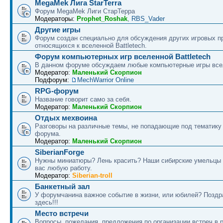
MegaMek Лига StarTerra
Форум МegaMek Лиги СтарТерра
Модераторы:
Prophet_Roshak
,
RBS_Vader
Другие игры
Форум создан специально для обсуждения других игровых пр
относящихся к вселенной Battletech.
Форум компьютерных игр вселенной Battletech
В данном форуме обсуждаем любые компьютерные игры все
Модератор:
Маленький Скорпион
Подфорум:
MechWarrior Online
RPG-форум
Название говорит само за себя.
Модератор:
Маленький Скорпион
Отдых мехвоина
Разговоры на различные темы, не попадающие под тематику
форума.
Модератор:
Маленький Скорпион
SiberianForge
Нужны миниатюры? Лень красить? Наши сибирские умельцы 
вас любую работу.
Модератор:
Siberian-troll
Банкетный зал
У форумчанина важное событие в жизни, или юбилей? Поздр
здесь!!!
Место встречи
Вопросы, пожелания, предложения по организации встреч в 