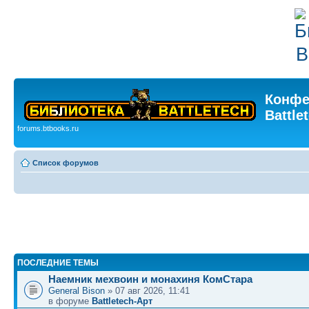
Конфе
Battle
forums.btbooks.ru
Список форумов
ПОСЛЕДНИЕ ТЕМЫ
Наемник мехвоин и монахиня КомСтара
General Bison
» 07 авг 2026, 11:41
в форуме
Battletech-Арт