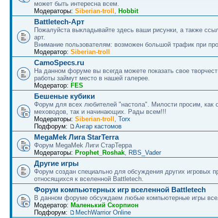
может быть интересна всем.
Модераторы:
Siberian-troll
,
Hobbit
Battletech-Арт
Пожалуйста выкладывайте здесь ваши рисунки, а также ссыл
арт.
Внимание пользователям: возможен большой трафик при про
Модератор:
Siberian-troll
CamoSpecs.ru
На данном форуме вы всегда можете показать свое творчест
работы займут место в нашей галерее.
Модератор:
FES
Бешеные кубики
Форум для всех любителей "настола". Милости просим, как 
меховодов, так и начинающих. Рады всем!!!
Модераторы:
Siberian-troll
,
Torx
Подфорум:
Ангар кастомов
MegaMek Лига StarTerra
Форум МegaMek Лиги СтарТерра
Модераторы:
Prophet_Roshak
,
RBS_Vader
Другие игры
Форум создан специально для обсуждения других игровых пр
относящихся к вселенной Battletech.
Форум компьютерных игр вселенной Battletech
В данном форуме обсуждаем любые компьютерные игры все
Модератор:
Маленький Скорпион
Подфорум:
MechWarrior Online