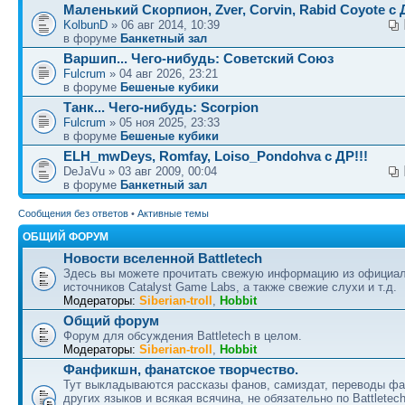
Маленький Скорпион, Zver, Corvin, Rabid Coyote с Д
KolbunD
» 06 авг 2014, 10:39
в форуме
Банкетный зал
Варшип... Чего-нибудь: Советский Союз
Fulcrum
» 04 авг 2026, 23:21
в форуме
Бешеные кубики
Танк... Чего-нибудь: Scorpion
Fulcrum
» 05 ноя 2025, 23:33
в форуме
Бешеные кубики
ELH_mwDeys, Romfay, Loiso_Pondohva с ДР!!!
DeJaVu » 03 авг 2009, 00:04
в форуме
Банкетный зал
Сообщения без ответов
•
Активные темы
ОБЩИЙ ФОРУМ
Новости вселенной Battletech
Здесь вы можете прочитать свежую информацию из официа
источников Catalyst Game Labs, а также свежие слухи и т.д.
Модераторы:
Siberian-troll
,
Hobbit
Общий форум
Форум для обсуждения Battletech в целом.
Модераторы:
Siberian-troll
,
Hobbit
Фанфикшн, фанатское творчество.
Тут выкладываются рассказы фанов, самиздат, переводы ф
других языков и всякая всячина, не обязательно по Battletech