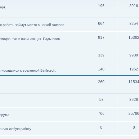
195
3916
арт.
664
8254
е работы займут место в нашей галерее.
917
1538
водов, так и начинающих. Рады всем!!!
339
9980
140
1952
тносящихся к вселенной Battletech.
260
1153
58
3926
766
2578
орума.
0
0
 вас любую работу.