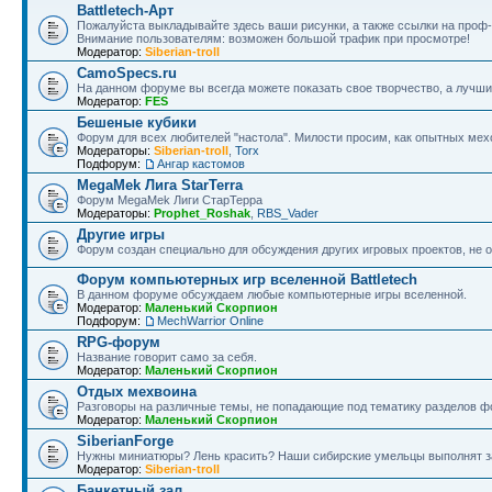
Battletech-Арт
Пожалуйста выкладывайте здесь ваши рисунки, а также ссылки на проф-
Внимание пользователям: возможен большой трафик при просмотре!
Модератор:
Siberian-troll
CamoSpecs.ru
На данном форуме вы всегда можете показать свое творчество, а лучши
Модератор:
FES
Бешеные кубики
Форум для всех любителей "настола". Милости просим, как опытных мехо
Модераторы:
Siberian-troll
,
Torx
Подфорум:
Ангар кастомов
MegaMek Лига StarTerra
Форум МegaMek Лиги СтарТерра
Модераторы:
Prophet_Roshak
,
RBS_Vader
Другие игры
Форум создан специально для обсуждения других игровых проектов, не о
Форум компьютерных игр вселенной Battletech
В данном форуме обсуждаем любые компьютерные игры вселенной.
Модератор:
Маленький Скорпион
Подфорум:
MechWarrior Online
RPG-форум
Название говорит само за себя.
Модератор:
Маленький Скорпион
Отдых мехвоина
Разговоры на различные темы, не попадающие под тематику разделов ф
Модератор:
Маленький Скорпион
SiberianForge
Нужны миниатюры? Лень красить? Наши сибирские умельцы выполнят за
Модератор:
Siberian-troll
Банкетный зал