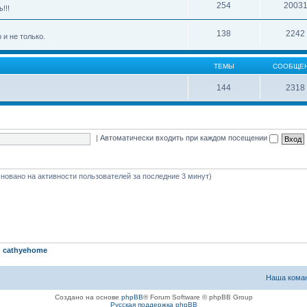
254
2003
!!!
138
2242
 и не только.
ТЕМЫ
СООБЩЕ
144
2318
|
Автоматически входить при каждом посещении
(основано на активности пользователей за последние 3 минут)
:
cathyehome
Наша кома
Создано на основе
phpBB
® Forum Software © phpBB Group
Русская поддержка phpBB