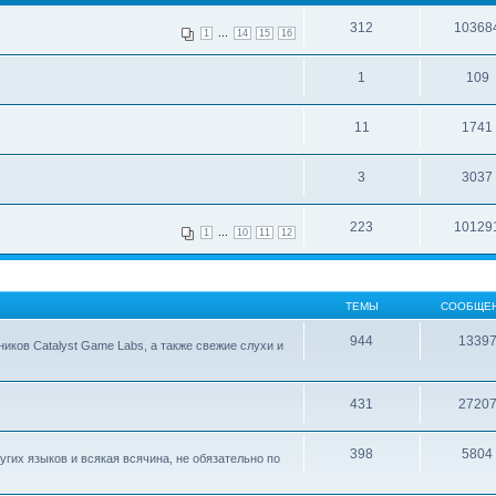
312
10368
...
1
14
15
16
1
109
11
1741
3
3037
223
10129
...
1
10
11
12
ТЕМЫ
СООБЩЕ
944
1339
ков Catalyst Game Labs, а также свежие слухи и
431
2720
398
5804
гих языков и всякая всячина, не обязательно по