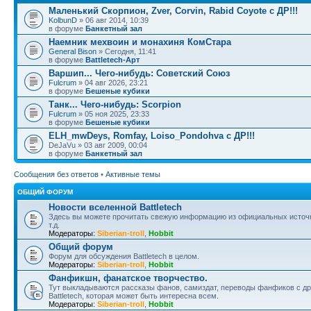
Маленький Скорпион, Zver, Corvin, Rabid Coyote с ДР!!!
KolbunD
» 06 авг 2014, 10:39
в форуме
Банкетный зал
Наемник мехвоин и монахиня КомСтара
General Bison
» Сегодня, 11:41
в форуме
Battletech-Арт
Варшип... Чего-нибудь: Советский Союз
Fulcrum
» 04 авг 2026, 23:21
в форуме
Бешеные кубики
Танк... Чего-нибудь: Scorpion
Fulcrum
» 05 ноя 2025, 23:33
в форуме
Бешеные кубики
ELH_mwDeys, Romfay, Loiso_Pondohva с ДР!!!
DeJaVu » 03 авг 2009, 00:04
в форуме
Банкетный зал
Сообщения без ответов
•
Активные темы
ОБЩИЙ ФОРУМ
Новости вселенной Battletech
Здесь вы можете прочитать свежую информацию из официальных источни
т.д.
Модераторы:
Siberian-troll
,
Hobbit
Общий форум
Форум для обсуждения Battletech в целом.
Модераторы:
Siberian-troll
,
Hobbit
Фанфикшн, фанатское творчество.
Тут выкладываются рассказы фанов, самиздат, переводы фанфиков с дру
Battletech, которая может быть интересна всем.
Модераторы:
Siberian-troll
,
Hobbit