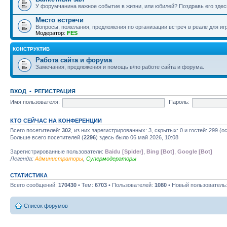
У форумчанина важное событие в жизни, или юбилей? Поздравь его здесь
Место встречи
Вопросы, пожелания, предложения по организации встреч в реале для игр
Модератор:
FES
КОНСТРУКТИВ
Работа сайта и форума
Замечания, предложения и помощь в/по работе сайта и форума.
ВХОД
•
РЕГИСТРАЦИЯ
Имя пользователя:
Пароль:
КТО СЕЙЧАС НА КОНФЕРЕНЦИИ
Всего посетителей:
302
, из них зарегистрированных: 3, скрытых: 0 и гостей: 299 
Больше всего посетителей (
2296
) здесь было 06 май 2026, 10:08
Зарегистрированные пользователи:
Baidu [Spider]
,
Bing [Bot]
,
Google [Bot]
Легенда:
Администраторы
,
Супермодераторы
СТАТИСТИКА
Всего сообщений:
170430
• Тем:
6703
• Пользователей:
1080
• Новый пользователь
Список форумов