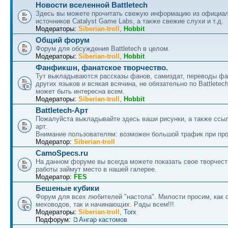
Новости вселенной Battletech
Здесь вы можете прочитать свежую информацию из официа
источников Catalyst Game Labs, а также свежие слухи и т.д.
Модераторы:
Siberian-troll
,
Hobbit
Общий форум
Форум для обсуждения Battletech в целом.
Модераторы:
Siberian-troll
,
Hobbit
Фанфикшн, фанатское творчество.
Тут выкладываются рассказы фанов, самиздат, переводы ф
других языков и всякая всячина, не обязательно по Battletech
может быть интересна всем.
Модераторы:
Siberian-troll
,
Hobbit
Battletech-Арт
Пожалуйста выкладывайте здесь ваши рисунки, а также ссыл
арт.
Внимание пользователям: возможен большой трафик при про
Модератор:
Siberian-troll
CamoSpecs.ru
На данном форуме вы всегда можете показать свое творчест
работы займут место в нашей галерее.
Модератор:
FES
Бешеные кубики
Форум для всех любителей "настола". Милости просим, как 
меховодов, так и начинающих. Рады всем!!!
Модераторы:
Siberian-troll
,
Torx
Подфорум:
Ангар кастомов