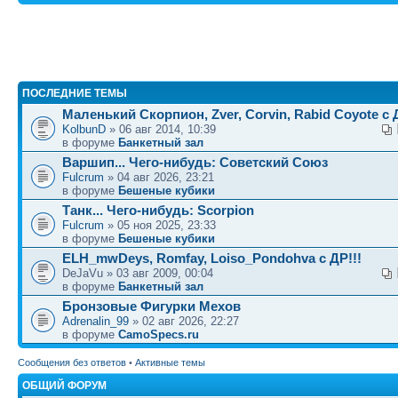
ПОСЛЕДНИЕ ТЕМЫ
Маленький Скорпион, Zver, Corvin, Rabid Coyote с Д
KolbunD
» 06 авг 2014, 10:39
в форуме
Банкетный зал
Варшип... Чего-нибудь: Советский Союз
Fulcrum
» 04 авг 2026, 23:21
в форуме
Бешеные кубики
Танк... Чего-нибудь: Scorpion
Fulcrum
» 05 ноя 2025, 23:33
в форуме
Бешеные кубики
ELH_mwDeys, Romfay, Loiso_Pondohva с ДР!!!
DeJaVu » 03 авг 2009, 00:04
в форуме
Банкетный зал
Бронзовые Фигурки Мехов
Adrenalin_99
» 02 авг 2026, 22:27
в форуме
CamoSpecs.ru
Сообщения без ответов
•
Активные темы
ОБЩИЙ ФОРУМ