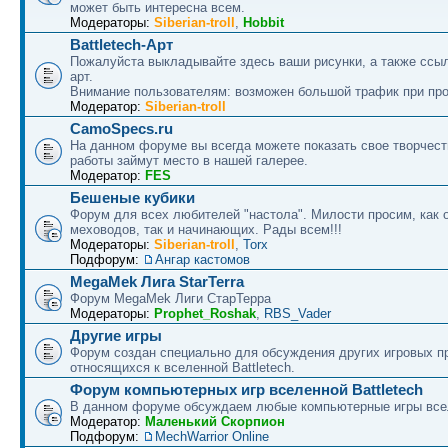
может быть интересна всем.
Модераторы:
Siberian-troll
,
Hobbit
Battletech-Арт
Пожалуйста выкладывайте здесь ваши рисунки, а также ссыл
арт.
Внимание пользователям: возможен большой трафик при про
Модератор:
Siberian-troll
CamoSpecs.ru
На данном форуме вы всегда можете показать свое творчест
работы займут место в нашей галерее.
Модератор:
FES
Бешеные кубики
Форум для всех любителей "настола". Милости просим, как 
меховодов, так и начинающих. Рады всем!!!
Модераторы:
Siberian-troll
,
Torx
Подфорум:
Ангар кастомов
MegaMek Лига StarTerra
Форум МegaMek Лиги СтарТерра
Модераторы:
Prophet_Roshak
,
RBS_Vader
Другие игры
Форум создан специально для обсуждения других игровых пр
относящихся к вселенной Battletech.
Форум компьютерных игр вселенной Battletech
В данном форуме обсуждаем любые компьютерные игры все
Модератор:
Маленький Скорпион
Подфорум:
MechWarrior Online