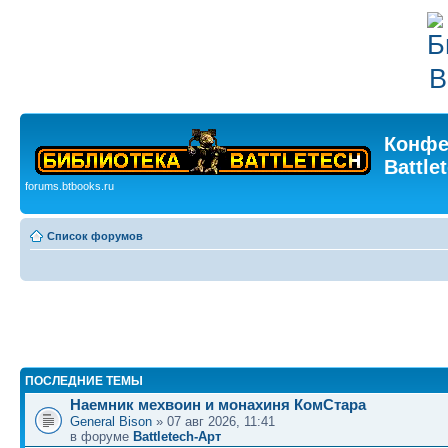
Конфе
Battle
forums.btbooks.ru
Список форумов
ПОСЛЕДНИЕ ТЕМЫ
Наемник мехвоин и монахиня КомСтара
General Bison
» 07 авг 2026, 11:41
в форуме
Battletech-Арт