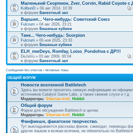
Маленький Скорпион, Zver, Corvin, Rabid Coyote с Д
KolbunD
» 06 авг 2014, 10:39
в форуме
Банкетный зал
Варшип... Чего-нибудь: Советский Союз
Fulcrum
» 04 авг 2026, 23:21
в форуме
Бешеные кубики
Танк... Чего-нибудь: Scorpion
Fulcrum
» 05 ноя 2025, 23:33
в форуме
Бешеные кубики
ELH_mwDeys, Romfay, Loiso_Pondohva с ДР!!!
DeJaVu » 03 авг 2009, 00:04
в форуме
Банкетный зал
Сообщения без ответов
•
Активные темы
ОБЩИЙ ФОРУМ
Новости вселенной Battletech
Здесь вы можете прочитать свежую информацию из официа
источников Catalyst Game Labs, а также свежие слухи и т.д.
Модераторы:
Siberian-troll
,
Hobbit
Общий форум
Форум для обсуждения Battletech в целом.
Модераторы:
Siberian-troll
,
Hobbit
Фанфикшн, фанатское творчество.
Тут выкладываются рассказы фанов, самиздат, переводы ф
других языков и всякая всячина, не обязательно по Battletech