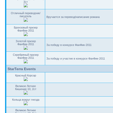
3ст
Отличный переводчик/
писатель
Вручается за перевод/написание романа
Бронзовый призер
ФанФик-2011
Золотой призер
ФанФик-2011
За победу в конкурсе ФанФик-2011
Серебряный призер
ФанФик-2011
За победу и участие в конкурсе ФанФик-2011
StarTerra Events
Красный Корсар
Великое Летнее
Кишение-10, 2ст
Кольца вокруг гнезда
Великое Летнее