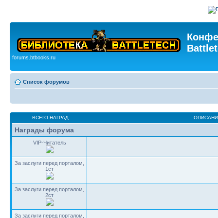
Конфе
Battle
forums.btbooks.ru
Список форумов
ВСЕГО НАГРАД
ОПИСАНИ
Награды форума
VIP-Читатель
За заслуги перед порталом,
1ст
За заслуги перед порталом,
2ст
За заслуги перед порталом,