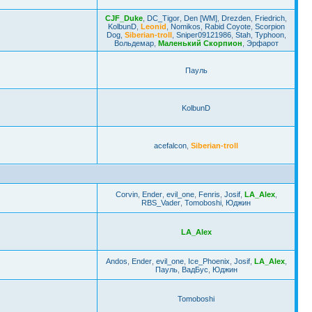
CJF_Duke
,
DC_Tigor
,
Den [WM]
,
Drezden
,
Friedrich
,
KolbunD
,
Leonid
,
Nomikos
,
Rabid Coyote
,
Scorpion
Dog
,
Siberian-troll
,
Sniper09121986
,
Stah
,
Typhoon
,
Вольдемар
,
Маленький Скорпион
,
Эрфарот
Пауль
KolbunD
acefalcon
,
Siberian-troll
Corvin
,
Ender
,
evil_one
,
Fenris
,
Josif
,
LA_Alex
,
RBS_Vader
,
Tomoboshi
,
Юджин
LA_Alex
Andos
,
Ender
,
evil_one
,
Ice_Phoenix
,
Josif
,
LA_Alex
,
Пауль
,
ВадБус
,
Юджин
Tomoboshi