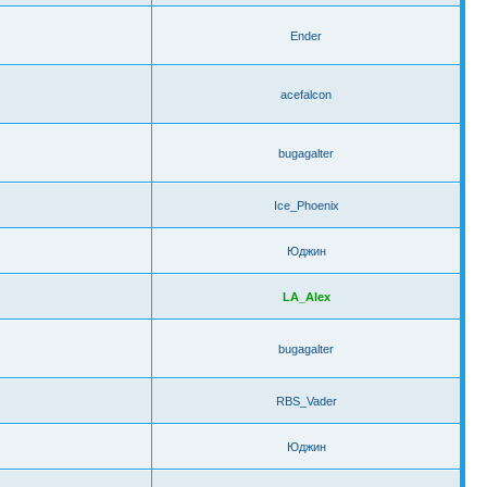
Ender
acefalcon
bugagalter
Ice_Phoenix
Юджин
LA_Alex
bugagalter
RBS_Vader
Юджин