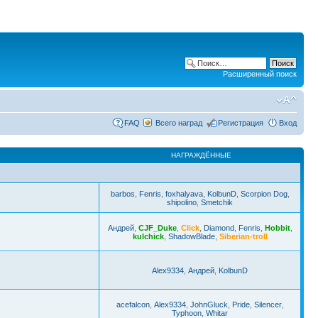
Расширенный поиск
FAQ
Всего наград
Регистрация
Вход
НАГРАЖДЁННЫЕ
barbos
,
Fenris
,
foxhalyava
,
KolbunD
,
Scorpion Dog
,
shipolino
,
Smetchik
Андрей
,
CJF_Duke
,
Click
,
Diamond
,
Fenris
,
Hobbit
,
kulchick
,
ShadowBlade
,
Siberian-troll
Alex9334
,
Андрей
,
KolbunD
acefalcon
,
Alex9334
,
JohnGluck
,
Pride
,
Silencer
,
Typhoon
,
Whitar