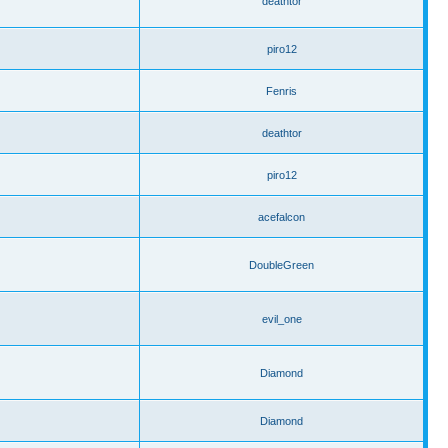
deathtor
piro12
Fenris
deathtor
piro12
acefalcon
DoubleGreen
evil_one
Diamond
Diamond