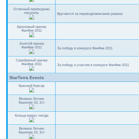
Отличный переводчик/
писатель
Вручается за перевод/написание романа
Бронзовый призер
ФанФик-2011
Золотой призер
ФанФик-2011
За победу в конкурсе ФанФик-2011
Серебряный призер
ФанФик-2011
За победу и участие в конкурсе ФанФик-2011
StarTerra Events
Красный Корсар
Великое Летнее
Кишение-10, 2ст
Кольца вокруг гнезда
Великое Летнее
Кишение-10, 3ст