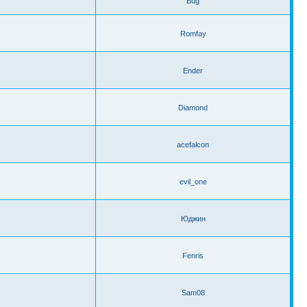
Bug
Romfay
Ender
Diamond
acefalcon
evil_one
Юджин
Fenris
Sam08