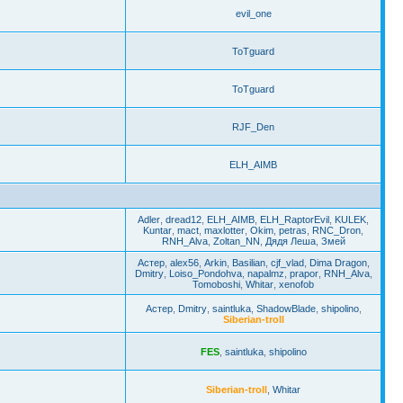
evil_one
ToTguard
ToTguard
RJF_Den
ELH_AIMB
Adler
,
dread12
,
ELH_AIMB
,
ELH_RaptorEvil
,
KULEK
,
Kuntar
,
mact
,
maxlotter
,
Okim
,
petras
,
RNC_Dron
,
RNH_Alva
,
Zoltan_NN
,
Дядя Леша
,
Змей
Астер
,
alex56
,
Arkin
,
Basilian
,
cjf_vlad
,
Dima Dragon
,
Dmitry
,
Loiso_Pondohva
,
napalmz
,
prapor
,
RNH_Alva
,
Tomoboshi
,
Whitar
,
xenofob
Астер
,
Dmitry
,
saintluka
,
ShadowBlade
,
shipolino
,
Siberian-troll
FES
,
saintluka
,
shipolino
Siberian-troll
,
Whitar