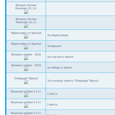
Великое Летнее
Кишение-10, 1ст
Великое Летнее
Кишение-10, уч
Иррегуляры vs Крылья
За Иррегуляров
Иррегуляры vs Крылья
За Крылья
Великое червие - 2010
за участие в эвенте
Великое червие - 2010
за победу в эвенте
Операция "Крыса"
За отыгрыш эвента "Операция "Крыса"
Бешеные кубики II 1 ст.
1 место
Бешеные кубики II 2 ст.
2 место
Бешеные кубики II 3 ст.