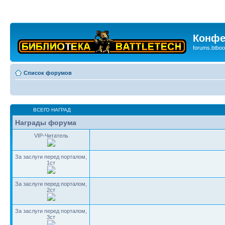
Конфе
forums.btboo
Список форумов
ВСЕГО НАГРАД
Награды форума
VIP-Читатель
За заслуги перед порталом,
1ст
За заслуги перед порталом,
2ст
За заслуги перед порталом,
3ст