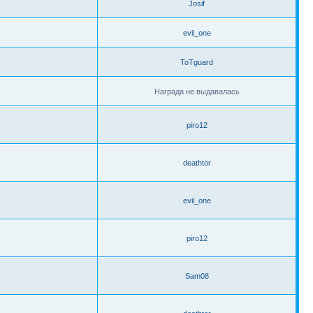
Josif
evil_one
ToTguard
Награда не выдавалась
piro12
deathtor
evil_one
piro12
Sam08