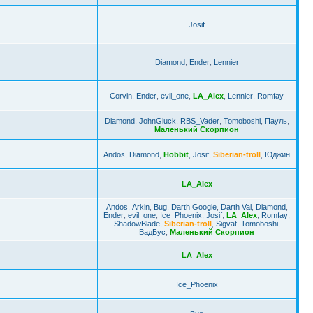
Josif
Diamond
,
Ender
,
Lennier
Corvin
,
Ender
,
evil_one
,
LA_Alex
,
Lennier
,
Romfay
Diamond
,
JohnGluck
,
RBS_Vader
,
Tomoboshi
,
Пауль
,
Маленький Скорпион
Andos
,
Diamond
,
Hobbit
,
Josif
,
Siberian-troll
,
Юджин
LA_Alex
Andos
,
Arkin
,
Bug
,
Darth Google
,
Darth Val
,
Diamond
,
Ender
,
evil_one
,
Ice_Phoenix
,
Josif
,
LA_Alex
,
Romfay
,
ShadowBlade
,
Siberian-troll
,
Sigvat
,
Tomoboshi
,
ВадБус
,
Маленький Скорпион
LA_Alex
Ice_Phoenix