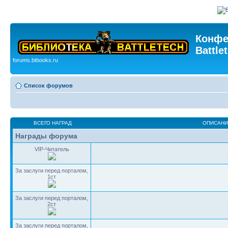
Конфе
Battle
forums.btbooks.ru
Список форумов
ВСЕГО НАГРАД
ОПИСАНИ
Награды форума
VIP-Читатель
За заслуги перед порталом,
1ст
За заслуги перед порталом,
2ст
За заслуги перед порталом,