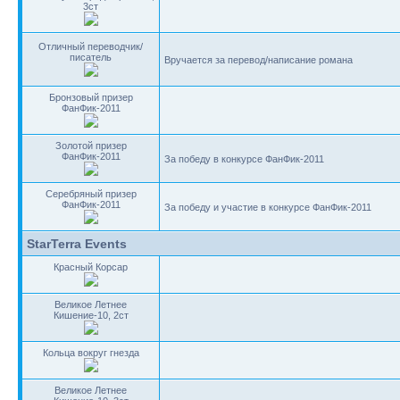
3ст
Отличный переводчик/
писатель
Вручается за перевод/написание романа
Бронзовый призер
ФанФик-2011
Золотой призер
ФанФик-2011
За победу в конкурсе ФанФик-2011
Серебряный призер
ФанФик-2011
За победу и участие в конкурсе ФанФик-2011
StarTerra Events
Красный Корсар
Великое Летнее
Кишение-10, 2ст
Кольца вокруг гнезда
Великое Летнее