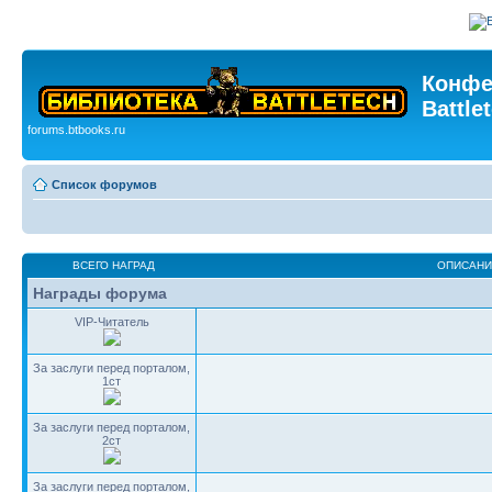
Конфе
Battle
forums.btbooks.ru
Список форумов
ВСЕГО НАГРАД
ОПИСАНИ
Награды форума
VIP-Читатель
За заслуги перед порталом,
1ст
За заслуги перед порталом,
2ст
За заслуги перед порталом,