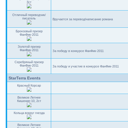
3ст
Отличный переводчик/
писатель
Вручается за перевод/написание романа
Бронзовый призер
ФанФик-2011
Золотой призер
ФанФик-2011
За победу в конкурсе ФанФик-2011
Серебряный призер
ФанФик-2011
За победу и участие в конкурсе ФанФик-2011
StarTerra Events
Красный Корсар
Великое Летнее
Кишение-10, 2ст
Кольца вокруг гнезда
Великое Летнее