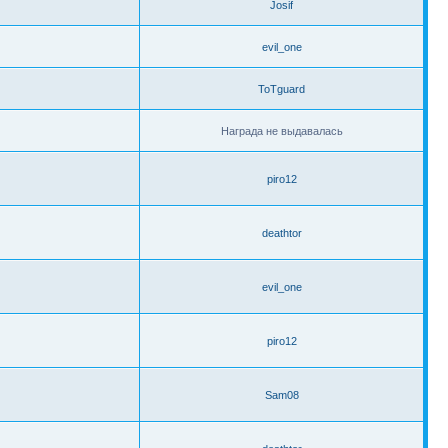
Josif
evil_one
ToTguard
Награда не выдавалась
piro12
deathtor
evil_one
piro12
Sam08