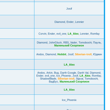
Josif
Diamond
,
Ender
,
Lennier
Corvin
,
Ender
,
evil_one
,
LA_Alex
,
Lennier
,
Romfay
Diamond
,
JohnGluck
,
RBS_Vader
,
Tomoboshi
,
Пауль
,
Маленький Скорпион
Andos
,
Diamond
,
Hobbit
,
Josif
,
Siberian-troll
,
Юджин
LA_Alex
Andos
,
Arkin
,
Bug
,
Darth Google
,
Darth Val
,
Diamond
,
Ender
,
evil_one
,
Ice_Phoenix
,
Josif
,
LA_Alex
,
Romfay
,
ShadowBlade
,
Siberian-troll
,
Sigvat
,
Tomoboshi
,
ВадБус
,
Маленький Скорпион
LA_Alex
Ice_Phoenix