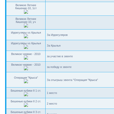
Великое Летнее
Кишение-10, 1ст
Великое Летнее
Кишение-10, уч
Иррегуляры vs Крылья
За Иррегуляров
Иррегуляры vs Крылья
За Крылья
Великое червие - 2010
за участие в эвенте
Великое червие - 2010
за победу в эвенте
Операция "Крыса"
За отыгрыш эвента "Операция "Крыса"
Бешеные кубики II 1 ст.
1 место
Бешеные кубики II 2 ст.
2 место
Бешеные кубики II 3 ст.