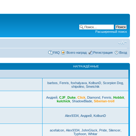
Расширенный поиск
FAQ
Всего наград
Регистрация
Вход
НАГРАЖДЁННЫЕ
barbos
,
Fenris
,
foxhalyava
,
KolbunD
,
Scorpion Dog
,
shipolino
,
Smetchik
Андрей
,
CJF_Duke
,
Click
,
Diamond
,
Fenris
,
Hobbit
,
kulchick
,
ShadowBlade
,
Siberian-troll
Alex9334
,
Андрей
,
KolbunD
acefalcon
,
Alex9334
,
JohnGluck
,
Pride
,
Silencer
,
Typhoon
,
Whitar