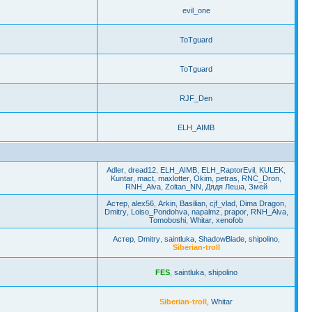
evil_one
ToTguard
ToTguard
RJF_Den
ELH_AIMB
Adler
,
dread12
,
ELH_AIMB
,
ELH_RaptorEvil
,
KULEK
,
Kuntar
,
mact
,
maxlotter
,
Okim
,
petras
,
RNC_Dron
,
RNH_Alva
,
Zoltan_NN
,
Дядя Леша
,
Змей
Астер
,
alex56
,
Arkin
,
Basilian
,
cjf_vlad
,
Dima Dragon
,
Dmitry
,
Loiso_Pondohva
,
napalmz
,
prapor
,
RNH_Alva
,
Tomoboshi
,
Whitar
,
xenofob
Астер
,
Dmitry
,
saintluka
,
ShadowBlade
,
shipolino
,
Siberian-troll
FES
,
saintluka
,
shipolino
Siberian-troll
,
Whitar