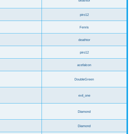
deathtor
piro12
Fenris
deathtor
piro12
acefalcon
DoubleGreen
evil_one
Diamond
Diamond