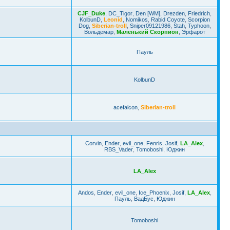
CJF_Duke
,
DC_Tigor
,
Den [WM]
,
Drezden
,
Friedrich
,
KolbunD
,
Leonid
,
Nomikos
,
Rabid Coyote
,
Scorpion
Dog
,
Siberian-troll
,
Sniper09121986
,
Stah
,
Typhoon
,
Вольдемар
,
Маленький Скорпион
,
Эрфарот
Пауль
KolbunD
acefalcon
,
Siberian-troll
Corvin
,
Ender
,
evil_one
,
Fenris
,
Josif
,
LA_Alex
,
RBS_Vader
,
Tomoboshi
,
Юджин
LA_Alex
Andos
,
Ender
,
evil_one
,
Ice_Phoenix
,
Josif
,
LA_Alex
,
Пауль
,
ВадБус
,
Юджин
Tomoboshi