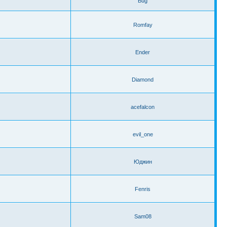
Bug
Romfay
Ender
Diamond
acefalcon
evil_one
Юджин
Fenris
Sam08