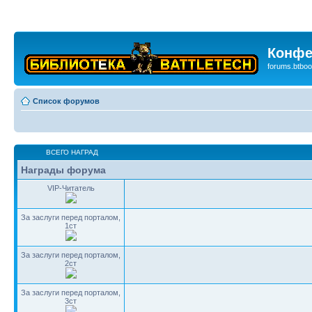
Конфе
forums.btboo
Список форумов
ВСЕГО НАГРАД
Награды форума
VIP-Читатель
За заслуги перед порталом,
1ст
За заслуги перед порталом,
2ст
За заслуги перед порталом,
3ст