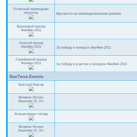
Отличный переводчик/
писатель
Вручается за перевод/написание романа
Бронзовый призер
ФанФик-2011
Золотой призер
ФанФик-2011
За победу в конкурсе ФанФик-2011
Серебряный призер
ФанФик-2011
За победу и участие в конкурсе ФанФик-2011
StarTerra Events
Красный Корсар
Великое Летнее
Кишение-10, 2ст
Кольца вокруг гнезда
Великое Летнее
Кишение-10, 3ст