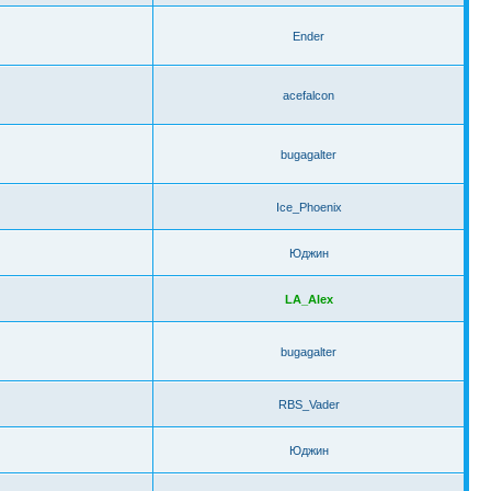
Ender
acefalcon
bugagalter
Ice_Phoenix
Юджин
LA_Alex
bugagalter
RBS_Vader
Юджин