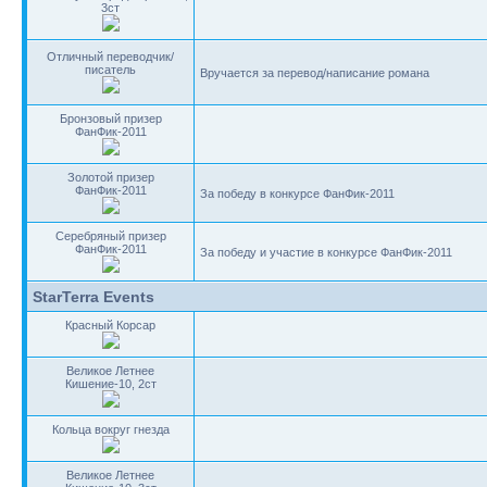
3ст
Отличный переводчик/
писатель
Вручается за перевод/написание романа
Бронзовый призер
ФанФик-2011
Золотой призер
ФанФик-2011
За победу в конкурсе ФанФик-2011
Серебряный призер
ФанФик-2011
За победу и участие в конкурсе ФанФик-2011
StarTerra Events
Красный Корсар
Великое Летнее
Кишение-10, 2ст
Кольца вокруг гнезда
Великое Летнее