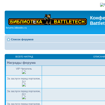
Конфе
Battle
forums.btbooks.ru
Список форумов
ВСЕГО НАГРАД
ОПИСАНИ
Награды форума
VIP-Читатель
За заслуги перед порталом,
1ст
За заслуги перед порталом,
2ст
За заслуги перед порталом,