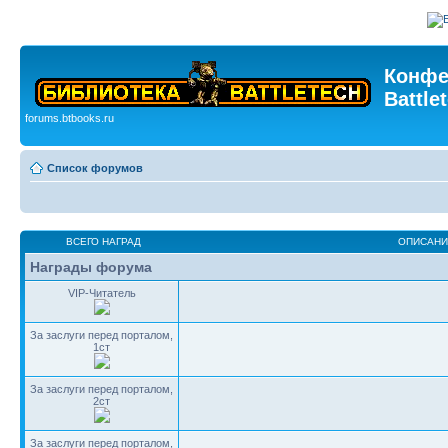
Конфе
Battle
forums.btbooks.ru
Список форумов
ВСЕГО НАГРАД
ОПИСАНИ
Награды форума
VIP-Читатель
За заслуги перед порталом,
1ст
За заслуги перед порталом,
2ст
За заслуги перед порталом,