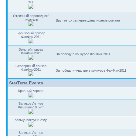
3ст
Отличный переводчик/
писатель
Вручается за перевод/написание романа
Бронзовый призер
ФанФик-2011
Золотой призер
ФанФик-2011
За победу в конкурсе ФанФик-2011
Серебряный призер
ФанФик-2011
За победу и участие в конкурсе ФанФик-2011
StarTerra Events
Красный Корсар
Великое Летнее
Кишение-10, 2ст
Кольца вокруг гнезда
Великое Летнее