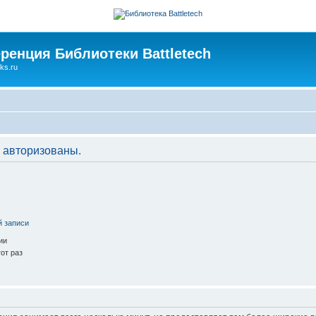
ренция Библиотеки Battletech
ks.ru
 авторизованы.
й записи
ии
от раз