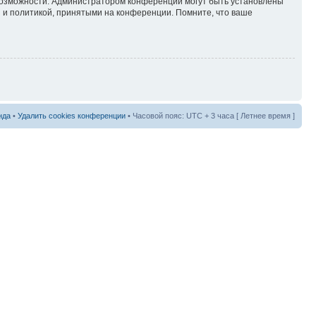
 возможности. Администратором конференции могут быть установлены
 и политикой, принятыми на конференции. Помните, что ваше
нда
•
Удалить cookies конференции
• Часовой пояс: UTC + 3 часа [ Летнее время ]