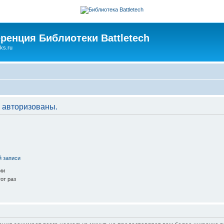
ренция Библиотеки Battletech
ks.ru
 авторизованы.
й записи
ии
от раз