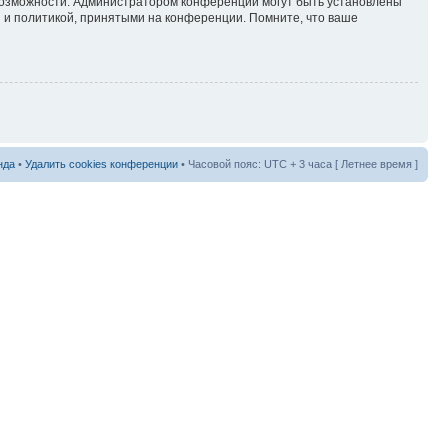
 возможности. Администратором конференции могут быть установлены
 и политикой, принятыми на конференции. Помните, что ваше
нда
•
Удалить cookies конференции
• Часовой пояс: UTC + 3 часа [ Летнее время ]