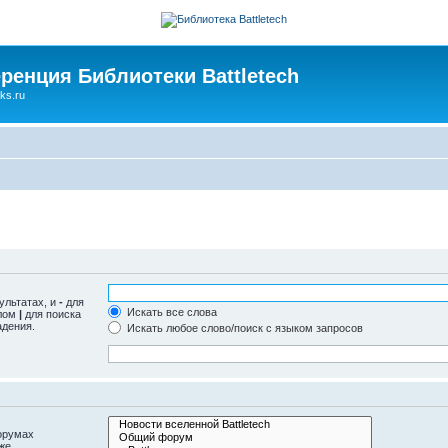
ренция Библиотеки Battletech
ks.ru
ультатах, и
-
для
Искать все слова
олом
|
для поиска
адения.
Искать любое слово/поиск с языком запросов
орумах
же.