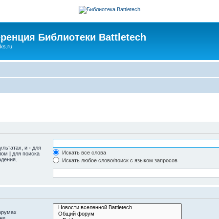
ренция Библиотеки Battletech
ks.ru
ультатах, и
-
для
Искать все слова
олом
|
для поиска
адения.
Искать любое слово/поиск с языком запросов
орумах
же.