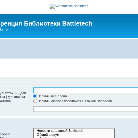
ренция Библиотеки Battletech
ks.ru
ультатах, и
-
для
Искать все слова
олом
|
для поиска
адения.
Искать любое слово/поиск с языком запросов
орумах
же.