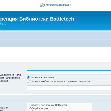
ренция Библиотеки Battletech
ks.ru
ультатах, и
-
для
Искать все слова
олом
|
для поиска
адения.
Искать любое слово/поиск с языком запросов
орумах
же.