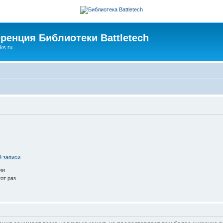
ренция Библиотеки Battletech
ks.ru
й записи
ии
от раз