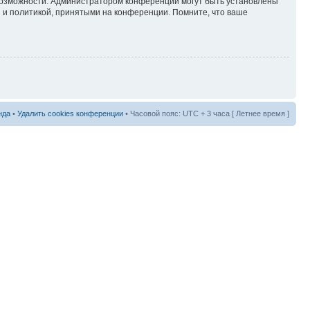
 возможности. Администратором конференции могут быть установлены
 и политикой, принятыми на конференции. Помните, что ваше
нда
•
Удалить cookies конференции
• Часовой пояс: UTC + 3 часа [ Летнее время ]