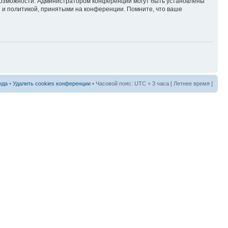
 возможности. Администратором конференции могут быть установлены
 и политикой, принятыми на конференции. Помните, что ваше
нда
•
Удалить cookies конференции
• Часовой пояс: UTC + 3 часа [ Летнее время ]