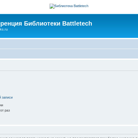
ренция Библиотеки Battletech
ks.ru
й записи
ии
от раз