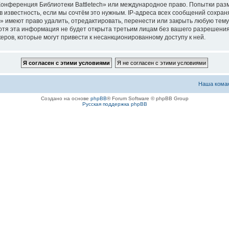
«Конференция Библиотеки Battletech» или международное право. Попытки ра
 известность, если мы сочтём это нужным. IP-адреса всех сообщений сохра
 имеют право удалить, отредактировать, перенести или закрыть любую тему 
 Хотя эта информация не будет открыта третьим лицам без вашего разрешен
керов, которые могут привести к несанкционированному доступу к ней.
Наша кома
Создано на основе
phpBB
® Forum Software © phpBB Group
Русская поддержка phpBB