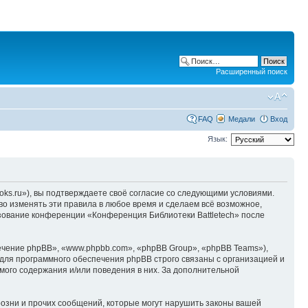
Расширенный поиск
FAQ
Медали
Вход
Язык:
oks.ru»), вы подтверждаете своё согласие со следующими условиями.
во изменять эти правила в любое время и сделаем всё возможное,
ьзование конференции «Конференция Библиотеки Battletech» после
чение phpBB», «www.phpbb.com», «phpBB Group», «phpBB Teams»),
для программного обеспечения phpBB строго связаны с организацией и
мого содержания и/или поведения в них. За дополнительной
озни и прочих сообщений, которые могут нарушить законы вашей