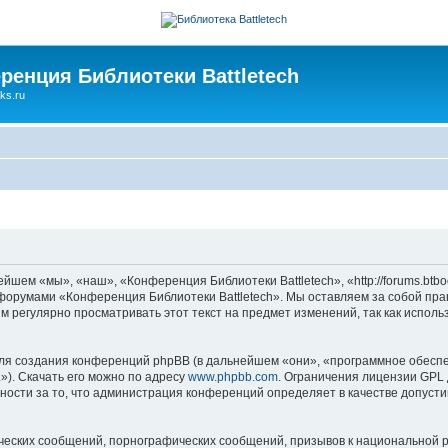
ренция Библиотеки Battletech
ks.ru
шем «мы», «наш», «Конференция Библиотеки Battletech», «http://forums.btbo
ь форумами «Конференция Библиотеки Battletech». Мы оставляем за собой пра
м регулярно просматривать этот текст на предмет изменений, так как испол
я создания конференций phpBB (в дальнейшем «они», «программное обеспе
»). Скачать его можно по адресу
www.phpbb.com
. Ограничения лицензии GPL 
ности за то, что администрация конференций определяет в качестве допусти
ческих сообщений, порнографических сообщений, призывов к национальной р