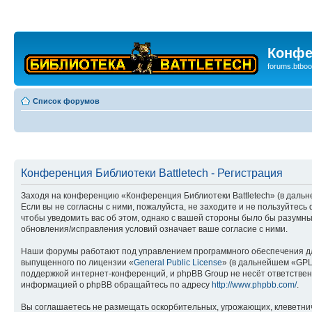
Конфе
forums.btboo
Список форумов
Конференция Библиотеки Battletech - Регистрация
Заходя на конференцию «Конференция Библиотеки Battletech» (в дальней
Если вы не согласны с ними, пожалуйста, не заходите и не пользуйтес
чтобы уведомить вас об этом, однако с вашей стороны было бы разумны
обновления/исправления условий означает ваше согласие с ними.
Наши форумы работают под управлением программного обеспечения дл
выпущенного по лицензии «
General Public License
» (в дальнейшем «GPL
поддержкой интернет-конференций, и phpBB Group не несёт ответствен
информацией о phpBB обращайтесь по адресу
http://www.phpbb.com/
.
Вы соглашаетесь не размещать оскорбительных, угрожающих, клеветни