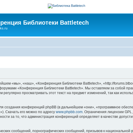
ренция Библиотеки Battletech
ks.ru
шем «мы», «наш», «Конференция Библиотеки Battletech», «http://forums.btbo
ь форумами «Конференция Библиотеки Battletech». Мы оставляем за собой пра
м регулярно просматривать этот текст на предмет изменений, так как испол
я создания конференций phpBB (в дальнейшем «они», «программное обеспе
»). Скачать его можно по адресу
www.phpbb.com
. Ограничения лицензии GPL 
ности за то, что администрация конференций определяет в качестве допусти
ческих сообщений, порнографических сообщений, призывов к национальной р