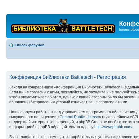
Конфе
forums.btboo
Список форумов
Конференция Библиотеки Battletech - Регистрация
Заходя на конференцию «Конференция Библиотеки Battletech» (в дальней
Если вы не согласны с ними, пожалуйста, не заходите и не пользуйтес
чтобы уведомить вас об этом, однако с вашей стороны было бы разумны
обновления/исправления условий означает ваше согласие с ними.
Наши форумы работают под управлением программного обеспечения дл
выпущенного по лицензии «
General Public License
» (в дальнейшем «GPL
поддержкой интернет-конференций, и phpBB Group не несёт ответствен
информацией о phpBB обращайтесь по адресу
http://www.phpbb.com/
.
Вы соглашаетесь не размещать оскорбительных, угрожающих, клеветни