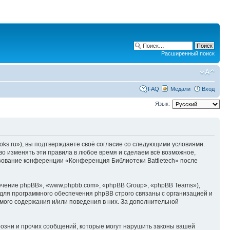
Расширенный поиск
FAQ
Медали
Вход
Язык:
oks.ru»), вы подтверждаете своё согласие со следующими условиями.
во изменять эти правила в любое время и сделаем всё возможное,
ьзование конференции «Конференция Библиотеки Battletech» после
чение phpBB», «www.phpbb.com», «phpBB Group», «phpBB Teams»),
для программного обеспечения phpBB строго связаны с организацией и
мого содержания и/или поведения в них. За дополнительной
озни и прочих сообщений, которые могут нарушить законы вашей