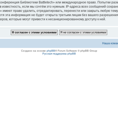
«Конференция Библиотеки Battletech» или международное право. Попытки ра
 известность, если мы сочтём это нужным. IP-адреса всех сообщений сохра
 имеют право удалить, отредактировать, перенести или закрыть любую тему 
 Хотя эта информация не будет открыта третьим лицам без вашего разрешен
керов, которые могут привести к несанкционированному доступу к ней.
Наша кома
Создано на основе
phpBB
® Forum Software © phpBB Group
Русская поддержка phpBB