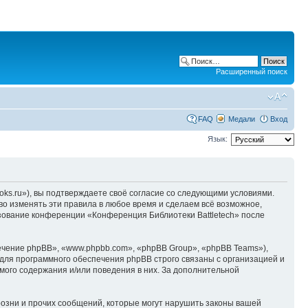
Расширенный поиск
FAQ
Медали
Вход
Язык:
oks.ru»), вы подтверждаете своё согласие со следующими условиями.
во изменять эти правила в любое время и сделаем всё возможное,
ьзование конференции «Конференция Библиотеки Battletech» после
чение phpBB», «www.phpbb.com», «phpBB Group», «phpBB Teams»),
для программного обеспечения phpBB строго связаны с организацией и
мого содержания и/или поведения в них. За дополнительной
озни и прочих сообщений, которые могут нарушить законы вашей