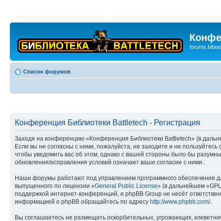
Конфе
forums.btboo
Список форумов
Конференция Библиотеки Battletech - Регистрация
Заходя на конференцию «Конференция Библиотеки Battletech» (в дальней
Если вы не согласны с ними, пожалуйста, не заходите и не пользуйтес
чтобы уведомить вас об этом, однако с вашей стороны было бы разумны
обновления/исправления условий означает ваше согласие с ними.
Наши форумы работают под управлением программного обеспечения дл
выпущенного по лицензии «
General Public License
» (в дальнейшем «GPL
поддержкой интернет-конференций, и phpBB Group не несёт ответствен
информацией о phpBB обращайтесь по адресу
http://www.phpbb.com/
.
Вы соглашаетесь не размещать оскорбительных, угрожающих, клеветни