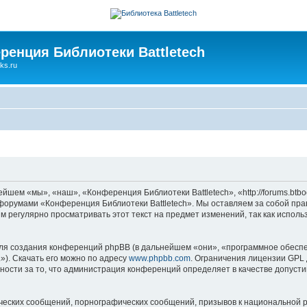
ренция Библиотеки Battletech
ks.ru
шем «мы», «наш», «Конференция Библиотеки Battletech», «http://forums.btbo
ь форумами «Конференция Библиотеки Battletech». Мы оставляем за собой пра
м регулярно просматривать этот текст на предмет изменений, так как испол
я создания конференций phpBB (в дальнейшем «они», «программное обеспе
»). Скачать его можно по адресу
www.phpbb.com
. Ограничения лицензии GPL 
ности за то, что администрация конференций определяет в качестве допусти
ческих сообщений, порнографических сообщений, призывов к национальной р