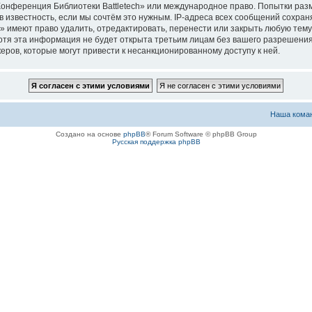
«Конференция Библиотеки Battletech» или международное право. Попытки ра
 известность, если мы сочтём это нужным. IP-адреса всех сообщений сохра
 имеют право удалить, отредактировать, перенести или закрыть любую тему 
 Хотя эта информация не будет открыта третьим лицам без вашего разрешен
керов, которые могут привести к несанкционированному доступу к ней.
Наша кома
Создано на основе
phpBB
® Forum Software © phpBB Group
Русская поддержка phpBB