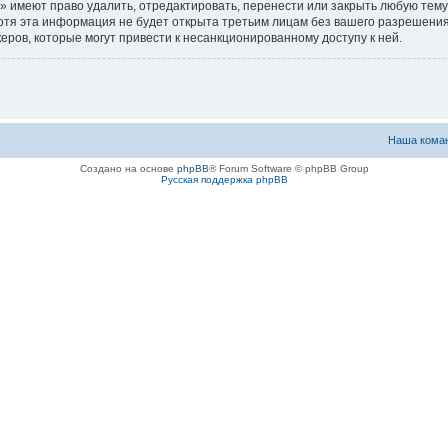
 имеют право удалить, отредактировать, перенести или закрыть любую тему 
 Хотя эта информация не будет открыта третьим лицам без вашего разрешен
керов, которые могут привести к несанкционированному доступу к ней.
Наша кома
Создано на основе
phpBB
® Forum Software © phpBB Group
Русская поддержка phpBB