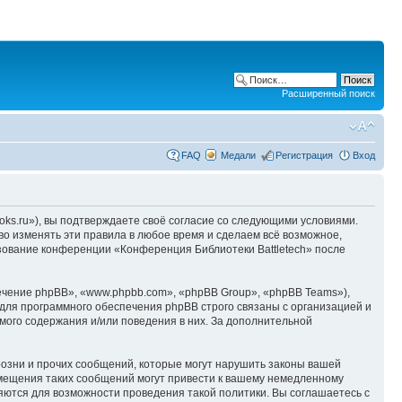
Расширенный поиск
FAQ
Медали
Регистрация
Вход
oks.ru»), вы подтверждаете своё согласие со следующими условиями.
во изменять эти правила в любое время и сделаем всё возможное,
ьзование конференции «Конференция Библиотеки Battletech» после
чение phpBB», «www.phpbb.com», «phpBB Group», «phpBB Teams»),
для программного обеспечения phpBB строго связаны с организацией и
мого содержания и/или поведения в них. За дополнительной
озни и прочих сообщений, которые могут нарушить законы вашей
змещения таких сообщений могут привести к вашему немедленному
няются для возможности проведения такой политики. Вы соглашаетесь с