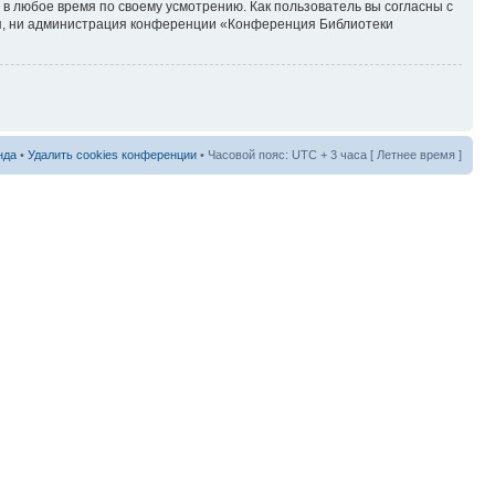
в любое время по своему усмотрению. Как пользователь вы согласны с
ия, ни администрация конференции «Конференция Библиотеки
нда
•
Удалить cookies конференции
• Часовой пояс: UTC + 3 часа [ Летнее время ]