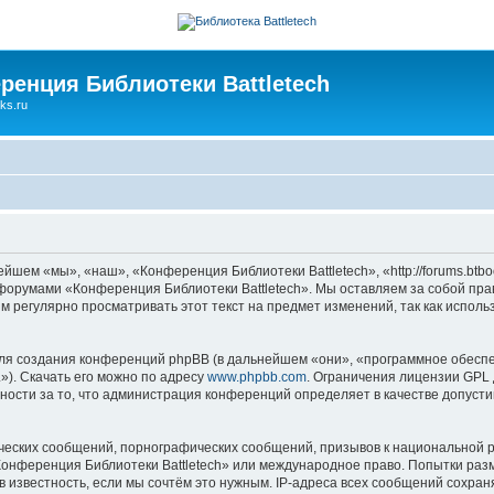
ренция Библиотеки Battletech
ks.ru
шем «мы», «наш», «Конференция Библиотеки Battletech», «http://forums.btbo
ь форумами «Конференция Библиотеки Battletech». Мы оставляем за собой пра
м регулярно просматривать этот текст на предмет изменений, так как испол
я создания конференций phpBB (в дальнейшем «они», «программное обеспе
»). Скачать его можно по адресу
www.phpbb.com
. Ограничения лицензии GPL 
ности за то, что администрация конференций определяет в качестве допусти
ческих сообщений, порнографических сообщений, призывов к национальной р
«Конференция Библиотеки Battletech» или международное право. Попытки ра
 известность, если мы сочтём это нужным. IP-адреса всех сообщений сохра