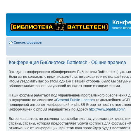
Конфе
forums.btboo
Список форумов
Конференция Библиотеки Battletech - Общие правила
Заходя на конференцию «Конференция Библиотеки Battletech» (в дальней
Если вы не согласны с ними, пожалуйста, не заходите и не пользуйтес
чтобы уведомить вас об этом, однако с вашей стороны было бы разумны
обновления/исправления условий означает ваше согласие с ними.
Наши форумы работают под управлением программного обеспечения дл
выпущенного по лицензии «
General Public License
» (в дальнейшем «GPL
поддержкой интернет-конференций, и phpBB Group не несёт ответствен
информацией о phpBB обращайтесь по адресу
http://www.phpbb.com/
.
Вы соглашаетесь не размещать оскорбительных, угрожающих, клеветни
страны, страны, которая предоставляет услуги хостинга для форумов 
отключению от конференции, при этом ваш провайдер будет поставлен в