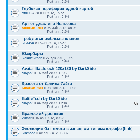
Рейтинг: 0.2%
Глубокая периферия одной картой
Andos
» 26 ноя 2012, 13:53
Рейтинг: 0.8%
Арт от Джастина Нельсона
Siberian-troll
» 05 май 2012, 09:04
Рейтинг: 0.2%
Требуются эмблемы кланов
DeJaVu
» 13 авг 2010, 13:32
Рейтинг: 0.2%
Юзербары
DoubleGreen
» 27 дек 2011, 19:42
Рейтинг: 0.6%
Avatar Battletech 120х120 by DarkSide
Андрей
» 15 май 2009, 11:05
Рейтинг: 0.1%
Красота от Дэвида Уайта
Siberian-troll
» 08 июн 2012, 11:08
Рейтинг: 0.1%
BattleTech by DarkSide
Андрей
» 06 мар 2009, 14:49
Рейтинг: 1.6%
Вражеский дропшип
Whitar
» 15 сен 2012, 00:23
Рейтинг: 0.1%
Эволюция баттлмеха в западном кинематографе (link)
Diamond
» 09 сен 2012, 19:55