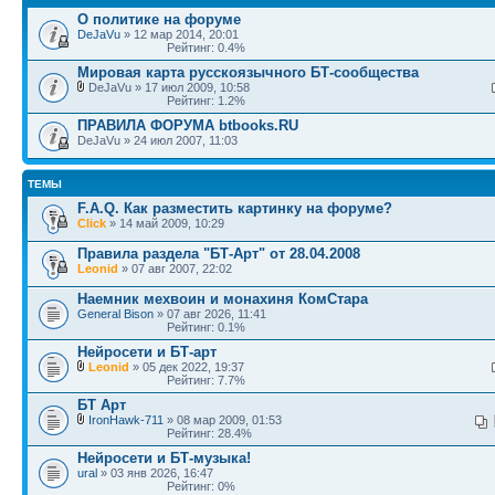
О политике на форуме
DeJaVu
» 12 мар 2014, 20:01
Рейтинг: 0.4%
Мировая карта русскоязычного БТ-сообщества
DeJaVu » 17 июл 2009, 10:58
Рейтинг: 1.2%
ПРАВИЛА ФОРУМА btbooks.RU
DeJaVu » 24 июл 2007, 11:03
ТЕМЫ
F.A.Q. Как разместить картинку на форуме?
Click
» 14 май 2009, 10:29
Правила раздела "БТ-Арт" от 28.04.2008
Leonid
» 07 авг 2007, 22:02
Наемник мехвоин и монахиня КомСтара
General Bison
» 07 авг 2026, 11:41
Рейтинг: 0.1%
Нейросети и БТ-арт
Leonid
» 05 дек 2022, 19:37
Рейтинг: 7.7%
БТ Арт
IronHawk-711
» 08 мар 2009, 01:53
Рейтинг: 28.4%
Нейросети и БТ-музыка!
ural
» 03 янв 2026, 16:47
Рейтинг: 0%