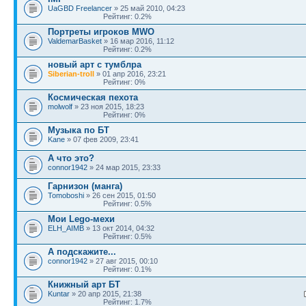
UaGBD Freelancer
» 25 май 2010, 04:23
Рейтинг: 0.2%
Портреты игроков MWO
ValdemarBasket
» 16 мар 2016, 11:12
Рейтинг: 0.2%
новый арт с тумблра
Siberian-troll
» 01 апр 2016, 23:21
Рейтинг: 0%
Космическая пехота
molwolf
» 23 ноя 2015, 18:23
Рейтинг: 0%
Музыка по БТ
Kane
» 07 фев 2009, 23:41
А что это?
connor1942
» 24 мар 2015, 23:33
Гарнизон (манга)
Tomoboshi
» 26 сен 2015, 01:50
Рейтинг: 0.5%
Мои Lego-мехи
ELH_AIMB
» 13 окт 2014, 04:32
Рейтинг: 0.5%
А подскажите...
connor1942
» 27 авг 2015, 00:10
Рейтинг: 0.1%
Книжный арт БТ
Kuntar
» 20 апр 2015, 21:38
Рейтинг: 1.7%