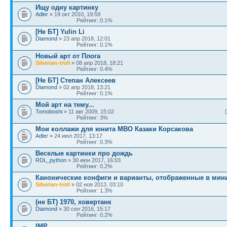
Ищу одну картинку
Adler
» 19 окт 2010, 19:59
Рейтинг: 0.1%
[Не БТ] Yulin Li
Diamond
» 23 апр 2018, 12:01
Рейтинг: 0.1%
Новый арт от Плога
Siberian-troll
» 08 апр 2018, 18:21
Рейтинг: 0.4%
[Не БТ] Степан Алексеев
Diamond
» 02 апр 2018, 13:21
Рейтинг: 0.1%
Мой арт на тему...
Tomoboshi
» 11 авг 2009, 15:02
Рейтинг: 3%
Мои коллажи для юнита МВО Казаки Корсакова
Adler
» 24 июл 2017, 13:17
Рейтинг: 0.3%
Веселые картинки про дождь
RDL_python
» 30 июн 2017, 16:03
Рейтинг: 0.2%
Канонические конфиги и варианты, отображенные в мин
Siberian-troll
» 02 ноя 2013, 03:10
Рейтинг: 1.3%
(не БТ) 1970, ховертанк
Diamond
» 30 сен 2016, 15:17
Рейтинг: 0.2%
IMP