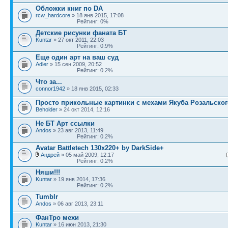
Обложки книг по DA
rcw_hardcore
» 18 янв 2015, 17:08
Рейтинг: 0%
Детские рисунки фаната БТ
Kuntar
» 27 окт 2011, 22:03
Рейтинг: 0.9%
Еще один арт на ваш суд
Adler
» 15 сен 2009, 20:52
Рейтинг: 0.2%
Что за...
connor1942
» 18 янв 2015, 02:33
Просто прикольные картинки с мехами Якуба Розальског
Beholder
» 24 окт 2014, 12:16
Не БТ Арт ссылки
Andos
» 23 авг 2013, 11:49
Рейтинг: 0.2%
Avatar Battletech 130x220+ by DarkSide+
Андрей
» 05 май 2009, 12:17
Рейтинг: 0.2%
Няши!!!
Kuntar
» 19 янв 2014, 17:36
Рейтинг: 0.2%
Tumblr
Andos
» 06 авг 2013, 23:11
ФанТро мехи
Kuntar
» 16 июн 2013, 21:30