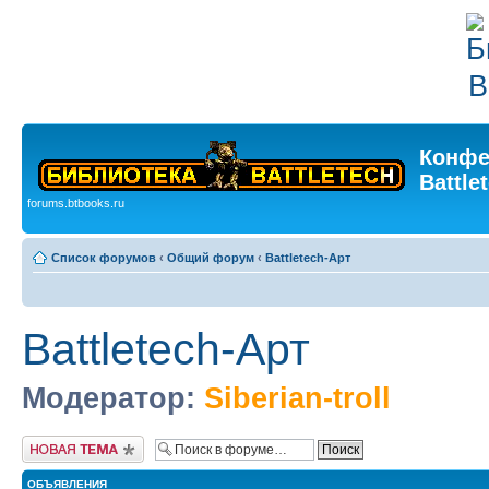
Конфе
Battle
forums.btbooks.ru
Список форумов
‹
Общий форум
‹
Battletech-Арт
Battletech-Арт
Модератор:
Siberian-troll
Новая тема
ОБЪЯВЛЕНИЯ