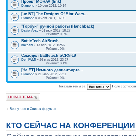
Проект MORAV (link)
Diamond
» 10 сен 2012, 10:14
[не БТ] The Designs Of Star Wars...
Diamond
» 05 авг 2011, 16:00
"Горбун" ручной работы (Hanchback)
DavionAlex
» 01 июн 2012, 18:27
Рейтинг: 0.3%
BattleTech AirBrush
kakashi
» 13 апр 2012, 15:56
Рейтинг: 0%
Самодел Battletech SCRN-19
Den [WM]
» 26 мар 2012, 23:27
Рейтинг: 0.1%
[Не БТ] Немного девиант-арта...
Diamond
» 21 мар 2012, 22:11
Рейтинг: 0%
Показать темы за:
Поле сортиров
Новая тема
Вернуться в Список форумов
КТО СЕЙЧАС НА КОНФЕРЕНЦИИ