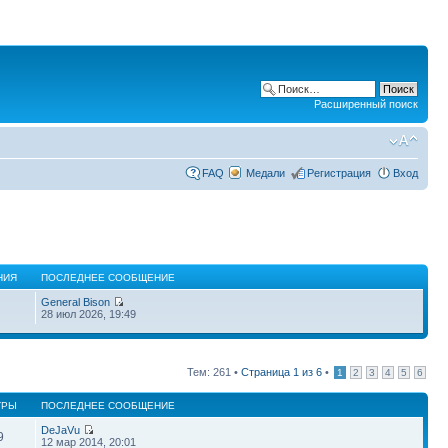
Расширенный поиск
FAQ
Медали
Регистрация
Вход
НИЯ
ПОСЛЕДНЕЕ СООБЩЕНИЕ
General Bison
28 июл 2026, 19:49
Тем: 261 •
Страница
1
из
6
•
1
2
3
4
5
6
ТРЫ
ПОСЛЕДНЕЕ СООБЩЕНИЕ
DeJaVu
9
12 мар 2014, 20:01