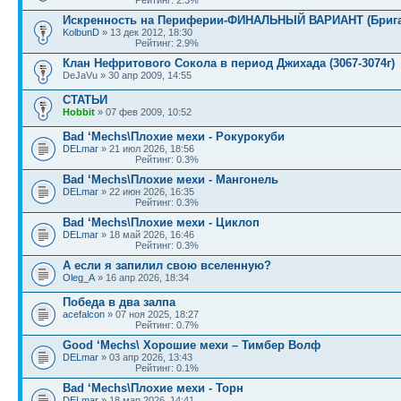
Искренность на Периферии-ФИНАЛЬНЫЙ ВАРИАНТ (Брига
KolbunD
» 13 дек 2012, 18:30
Рейтинг: 2.9%
Клан Нефритового Сокола в период Джихада (3067-3074г)
DeJaVu » 30 апр 2009, 14:55
СТАТЬИ
Hobbit
» 07 фев 2009, 10:52
Bad ‘Mechs\Плохие мехи - Рокурокуби
DELmar
» 21 июл 2026, 18:56
Рейтинг: 0.3%
Bad ‘Mechs\Плохие мехи - Мангонель
DELmar
» 22 июн 2026, 16:35
Рейтинг: 0.3%
Bad ‘Mechs\Плохие мехи - Циклоп
DELmar
» 18 май 2026, 16:46
Рейтинг: 0.3%
А если я запилил свою вселенную?
Oleg_A
» 16 апр 2026, 18:34
Победа в два залпа
acefalcon
» 07 ноя 2025, 18:27
Рейтинг: 0.7%
Good ‘Mechs\ Хорошие мехи – Тимбер Волф
DELmar
» 03 апр 2026, 13:43
Рейтинг: 0.1%
Bad ‘Mechs\Плохие мехи - Торн
DELmar
» 18 мар 2026, 14:41