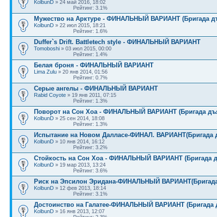
KolbunD
» 24 май 2016, 18:02
Рейтинг: 3.1%
Мужество на Арктуре - ФИНАЛЬНЫЙ ВАРИАНТ (Бригада дъ
KolbunD
» 22 июл 2015, 18:21
Рейтинг: 1.6%
Duffer`s Drift. Battletech style - ФИНАЛЬНЫЙ ВАРИАНТ
Tomoboshi
» 03 июл 2015, 00:00
Рейтинг: 1.4%
Белая броня - ФИНАЛЬНЫЙ ВАРИАНТ
Lima Zulu
» 20 янв 2014, 01:56
Рейтинг: 0.7%
Серые ангелы - ФИНАЛЬНЫЙ ВАРИАНТ
Rabid Coyote
» 19 янв 2011, 07:15
Рейтинг: 1.3%
Поворот на Сон Хоа - ФИНАЛЬНЫЙ ВАРИАНТ (Бригада дъ
KolbunD
» 25 сен 2014, 18:08
Рейтинг: 1.3%
Испытание на Новом Далласе-ФИНАЛ. ВАРИАНТ(Бригада 
KolbunD
» 10 янв 2014, 16:12
Рейтинг: 3.2%
Стойкость на Сон Хоа - ФИНАЛЬНЫЙ ВАРИАНТ (Бригада д
KolbunD
» 19 мар 2013, 13:24
Рейтинг: 3.6%
Риск на Эпсилон Эридана-ФИНАЛЬНЫЙ ВАРИАНТ(Бригада
KolbunD
» 12 фев 2013, 18:14
Рейтинг: 3.1%
Достоинство на Галатее-ФИНАЛЬНЫЙ ВАРИАНТ (Бригада 
KolbunD
» 16 янв 2013, 12:07
Рейтинг: 2.3%