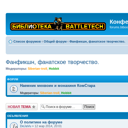
Конфе
forums.btboo
Список форумов
‹
Общий форум
‹
Фанфикшн, фанатское творчество.
Фанфикшн, фанатское творчество.
Модераторы:
Siberian-troll
,
Hobbit
ФОРУМ
Наемник мехвоин и монахиня КомСтара
Модераторы:
Siberian-troll
,
Hobbit
Новая тема
ОБЪЯВЛЕНИЯ
О политике на форуме
DeJaVu
» 12 мар 2014, 20:01