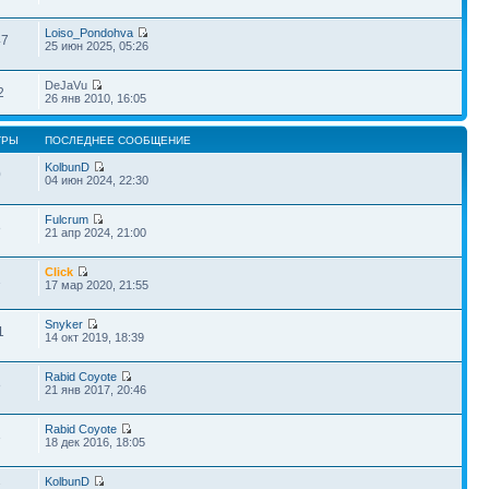
Loiso_Pondohva
47
25 июн 2025, 05:26
DeJaVu
2
26 янв 2010, 16:05
ТРЫ
ПОСЛЕДНЕЕ СООБЩЕНИЕ
KolbunD
0
04 июн 2024, 22:30
Fulcrum
8
21 апр 2024, 21:00
Click
1
17 мар 2020, 21:55
Snyker
1
14 окт 2019, 18:39
Rabid Coyote
8
21 янв 2017, 20:46
Rabid Coyote
3
18 дек 2016, 18:05
KolbunD
7