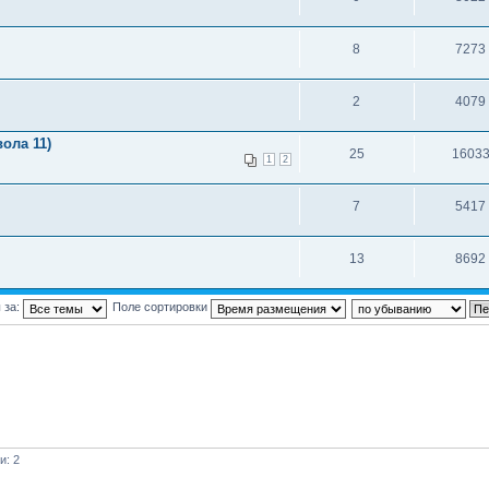
8
7273
2
4079
ола 11)
25
1603
1
2
7
5417
13
8692
 за:
Поле сортировки
и: 2