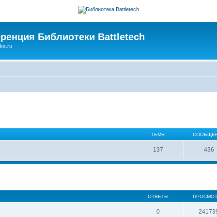
ренция Библиотеки Battletech
ks.ru
ТЕМЫ
СООБЩЕ
137
436
ОТВЕТЫ
ПРОСМО
0
24173