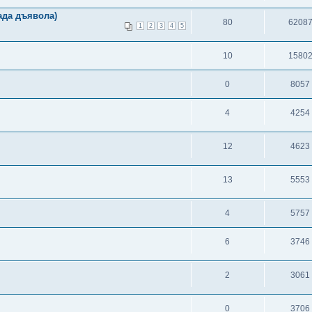
да дъявола)
80
6208
1
2
3
4
5
10
1580
0
8057
4
4254
12
4623
13
5553
4
5757
6
3746
2
3061
0
3706