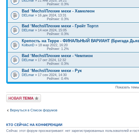
DELmar
» 21 янв 2025, 16:21
Рейтинг: 0.3%
Bad ‘Mechs\Плохие мехи - Хамелеон
DELmar
» 16 дек 2024, 13:31
Рейтинг: 0.3%
Bad ‘Mechs\Плохие мехи - Грейт Тортл
DELmar
» 14 ноя 2024, 15:05
Рейтинг: 0.3%
Крепость на Терре - ФИНАЛЬНЫЙ ВАРИАНТ (Бригада Дьяв
KolbunD
» 18 мар 2022, 16:20
Рейтинг: 1.2%
Bad ‘Mechs\Плохие мехи - Чемпион
DELmar
» 17 окт 2024, 12:32
Рейтинг: 0.3%
Bad ‘Mechs\Плохие мехи - Рук
DELmar
» 17 сен 2024, 14:30
Рейтинг: 0.4%
Показать темы
Новая тема
Вернуться в Список форумов
КТО СЕЙЧАС НА КОНФЕРЕНЦИИ
Сейчас этот форум просматривают: нет зарегистрированных пользователей и гост