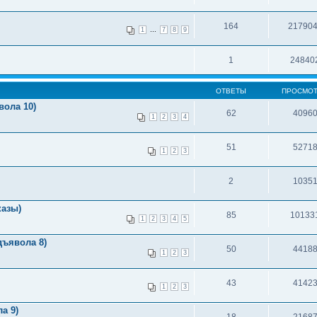
164
21790
...
1
7
8
9
1
24840
ОТВЕТЫ
ПРОСМО
ола 10)
62
4096
1
2
3
4
51
5271
1
2
3
2
1035
казы)
85
10133
1
2
3
4
5
ъявола 8)
50
4418
1
2
3
43
4142
1
2
3
а 9)
18
2168