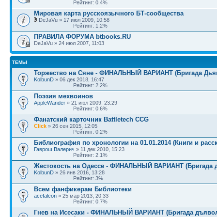
Рейтинг: 0.4%
Мировая карта русскоязычного БТ-сообщества
DeJaVu » 17 июл 2009, 10:58
Рейтинг: 1.2%
ПРАВИЛА ФОРУМА btbooks.RU
DeJaVu » 24 июл 2007, 11:03
ТЕМЫ
Торжество на Сяне - ФИНАЛЬНЫЙ ВАРИАНТ (Бригада Дьяв
KolbunD
» 06 дек 2018, 16:47
Рейтинг: 2.2%
Поэзия мехвоинов
AppleWander
» 21 июл 2009, 23:29
Рейтинг: 0.6%
Фанатский карточник Battletech CCG
Click
» 26 сен 2015, 12:05
Рейтинг: 0.2%
Библиография по хронологии на 01.01.2014 (Книги и расс
Гаврош Валерич
» 11 дек 2010, 15:23
Рейтинг: 2.1%
Жестокость на Одессе - ФИНАЛЬНЫЙ ВАРИАНТ (Бригада д
KolbunD
» 26 янв 2016, 13:28
Рейтинг: 3%
Всем фанфикерам Библиотеки
acefalcon
» 25 мар 2013, 20:33
Рейтинг: 0.7%
Гнев на Исесаки - ФИНАЛЬНЫЙ ВАРИАНТ (Бригада дъявол