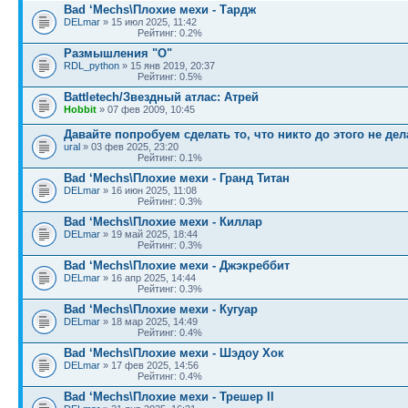
Bad ‘Mechs\Плохие мехи - Тардж
DELmar
» 15 июл 2025, 11:42
Рейтинг: 0.2%
Размышления "О"
RDL_python
» 15 янв 2019, 20:37
Рейтинг: 0.5%
Battletech/Звездный атлас: Атрей
Hobbit
» 07 фев 2009, 10:45
Давайте попробуем сделать то, что никто до этого не дел
ural
» 03 фев 2025, 23:20
Рейтинг: 0.1%
Bad ‘Mechs\Плохие мехи - Гранд Титан
DELmar
» 16 июн 2025, 11:08
Рейтинг: 0.3%
Bad ‘Mechs\Плохие мехи - Киллар
DELmar
» 19 май 2025, 18:44
Рейтинг: 0.3%
Bad ‘Mechs\Плохие мехи - Джэкреббит
DELmar
» 16 апр 2025, 14:44
Рейтинг: 0.3%
Bad ‘Mechs\Плохие мехи - Кугуар
DELmar
» 18 мар 2025, 14:49
Рейтинг: 0.4%
Bad ‘Mechs\Плохие мехи - Шэдоу Хок
DELmar
» 17 фев 2025, 14:56
Рейтинг: 0.4%
Bad ‘Mechs\Плохие мехи - Трешер II