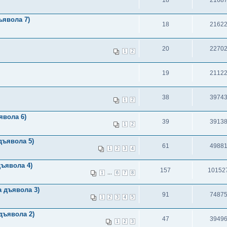
явола 7)
18
2162
20
2270
1
2
19
2112
38
3974
1
2
явола 6)
39
3913
1
2
дъявола 5)
61
4988
1
2
3
4
ъявола 4)
157
10152
...
1
6
7
8
 дъявола 3)
91
7487
1
2
3
4
5
дъявола 2)
47
3949
1
2
3