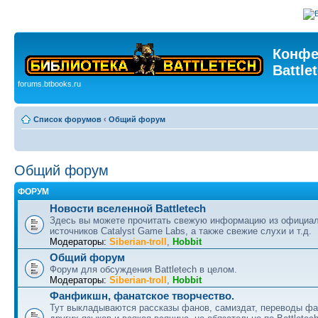
Конфе
Battle
forums.btbooks.ru
Список форумов
‹
Общий форум
Общий форум
ФОРУМ
Новости вселенной Battletech
Здесь вы можете прочитать свежую информацию из официа
источников Catalyst Game Labs, а также свежие слухи и т.д.
Модераторы:
Siberian-troll
,
Hobbit
Общий форум
Форум для обсуждения Battletech в целом.
Модераторы:
Siberian-troll
,
Hobbit
Фанфикшн, фанатское творчество.
Тут выкладываются рассказы фанов, самиздат, переводы ф