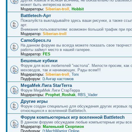
других языков и всякая всячина, не обязательно по Battletech
может быть интересна всем.
Модераторы:
Siberian-troll
,
Hobbit
Battletech-Арт
Пожалуйста выкладывайте здесь ваши рисунки, а также ссыл
арт.
Внимание пользователям: возможен большой трафик при про
Модератор:
Siberian-troll
CamoSpecs.ru
На данном форуме вы всегда можете показать свое творчест
работы займут место в нашей галерее.
Модератор:
FES
Бешеные кубики
Форум для всех любителей "настола". Милости просим, как 
меховодов, так и начинающих. Рады всем!!!
Модераторы:
Siberian-troll
,
Torx
Подфорум:
Ангар кастомов
MegaMek Лига StarTerra
Форум МegaMek Лиги СтарТерра
Модераторы:
Prophet_Roshak
,
RBS_Vader
Другие игры
Форум создан специально для обсуждения других игровых пр
относящихся к вселенной Battletech.
Форум компьютерных игр вселенной Battletech
В данном форуме обсуждаем любые компьютерные игры все
Модератор:
Маленький Скорпион
Подфорум:
MechWarrior Online