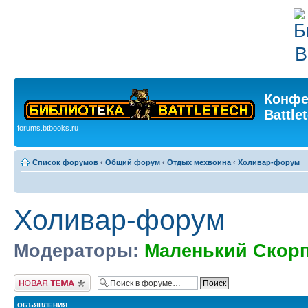
Конфе
Battle
forums.btbooks.ru
Список форумов
‹
Общий форум
‹
Отдых мехвоина
‹
Холивар-форум
Холивар-форум
Модераторы:
Маленький Скор
Новая тема
ОБЪЯВЛЕНИЯ