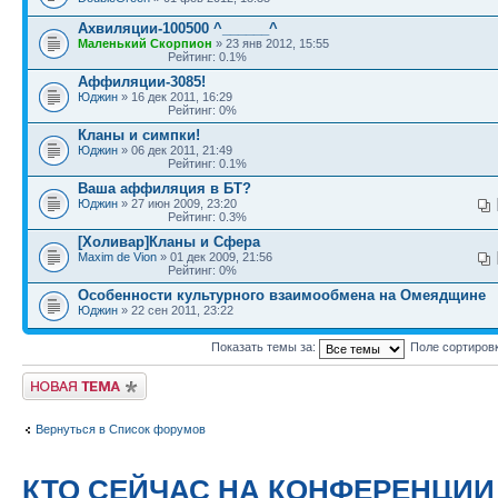
Ахвиляции-100500 ^______^
Маленький Скорпион
» 23 янв 2012, 15:55
Рейтинг: 0.1%
Аффиляции-3085!
Юджин
» 16 дек 2011, 16:29
Рейтинг: 0%
Кланы и симпки!
Юджин
» 06 дек 2011, 21:49
Рейтинг: 0.1%
Ваша аффиляция в БТ?
Юджин
» 27 июн 2009, 23:20
Рейтинг: 0.3%
[Холивар]Кланы и Сфера
Maxim de Vion
» 01 дек 2009, 21:56
Рейтинг: 0%
Особенности культурного взаимообмена на Омеядщине
Юджин
» 22 сен 2011, 23:22
Показать темы за:
Поле сортиров
Новая тема
Вернуться в Список форумов
КТО СЕЙЧАС НА КОНФЕРЕНЦИИ