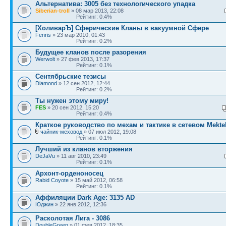
Альтернатива: 3005 без технологического упадка
Siberian-troll
» 08 мар 2013, 22:08
Рейтинг: 0.4%
[ХоливарЪ] Сферические Кланы в вакуумной Сфере
Fenris
» 23 мар 2010, 01:43
Рейтинг: 0.2%
Будущее кланов после разорения
Werwolt
» 27 фев 2013, 17:37
Рейтинг: 0.1%
Сентябрьские тезисы
Diamond
» 12 сен 2012, 12:44
Рейтинг: 0.2%
Ты нужен этому миру!
FES
» 20 сен 2012, 15:20
Рейтинг: 0.4%
Краткое руководство по мехам и тактике в сетевом Mekt
чайник-меховод
» 07 июл 2012, 19:08
Рейтинг: 0.1%
Лучший из кланов вторжения
DeJaVu
» 11 авг 2010, 23:49
Рейтинг: 0.1%
Архонт-орденоносец
Rabid Coyote
» 15 май 2012, 06:58
Рейтинг: 0.1%
Аффиляции Dark Age: 3135 AD
Юджин
» 22 янв 2012, 12:36
Расколотая Лига - 3086
DoubleGreen
» 01 фев 2012, 18:35