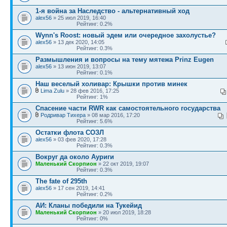
1-я война за Наследство - альтернативный ход
alex56
» 25 июл 2019, 16:40
Рейтинг: 0.2%
Wynn's Roost: новый эдем или очередное захолустье?
alex56
» 13 дек 2020, 14:05
Рейтинг: 0.3%
Размышления и вопросы на тему мятежа Prinz Eugen
alex56
» 13 июн 2019, 13:07
Рейтинг: 0.1%
Наш веселый холивар: Крышки против минек
Lima Zulu
» 28 фев 2016, 17:25
Рейтинг: 1%
Спасение части RWR как самостоятельного государства
Родривар Тихера
» 08 мар 2016, 17:20
Рейтинг: 5.6%
Остатки флота СОЗЛ
alex56
» 03 фев 2020, 17:28
Рейтинг: 0.3%
Вокруг да около Ауриги
Маленький Скорпион
» 22 окт 2019, 19:07
Рейтинг: 0.3%
The fate of 295th
alex56
» 17 сен 2019, 14:41
Рейтинг: 0.2%
АИ: Кланы победили на Тукейид
Маленький Скорпион
» 20 июл 2019, 18:28
Рейтинг: 0%