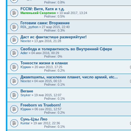
Рейтинг: 0.8%
FCCW: Витя, Катя и т.д.
Маленький Скорпион
» 10 май 2017, 13:24
Рейтинг: 0.5%
Готовим сами: Вторжение
RDL_python
» 27 мар 2015, 22:40
Рейтинг: 0.3%
Даст ис фантастише размеряйтунг!
Nexrist
» 13 дек 2016, 21:28
Свобода и толерантность во Внутренней Сфере
Adler
» 04 июн 2016, 00:29
Рейтинг: 0%
Тонкости жизни в кланах
Юджин
» 20 июл 2013, 17:25
Рейтинг: 0.2%
Джампшипы, население планет, число армий, etc...
Nexrist
» 04 ноя 2015, 00:13
Рейтинг: 0.1%
Вегане
Snyker
» 19 янв 2015, 12:07
Рейтинг: 0.1%
Freeborn vs Trueborn!
Юджин
» 06 сен 2011, 12:57
Рейтинг: 0.2%
Сунь-Цзы Ляо
Kuntar
» 19 авг 2012, 22:36
Рейтинг: 0.1%