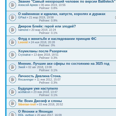
Звание "Самый нехороший человек по версии Battletech"
Алексей Аряев
» 06 июн 2019, 10:56
Рейтинг: 0.8%
О наёмниках и идеалах, капусте, королях и дураках
GPaul
» 21 мар 2019, 19:58
Рейтинг: 0.9%
Джером Блейк: герой или злодей?
raimond
» 20 мар 2019, 22:24
Рейтинг: 0.1%
Флуд о женитьбе и наследовании принцев ФС
Leonid
» 24 ноя 2018, 20:28
Рейтинг: 0%
Хоумкланы после Разорячки
Crystalrat
» 13 фев 2018, 18:51
Рейтинг: 0.3%
Мнение. Лучшие аки сферы по состоянию на 3025 год
Змей
» 02 авг 2018, 13:08
Рейтинг: 0.1%
Личность Девлина Стона.
Rncavenger
» 11 янв 2012, 15:07
Рейтинг: 0.3%
Будущее уже наступило
acefalcon
» 23 янв 2018, 13:47
Рейтинг: 0.1%
Re: Воин Джозеф и слоны
Siberian-troll
» 03 янв 2018, 20:52
О Японии и Японцах
RDL_python
» 20 июл 2017, 16:09