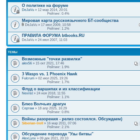
О политике на форуме
DeJaVu
» 12 мар 2014, 20:01
Рейтинг: 0.4%
Мировая карта русскоязычного БТ-сообщества
DeJaVu » 17 июл 2009, 10:58
Рейтинг: 1.2%
ПРАВИЛА ФОРУМА btbooks.RU
DeJaVu » 24 июл 2007, 11:03
ТЕМЫ
Возможные "точки развилки"
alex56
» 15 окт 2021, 17:46
Рейтинг: 1.9%
3 Wasps vs. 1 Phoenix Hawk
Fulcrum
» 02 июл 2025, 19:26
Рейтинг: 1.7%
Флуд о варшипах и их классификации
Nexrist
» 24 ноя 2018, 11:55
Рейтинг: 1.1%
Блюз Волчьих драгун
Сертам
» 18 апр 2025, 16:29
Рейтинг: 0.8%
Войны разорения - релиз состоялся. Обсуждаем)
Siberian-troll
» 16 мар 2011, 07:06
Рейтинг: 2.1%
Обсуждение перевода "Узы битвы"
AlexLynx
» 09 дек 2021, 20:10