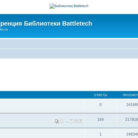
ренция Библиотеки Battletech
ks.ru
ОТВЕТЫ
ПРОСМО
0
24168
164
21781
...
1
7
8
9
1
24834