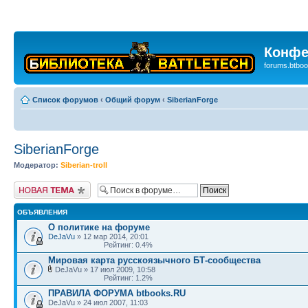
Конфе
forums.btboo
Список форумов
‹
Общий форум
‹
SiberianForge
SiberianForge
Модератор:
Siberian-troll
Новая тема
ОБЪЯВЛЕНИЯ
О политике на форуме
DeJaVu
» 12 мар 2014, 20:01
Рейтинг: 0.4%
Мировая карта русскоязычного БТ-сообщества
DeJaVu » 17 июл 2009, 10:58
Рейтинг: 1.2%
ПРАВИЛА ФОРУМА btbooks.RU
DeJaVu » 24 июл 2007, 11:03