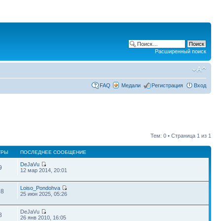
Расширенный поиск
FAQ
Медали
Регистрация
Вход
Тем: 0 • Страница
1
из
1
ТРЫ
ПОСЛЕДНЕЕ СООБЩЕНИЕ
DeJaVu
9
12 мар 2014, 20:01
Loiso_Pondohva
98
25 июн 2025, 05:26
DeJaVu
8
26 янв 2010, 16:05