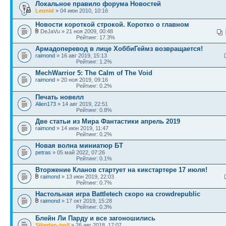
Локальное правило форума Новостей
Leonid
» 04 июн 2010, 10:16
Новости короткой строкой. Коротко о главном
DeJaVu » 21 ноя 2009, 00:48
Рейтинг: 17.3%
Армадоперевод в лице ХоббиГеймз возвращается!
raimond
» 16 авг 2019, 15:13
Рейтинг: 1.2%
MechWarrior 5: The Calm of The Void
raimond
» 20 ноя 2019, 09:16
Рейтинг: 0.2%
Печать новелл
Alien173
» 14 авг 2019, 22:51
Рейтинг: 0.8%
Две статьи из Мира Фантастики апрель 2019
raimond
» 14 июн 2019, 11:47
Рейтинг: 0.2%
Новая волна миниатюр БТ
petras
» 05 май 2022, 07:26
Рейтинг: 0.1%
Вторжение Кланов стартует на кикстартере 17 июля!
raimond
» 13 июн 2019, 22:03
Рейтинг: 0.7%
Настольная игра Battletech скоро на crowdrepublic
raimond
» 17 окт 2019, 15:28
Рейтинг: 0.3%
Блейн Ли Парду и все загоношились
Siberian-troll
» 26 авг 2018, 17:07