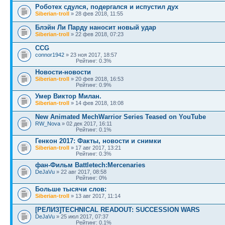
Роботех сдулся, подергался и испустил дух
Siberian-troll
» 28 фев 2018, 11:55
Блэйн Ли Парду наносит новый удар
Siberian-troll
» 22 фев 2018, 07:23
CCG
connor1942
» 23 ноя 2017, 18:57
Рейтинг: 0.3%
Новости-новости
Siberian-troll
» 20 фев 2018, 16:53
Рейтинг: 0.9%
Умер Виктор Милан.
Siberian-troll
» 14 фев 2018, 18:08
New Animated MechWarrior Series Teased on YouTube
RW_Nova
» 02 дек 2017, 16:11
Рейтинг: 0.1%
Генкон 2017: Факты, новости и снимки
Siberian-troll
» 17 авг 2017, 13:21
Рейтинг: 0.3%
фан-Фильм Battletech:Mercenaries
DeJaVu
» 22 авг 2017, 08:58
Рейтинг: 0%
Больше тысячи слов:
Siberian-troll
» 13 авг 2017, 11:14
[РЕЛИЗ]TECHNICAL READOUT: SUCCESSION WARS
DeJaVu
» 25 июл 2017, 07:37
Рейтинг: 0.1%