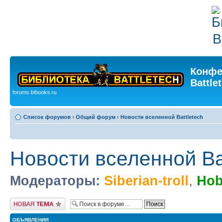
Конфе
Battle
forums.btbooks.ru
Список форумов
‹
Общий форум
‹
Новости вселенной Battletech
Новости вселенной Bat
Модераторы:
Siberian-troll
,
Hob
Новая тема
ОБЪЯВЛЕНИЯ