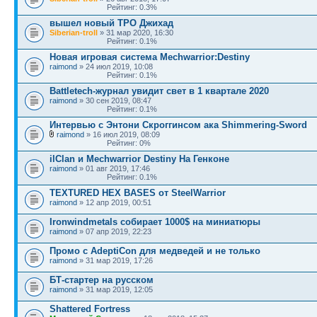
Рейтинг: 0.3%
вышел новый ТРО Джихад
Siberian-troll
» 31 мар 2020, 16:30
Рейтинг: 0.1%
Новая игровая система Mechwarrior:Destiny
raimond
» 24 июл 2019, 10:08
Рейтинг: 0.1%
Battletech-журнал увидит свет в 1 квартале 2020
raimond
» 30 сен 2019, 08:47
Рейтинг: 0.1%
Интервью с Энтони Скроггинсом ака Shimmering-Sword
raimond
» 16 июл 2019, 08:09
Рейтинг: 0%
ilClan и Mechwarrior Destiny На Генконе
raimond
» 01 авг 2019, 17:46
Рейтинг: 0.1%
TEXTURED HEX BASES от SteelWarrior
raimond
» 12 апр 2019, 00:51
Ironwindmetals собирает 1000$ на миниатюры
raimond
» 07 апр 2019, 22:23
Промо с AdeptiCon для медведей и не только
raimond
» 31 мар 2019, 17:26
БТ-стартер на русском
raimond
» 31 мар 2019, 12:05
Shattered Fortress