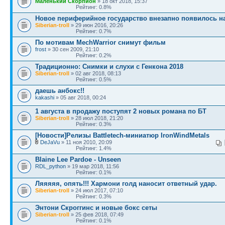
Маленький Скорпион
» 18 окт 2018, 15:37
Рейтинг: 0.8%
Новое периферийное государство внезапно появилось н
Siberian-troll
» 29 июн 2016, 20:26
Рейтинг: 0.7%
По мотивам MechWarrior снимут фильм
frost
» 30 сен 2009, 21:10
Рейтинг: 0.2%
Традиционно: Снимки и слухи с Генкона 2018
Siberian-troll
» 02 авг 2018, 08:13
Рейтинг: 0.5%
даешь анбокс!!
kakashi
» 05 авг 2018, 00:24
1 августа в продажу поступят 2 новых романа по БТ
Siberian-troll
» 28 июл 2018, 21:20
Рейтинг: 0.3%
[Новости]Релизы Battletech-миниатюр IronWindMetals
DeJaVu
» 11 ноя 2010, 20:09
Рейтинг: 1.4%
Blaine Lee Pardoe - Unseen
RDL_python
» 19 мар 2018, 11:56
Рейтинг: 0.1%
Ляяяяя, опять!!! Хармони голд наносит ответный удар.
Siberian-troll
» 24 июл 2017, 07:10
Рейтинг: 0.3%
Энтони Скроггинс и новые бокс сеты
Siberian-troll
» 25 фев 2018, 07:49
Рейтинг: 0.1%