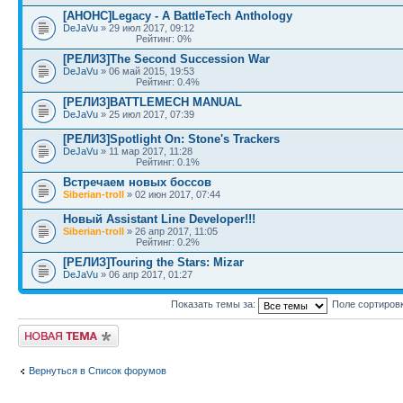
[АНОНС]Legacy - A BattleTech Anthology
DeJaVu
» 29 июл 2017, 09:12
Рейтинг: 0%
[РЕЛИЗ]The Second Succession War
DeJaVu
» 06 май 2015, 19:53
Рейтинг: 0.4%
[РЕЛИЗ]BATTLEMECH MANUAL
DeJaVu
» 25 июл 2017, 07:39
[РЕЛИЗ]Spotlight On: Stone's Trackers
DeJaVu
» 11 мар 2017, 11:28
Рейтинг: 0.1%
Встречаем новых боссов
Siberian-troll
» 02 июн 2017, 07:44
Новый Assistant Line Developer!!!
Siberian-troll
» 26 апр 2017, 11:05
Рейтинг: 0.2%
[РЕЛИЗ]Touring the Stars: Mizar
DeJaVu
» 06 апр 2017, 01:27
Показать темы за:
Поле сортиров
Новая тема
Вернуться в Список форумов