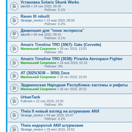
Установка Solaris Skunk Werks
alex56
» 24 сен 2020, 09:38
Рейтинг: 0.1%
Raven III rebuilt
Strange_novice
» 15 мар 2020, 08:09
Рейтинг: 0.2%
Джампшип для "пони экспресса"
alex56
» 09 янв 2020, 09:43
Рейтинг: 0.1%
Amaris Timeline TRO (3067): Gato (Corvette)
Маленький Скорпион
» 28 окт 2019, 13:53
Рейтинг: 0%
Amaris Timeline TRO (3038): Piranha Aerospace Fighter
Маленький Скорпион
» 16 ноя 2019, 02:24
Рейтинг: 0%
AT (3025/3038 -- 3050) Zeus
Маленький Скорпион
» 26 окт 2019, 22:04
Эрдвиннская Народная Республика: кастомы и рефиты
Маленький Скорпион
» 26 окт 2019, 20:22
UrbanTank
Fulcrum
» 22 сен 2019, 23:30
Рейтинг: 0%
Theia II новый взгляд на штурмовик АКИ
Strange_novice
» 04 авг 2019, 03:47
Рейтинг: 0.2%
Theia недорогой АКИ штурмовик
Strange_novice
» 29 июл 2019, 16:52