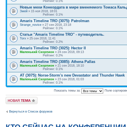
Рейтинг: 0.1%
Новые мехи Конкордата в мире вменяемого Томаса Каль
Змей
» 15 ноя 2018, 18:01
Рейтинг: 0.1%
Amaris Timeline TRO (3075): Patrolman
Strange_novice
» 27 сен 2018, 23:18
Рейтинг: 0.1%
Статьи "Amaris Timeline TRO" - путеводитель.
Torx
» 25 сен 2018, 11:41
Рейтинг: 0.2%
Amaris Timeline TRO (3025): Hector II
Маленький Скорпион
» 24 сен 2018, 09:13
Рейтинг: 0.2%
Amaris Timeline TRO (3085): Athena Pallas
Маленький Скорпион
» 21 сен 2018, 18:10
Рейтинг: 0.1%
AT (3075): Norse-Storm's new Devastator and Thunder Hawk
Маленький Скорпион
» 23 сен 2018, 01:03
Рейтинг: 0.1%
Показать темы за:
Поле сортиров
Новая тема
Вернуться в Список форумов
КТО СЕЙЧАС НА КОНФЕРЕНЦИИ