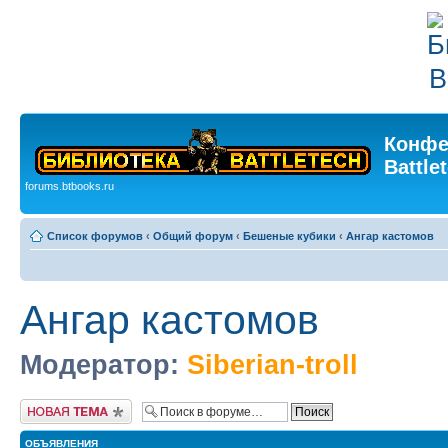
Конфе
Battle
forums.btbooks.ru
Список форумов
‹
Общий форум
‹
Бешеные кубики
‹
Ангар кастомов
Ангар кастомов
Модератор:
Siberian-troll
Новая тема
ОБЪЯВЛЕНИЯ