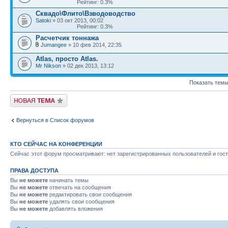
Рейтинг: 0.3%
Сквадо\Флито\Взводоводство
Satoki
» 03 окт 2013, 00:02
Рейтинг: 0.3%
Расчетчик тоннажа
Jumangee
» 10 фев 2014, 22:35
Atlas, просто Atlas.
Mr Nikson
» 02 дек 2013, 13:12
Показать темы
Новая тема
Вернуться в Список форумов
КТО СЕЙЧАС НА КОНФЕРЕНЦИИ
Сейчас этот форум просматривают: нет зарегистрированных пользователей и гост
ПРАВА ДОСТУПА
Вы
не можете
начинать темы
Вы
не можете
отвечать на сообщения
Вы
не можете
редактировать свои сообщения
Вы
не можете
удалять свои сообщения
Вы
не можете
добавлять вложения