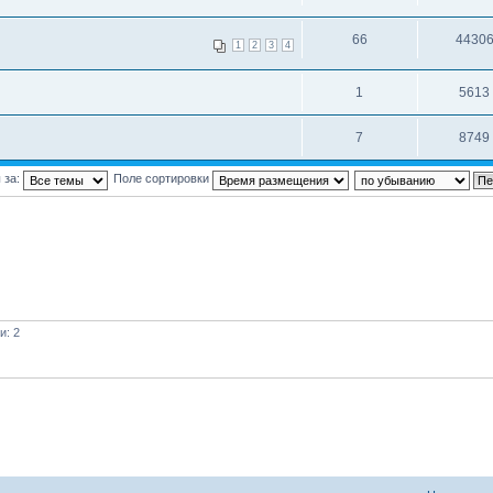
66
4430
1
2
3
4
1
5613
7
8749
 за:
Поле сортировки
и: 2