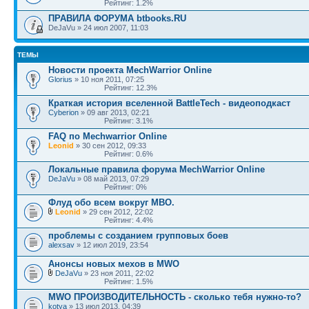
Рейтинг: 1.2%
ПРАВИЛА ФОРУМА btbooks.RU
DeJaVu » 24 июл 2007, 11:03
ТЕМЫ
Новости проекта MechWarrior Online
Glorius
» 10 ноя 2011, 07:25
Рейтинг: 12.3%
Краткая история вселенной BattleTech - видеоподкаст
Cyberion
» 09 авг 2013, 02:21
Рейтинг: 3.1%
FAQ по Mechwarrior Online
Leonid
» 30 сен 2012, 09:33
Рейтинг: 0.6%
Локальные правила форума MechWarrior Online
DeJaVu
» 08 май 2013, 07:29
Рейтинг: 0%
Флуд обо всем вокруг МВО.
Leonid
» 29 сен 2012, 22:02
Рейтинг: 4.4%
проблемы с созданием групповых боев
alexsav
» 12 июл 2019, 23:54
Анонсы новых мехов в MWO
DeJaVu
» 23 ноя 2011, 22:02
Рейтинг: 1.5%
MWO ПРОИЗВОДИТЕЛЬНОСТЬ - сколько тебя нужно-то?
kotya
» 13 июл 2013, 04:39