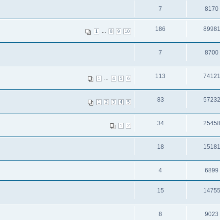
7
8170
186
8998
...
1
8
9
10
7
8700
113
7412
...
1
4
5
6
83
5723
1
2
3
4
5
34
2545
1
2
18
1518
4
6899
15
1475
8
9023