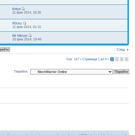
kotya
6
11 фев 2014, 18:26
R0cky
11 фев 2014, 01:15
Mr Nikson
10 фев 2014, 19:49
След.
Тем: 167 •
Страница
1
из
4
•
1
2
3
4
Перейти: