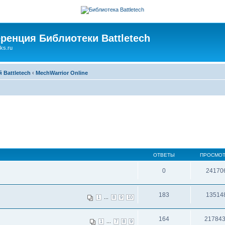
ренция Библиотеки Battletech
ks.ru
Battletech
‹
MechWarrior Online
ОТВЕТЫ
ПРОСМО
0
24170
183
13514
...
1
8
9
10
164
21784
...
1
7
8
9