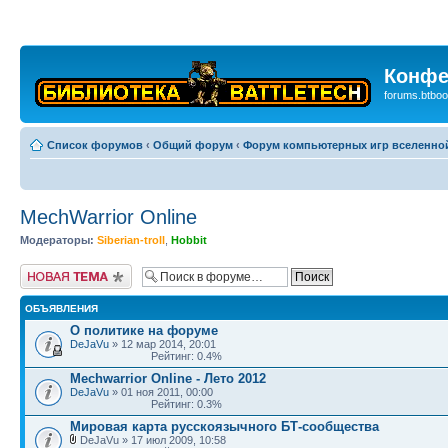
Конфе
forums.btboo
Список форумов
‹
Общий форум
‹
Форум компьютерных игр вселенной 
MechWarrior Online
Модераторы:
Siberian-troll
,
Hobbit
Новая тема
ОБЪЯВЛЕНИЯ
О политике на форуме
DeJaVu
» 12 мар 2014, 20:01
Рейтинг: 0.4%
Mechwarrior Online - Лето 2012
DeJaVu
» 01 ноя 2011, 00:00
Рейтинг: 0.3%
Мировая карта русскоязычного БТ-сообщества
DeJaVu » 17 июл 2009, 10:58