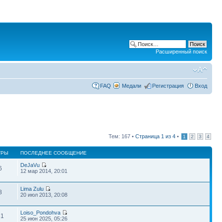
Расширенный поиск
FAQ
Медали
Регистрация
Вход
Тем: 167 •
Страница
1
из
4
•
1
2
3
4
ТРЫ
ПОСЛЕДНЕЕ СООБЩЕНИЕ
DeJaVu
6
12 мар 2014, 20:01
Lima Zulu
8
20 июл 2013, 20:08
Loiso_Pondohva
31
25 июн 2025, 05:26