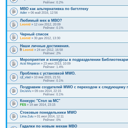
Рейтинг: 0.2%
МВО как альтернативка по баттлтеху
Adler
» 06 май 2016, 12:56
Любимый мех в МВО?
Leonid
» 12 сен 2012, 20:09
Рейтинг: 0.1%
Черный список
Leonid
» 30 дек 2012, 13:30
Наши личные достижения.
Leonid
» 24 окт 2012, 16:58
Рейтинг: 2%
Мероприятия и конкурсы в подразделении Библиотекари
Acid Megatron
» 23 июл 2013, 10:09
Рейтинг: 1.4%
Проблема с установкой MWO.
cjf_vlad
» 10 янв 2015, 21:51
Рейтинг: 0.1%
Поздравим создателей MWO с переходом к следующему п
DeJaVu
» 09 сен 2014, 22:15
Рейтинг: 0.1%
Конкурс "Стол за МС"
FES
» 19 авг 2014, 23:15
Стоковые понедельники MWO
Lima Zulu
» 01 июл 2014, 12:11
Рейтинг: 0%
Гадалки по новым мехам МВО