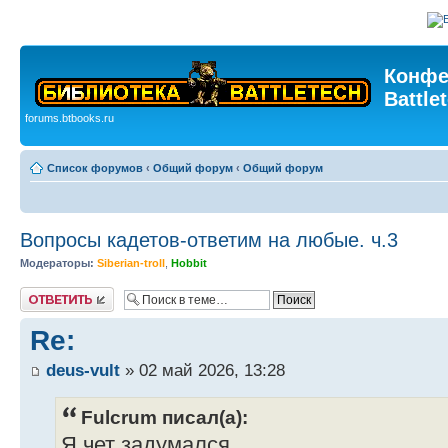
Конфе
Battle
forums.btbooks.ru
Список форумов
‹
Общий форум
‹
Общий форум
Вопросы кадетов-ответим на любые. ч.3
Модераторы:
Siberian-troll
,
Hobbit
Ответить
Re:
deus-vult
» 02 май 2026, 13:28
Fulcrum писал(а):
Я чет задумался