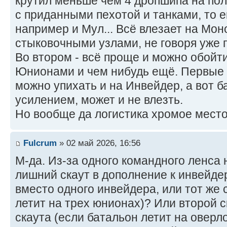
крутил меньше чем 4 дропшипа на пол
с приданными пехотой и танками, то
например и Мул... Всё влезает на Моно
стыковочными узлами, не говоря уже п
Во втором - всё проще и можно обойт
Юнионами и чем нибудь ещё. Первые 
можно упихать и на Инвейдер, а вот б
усилением, может и не влезть.
Но вообще да логистика хромое место
Fulcrum
» 02 май 2026, 16:56
М-да. Из-за одного командного ленса 
лишний скаут в дополнение к инвейде
вместо одного инвейдера, или тот же 
летит на трех юнионах)? Или второй 
скаута (если батальон летит на оверл