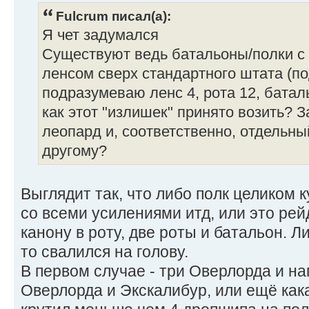
Fulcrum писал(а):
Я чет задумался
Существуют ведь батальоны/полки 
ленсом сверх стандартного штата (п
подразумеваю ленс 4, рота 12, батальо
как этот "излишек" принято возить? 
леопард и, соответственно, отдельны
другому?
Выглядит так, что либо полк целиком 
со всеми усилениями итд, или это рей
канону в роту, две роты и батальон. Ли
то свалился на голову.
В первом случае - три Оверлорда и н
Оверлорда и Экскалибур, или ещё кака