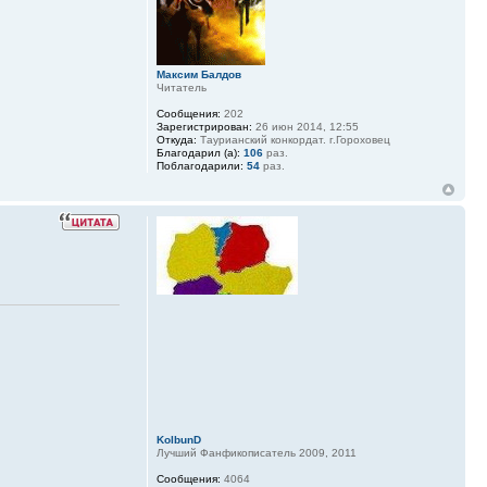
Максим Балдов
Читатель
Сообщения:
202
Зарегистрирован:
26 июн 2014, 12:55
Откуда:
Таурианский конкордат. г.Гороховец
Благодарил (а):
106
раз.
Поблагодарили:
54
раз.
KolbunD
Лучший Фанфикописатель 2009, 2011
Сообщения:
4064