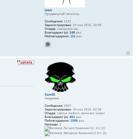
Intek
Продвинутый читатель
Сообщения:
1123
Зарегистрирован:
24 ноя 2010, 20:59
Откуда:
самарские мы
Благодарил (а):
248
раз.
Поблагодарили:
111
раз.
Sam08
Академик
Сообщения:
2957
Зарегистрирован:
30 ноя 2010, 02:59
Откуда:
спроси любого, меня все знают
Благодарил (а):
461
раз.
Поблагодарили:
1506
раз.
Награды:
2