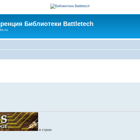
ренция Библиотеки Battletech
ks.ru
в строю