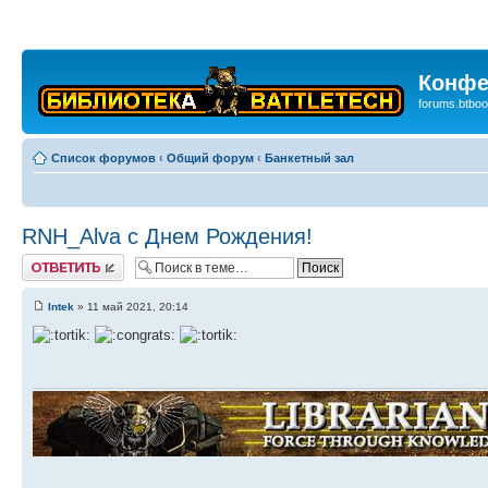
Конфе
forums.btboo
Список форумов
‹
Общий форум
‹
Банкетный зал
RNH_Alva с Днем Рождения!
Ответить
Intek
» 11 май 2021, 20:14