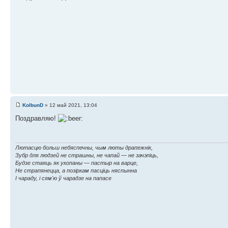
KolbunD
» 12 май 2021, 13:04
Поздравляю!
Лютасцю больш небяспечны, чым люты драпежнік,
Зубр для людзей не страшны, не чапай — не зачэпіць,
Будзе стаяць як укопаны — пастыр на варце,
Не страпянецца, а позіркам пасціць няспынна
I чараду, і сям'ю ў чарадзе на папасе