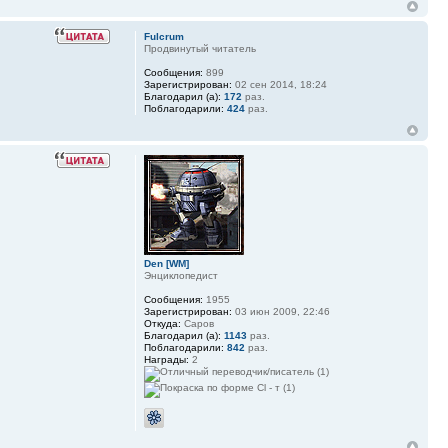
Fulcrum
Продвинутый читатель
Сообщения:
899
Зарегистрирован:
02 сен 2014, 18:24
Благодарил (а):
172
раз.
Поблагодарили:
424
раз.
Den [WM]
Энциклопедист
Сообщения:
1955
Зарегистрирован:
03 июн 2009, 22:46
Откуда:
Саров
Благодарил (а):
1143
раз.
Поблагодарили:
842
раз.
Награды:
2