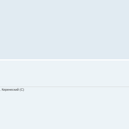
. Керенеский (С)