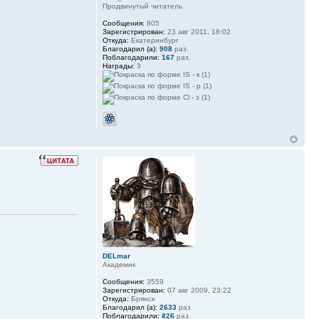
Продвинутый читатель
Сообщения:
805
Зарегистрирован:
23 авг 2011, 18:02
Откуда:
Екатеринбург
Благодарил (а):
908
раз.
Поблагодарили:
167
раз.
Награды:
3
DELmar
Академик
Сообщения:
3559
Зарегистрирован:
07 авг 2009, 23:22
Откуда:
Брянск
Благодарил (а):
2633
раз.
Поблагодарили:
826
раз.