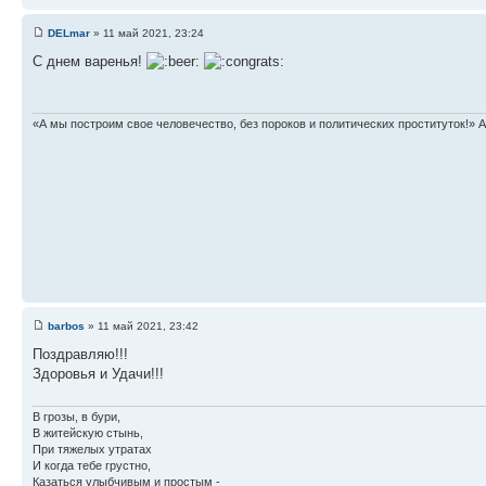
DELmar
» 11 май 2021, 23:24
С днем варенья!
«А мы построим свое человечество, без пороков и политических проституток!» А
barbos
» 11 май 2021, 23:42
Поздравляю!!!
Здоровья и Удачи!!!
В грозы, в бури,
В житейскую стынь,
При тяжелых утратах
И когда тебе грустно,
Казаться улыбчивым и простым -