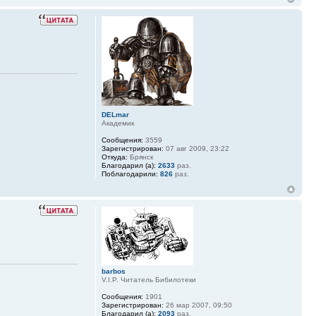
DELmar
Академик
Сообщения:
3559
Зарегистрирован:
07 авг 2009, 23:22
Откуда:
Брянск
Благодарил (а):
2633
раз.
Поблагодарили:
826
раз.
barbos
V.I.P. Читатель Бибилотеки
Сообщения:
1901
Зарегистрирован:
26 мар 2007, 09:50
Благодарил (а):
2093
раз.