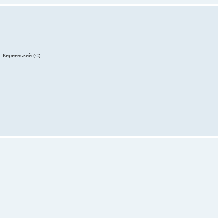
. Керенеский (С)