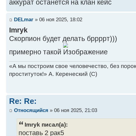
аккурат останется на клан кейс
Turret
Armor Factor (Fer
DELmar
» 06 ноя 2025, 18:02
Imryk
Internal A
Скорпион будет делать бррррт)))
Structure V
Front 5
примерно такой
R/L Side 5/5 
Rear 5 
«А мы построим свое человечество, без поро
Turret 5
проституток!» А. Керенеский (С)
Weapons
Re: Re:
and Ammo Location
5 Light AC/2 Turre
Относящийся
» 06 ноя 2025, 21:03
Micro Pulse Laser Tur
Imryk писал(а):
CASE Body
Flak LAC/2 Ammo (180) 
поставь 2 рак5