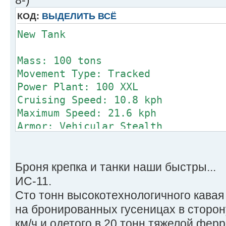
Armor Factor (Heavy F
КОД:
ВЫДЕЛИТЬ ВСЁ
Internal A
New Tank
Structure V
Front 10
Mass: 100 tons
R/L Side 10/10 
Movement Type: Tracked
Rear 10
Power Plant: 100 XXL
Turret 10
Cruising Speed: 10.8 kph
Maximum Speed: 21.6 kph
Armor: Vehicular Stealth
Weapons
Armament:
and Ammo Location
1 ER Small Laser
2 ER Micro Laser Tur
10 Ultra AC/2
Броня крепка и танки наши быстры...
CASE Turret
Manufacturer: Unknown
ИС-11.
10 Ultra AC/2 Turre
Primary Factory: Unknown
Сто тонн высокотехнологичного кава
CASE Body
Communication System: Unknown
на бронированных гусеницах в сторон
Ultra AC/2 Ammo (450) B
Targeting & Tracking System: Unkno
км/ч и одетого в 20 тонн тяжелой фер