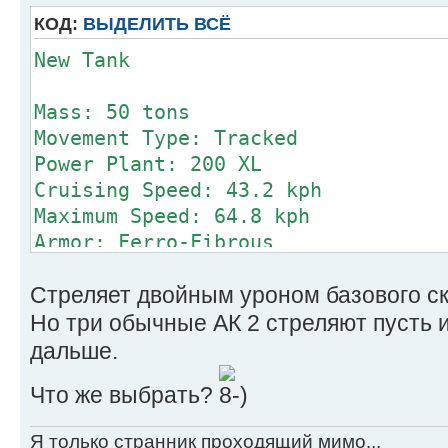
Control Equip
КОД:
ВЫДЕЛИТЬ ВСЁ
Power Amplif
New Tank
Turret
Armor Factor (Fe
Mass: 50 tons
Movement Type: Tracked
Internal A
Power Plant: 200 XL
Structure V
Cruising Speed: 43.2 kph
Front 5
Maximum Speed: 64.8 kph
R/L Side 5/5 
Armor: Ferro-Fibrous
Rear 5 
Armament:
Turret 5
Стреляет двойным уроном базового ск
1 Micro Pulse Laser
5 Light AC/2
Но три обычные АК 2 стреляют пусть и
Manufacturer: Unknown
дальше.
Weapons
Primary Factory: Unknown
and Ammo Location 
Что же выбрать?
Communication System: Unknown
Micro Pulse Laser Tur
Targeting & Tracking System: Unkno
3 AC/2 Turret 
Я только странник проходящий мимо...