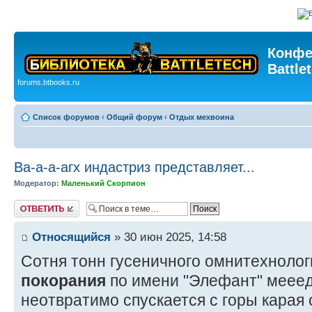
Конфе
Battle
forums.btbooks.ru
Список форумов
‹
Общий форум
‹
Отдых мехвоина
Ва-а-а-агх индастриз представляет...
Модератор:
Маленький Скорпион
Ответить
Относящийся
» 30 июн 2025, 14:58
Сотня тонн гусеничного омнитехнолог
покорания
по имени "Элефант" мееедл
неотвратимо спускается с горы карая