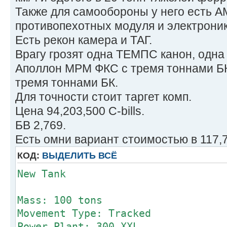
Introduction Year: 3145
Также для самообороны у него есть А
Tech Rating/Availability: F/X-X-X-
противопехотных модуля и электрони
Cost: 30,342,167 C-bills
Есть рекон камера и ТАГ.
Врагу грозят одна ТЕМПС канон, одн
Type: New
Аполлон МРМ ФКС с тремя тоннами БК,
Technology Base: Mixed (Experiment
тремя тоннами БК.
Movement Type: Tracked
Для точности стоит таргет комп.
Tonnage: 100
Цена 94,203,500 C-bills.
Battle Value: 889
БВ 2,769.
Equipmen
Есть омни вариант стоимостью в 117,75
Internal Stru
КОД:
ВЫДЕЛИТЬ ВСЁ
Engine 100 
New Tank
Cruising MP: 1
Flank MP: 2
Mass: 100 tons
Heat Sinks
Movement Type: Tracked
Control Equip
Power Plant: 300 XXL