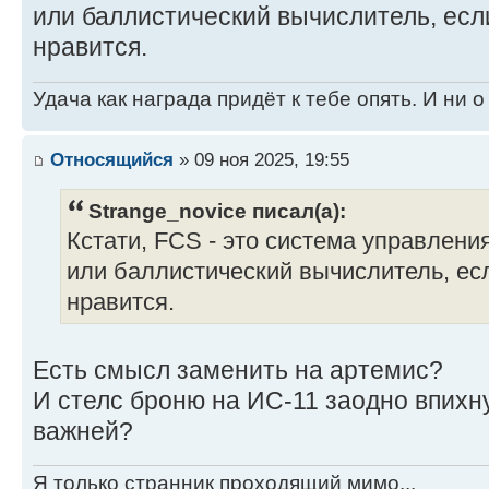
или баллистический вычислитель, есл
CASE Body
нравится.
Type: New
Ultra AC/2 Ammo (450) B
Technology Base: Mixed (Experiment
Удача как награда придёт к тебе опять. И ни 
Movement Type: Tracked
Tonnage: 100
Относящийся
» 09 ноя 2025, 19:55
Battle Value: 2,769
Strange_novice писал(а):
Equipmen
Кстати, FCS - это система управлени
Internal Stru
или баллистический вычислитель, ес
Engine 300
нравится.
Cruising MP: 3
Flank MP: 5(6)
Heat Sinks
Есть смысл заменить на артемис?
Control Equip
И стелс броню на ИС-11 заодно впихн
Power Amplif
важней?
Turret
Armor Factor (Heavy 
Я только странник проходящий мимо...