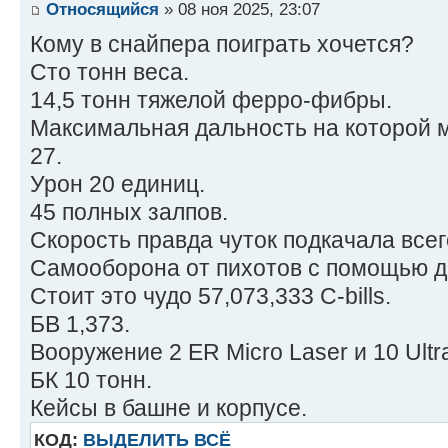
Primary Factory: Unknown
Относящийся
» 08 ноя 2025, 23:07
Communication System: Unknown
Кому в снайпера поиграть хочется?
Targeting & Tracking System: Unkno
Сто тонн веса.
Introduction Year: 3145
14,5 тонн тяжелой ферро-фибры.
Tech Rating/Availability: F/X-X-X-
Максимальная дальность на которой 
Cost: 83,557,000 C-bills
27.
Урон 20 единиц.
Type: New
45 полных залпов.
Technology Base: Mixed (Experiment
Скорость правда чуток подкачала всего
Movement Type: Tracked
Самооборона от пихотов с помощью д
Tonnage: 100
Стоит это чудо 57,073,333 C-bills.
Battle Value: 1,579
БВ 1,373.
Equipmen
Вооружение 2 ER Micro Laser и 10 Ultr
Internal Stru
БК 10 тонн.
Engine 300
Кейсы в башне и корпусе.
Cruising MP: 3
КОД:
ВЫДЕЛИТЬ ВСЁ