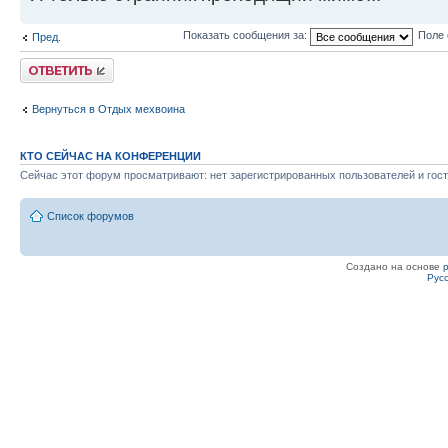
Internal A
Показать сообщения за:
Поле 
Пред.
Structure V
Ответить
Front 10
Вернуться в Отдых мехвоина
R/L Side 10/10 
Rear 10
КТО СЕЙЧАС НА КОНФЕРЕНЦИИ
Turret 10
Сейчас этот форум просматривают: нет зарегистрированных пользователей и гост
Список форумов
Weapons
Создано на основе
and Ammo L
Рус
Tonnage
Active Pro
1.0
Anti-Personnel
0.5
Recon Camer