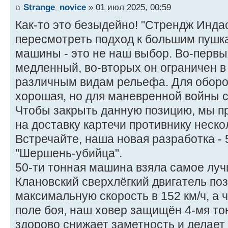
Movement Type: Tracked
Strange_novice
» 01 июл 2025, 00:59
Tonnage: 100
Как-то это безыдейно! "Стрендж Инда
Battle Value: 3,076
пересмотреть подход к большим пушк
машины - это не наш выбор. Во-первы
Equipmen
медленный, во-вторых он ограничен в
Internal Stru
различным видам рельефа. Для обор
Engine 300
хорошая, но для маневренной войны 
Cruising MP: 3
Чтобы закрыть данную позицию, мы п
Flank MP: 5
Heat Sinks
на доставку картечи противнику неско
Control Equip
Встречайте, наша новая разработка - 
Power Amplif
"Шершень-убийца".
Turret
50-ти тонная машина взяла самое луч
Armor Factor (Fe
Клановский сверхлёгкий двигатель по
максимальную скорость в 152 км/ч, а 
Internal A
поле боя, наш ховер защищён 4-мя то
Structure V
здорово снижает заметность и делает