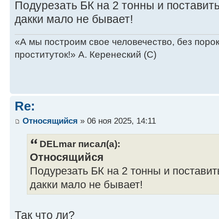
Communication System: Unknown
Подурезать БК на 2 тонны и поставить 
Targeting & Tracking System: Unkno
дакки мало не бывает!
Introduction Year: 3145
Tech Rating/Availability: F/X-X-X-
«А мы построим свое человечество, без поро
Cost: 4,837,750 C-bills
проституток!» А. Керенеский (С)
Type: New
Technology Base: Mixed (Advanced)
Movement Type: Tracked
Re:
Tonnage: 50
Относящийся
» 06 ноя 2025, 14:11
Battle Value: 704
DELmar писал(а):
Equipmen
Относящийся
Internal Str
Подурезать БК на 2 тонны и поставить 
Engine 20
дакки мало не бывает!
Cruising MP: 4
Flank MP: 6
Так что ли?
Heat Sinks