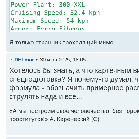
Power Plant: 300 XXL
Cruising Speed: 32.4 kph
Maximum Speed: 54 kph
Armor: Ferro-Fibrous
Armament:
Я только странник проходящий мимо...
4 ER Small Laser
3 HAG/40
DELmar
» 30 июн 2025, 18:05
Manufacturer: Unknown
Primary Factory: Unknown
Хотелось бы знать, а что картечным 
Communication System: Unknown
спецподготовка? Я почему-то думал, ч
Targeting & Tracking System: Unkno
формула - обозначить примерное расп
Introduction Year: 3145
струлять нада и все...
Tech Rating/Availability: F/X-X-X-
Cost: 106,925,000 C-bills
«А мы построим свое человечество, без поро
проституток!» А. Керенеский (С)
Type: New
Technology Base: Clan (Experimenta