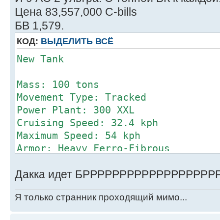
Цена 83,557,000 C-bills
БВ 1,579.
КОД:
ВЫДЕЛИТЬ ВСЁ
New Tank
Mass: 100 tons
Movement Type: Tracked
Power Plant: 300 XXL
Cruising Speed: 32.4 kph
Maximum Speed: 54 kph
Armor: Heavy Ferro-Fibrous
Armament:
Дакка идет БРРРРРРРРРРРРРРРРРРР
1 Micro Pulse Laser
1 Anti-Missile System
Я только странник проходящий мимо...
9 Ultra AC/2
Manufacturer: Unknown