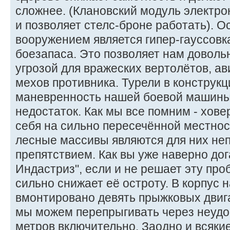
Front 10
сложнее. (Клановский модуль электр
R/L Side 10/10 
и позволяет стелс-броне работать). 
Rear 10
вооружением является гипер-гауссовка
Turret 10
боезапаса. Это позволяет нам доволь
угрозой для вражеских вертолётов, ав
Fixed Equipment
Location F
мехов противника. Турели в конструкц
Tonnage
маневренность нашей боевой машины
Body ECM Su
недостаток. Как мы все помним - хове
12 Hyper-Assau
себя на сильно пересечённой местно
Rifle/40 Ammo 12.0
лесные массивы являются для них н
Front ER Small 
препятствием. Как вы уже наверно до
Rear ER Small 
Индастриз", если и не решает эту про
Turret 2 ER Smal
сильно снижает её остроту. В корпус
3 HAG/40
вмонтировано девять прыжковых двиг
мы можем перепрыгивать через неудо
Weapons
метров включительно. Заодно и всяки
and Ammo Location 