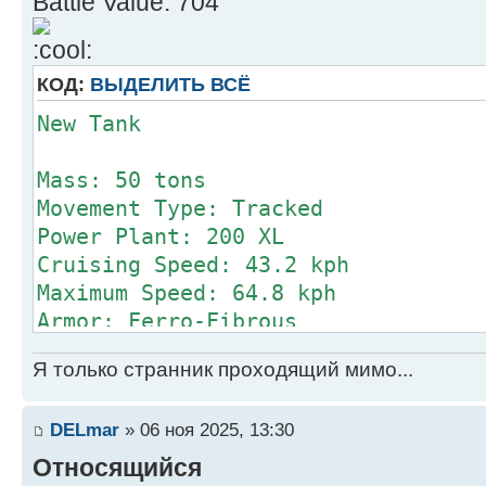
Battle Value: 704
КОД:
ВЫДЕЛИТЬ ВСЁ
New Tank
Mass: 50 tons
Movement Type: Tracked
Power Plant: 200 XL
Cruising Speed: 43.2 kph
Maximum Speed: 64.8 kph
Armor: Ferro-Fibrous
Armament:
Я только странник проходящий мимо...
1 Micro Pulse Laser
3 AC/2
DELmar
» 06 ноя 2025, 13:30
Manufacturer: Unknown
Primary Factory: Unknown
Относящийся