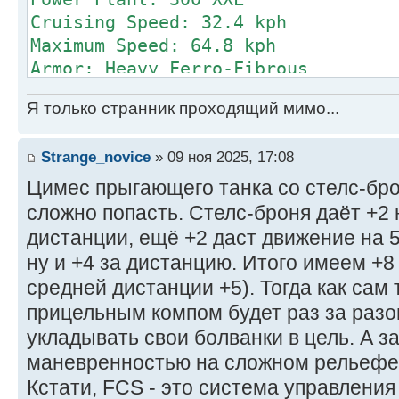
Power Amplif
Cruising Speed: 32.4 kph
Turret
Maximum Speed: 64.8 kph
Armor Factor (Vehicular
Armor: Heavy Ferro-Fibrous
Armament:
Internal A
Я только странник проходящий мимо...
1 TSEMP Cannon
Structure V
1 Ultra AC/10
Front 10
Strange_novice
» 09 ноя 2025, 17:08
1 TAG (Clan)
R/L Side 10/10 
1 ER Small Laser
Цимес прыгающего танка со стелс-брон
Rear 10
1 MRM 20
Turret 10
сложно попасть. Стелс-броня даёт +2
1 Laser AMS
дистанции, ещё +2 даст движение на 5
Manufacturer: Unknown
ну и +4 за дистанцию. Итого имеем +8
Primary Factory: Unknown
Weapons
средней дистанции +5). Тогда как сам
Communication System: Unknown
and Ammo Location
прицельным компом будет раз за разо
Targeting & Tracking System: Unkno
ER Small Laser Tur
укладывать свои болванки в цель. А з
Introduction Year: 3145
CASE Turret
маневренностью на сложном рельефе
Tech Rating/Availability: F/X-X-X-
10 Ultra AC/2 Turre
Кстати, FCS - это система управления
Cost: 94,203,500 C-bills
Targeting Computer 