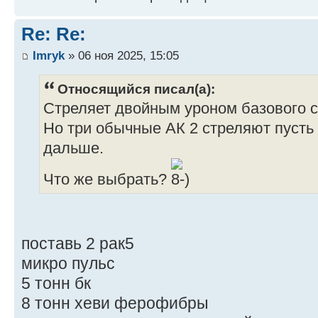
Introduction Year: 3145
CASE Body 
Tech Rating/Availability: F/X-X-X-
AC/2 Ammo (270) Bo
Re: Re:
Cost: 5,248,000 C-bills
Imryk
» 06 ноя 2025, 15:05
Type: New
Относящийся писал(а):
Technology Base: Mixed (Advanced)
Стреляет двойным уроном базового ск
Movement Type: Tracked
Но три обычные АК 2 стреляют пусть 
Tonnage: 50
дальше.
Battle Value: 708
Что же выбрать?
Equipmen
Internal Str
Engine 20
Cruising MP: 4
поставь 2 рак5
Flank MP: 6
микро пульс
Heat Sinks
5 тонн бк
Control Equip
8 тонн хеви ферофибры
Power Amplif