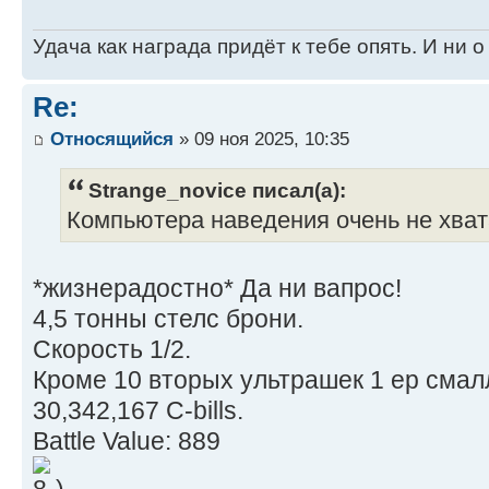
Cost: 57,073,333 C-bills
9 Ultra AC/2 Tu
Удача как награда придёт к тебе опять. И ни 
Micro Pulse Laser
Type: New
Anti-Missile System Ammo
Re:
Technology Base: Mixed (Experiment
CASE Bod
Movement Type: Tracked
Ultra AC/2 Ammo (40
Относящийся
» 09 ноя 2025, 10:35
Tonnage: 100
Strange_novice писал(а):
Battle Value: 1,373
Компьютера наведения очень не хват
Equipmen
Internal Stru
*жизнерадостно* Да ни вапрос!
Engine 200 
4,5 тонны стелс брони.
Cruising MP: 2
Скорость 1/2.
Flank MP: 3
Кроме 10 вторых ультрашек 1 ер смал
Heat Sinks
30,342,167 C-bills.
Control Equip
Battle Value: 889
Power Amplif
Turret