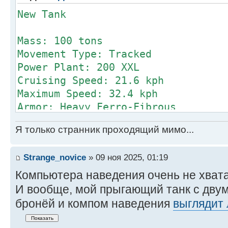
Flank MP: 5
New Tank
Heat Sinks
Control Equip
Mass: 100 tons
Power Amplif
Movement Type: Tracked
Turret
Power Plant: 200 XXL
Armor Factor (Heavy 
Cruising Speed: 21.6 kph
Maximum Speed: 32.4 kph
Internal A
Armor: Heavy Ferro-Fibrous
Structure V
Armament:
Front 10
Я только странник проходящий мимо...
2 ER Micro Laser
R/L Side 10/10 
10 Ultra AC/2
Rear 10
Strange_novice
» 09 ноя 2025, 01:19
Manufacturer: Unknown
Turret 10
Primary Factory: Unknown
Компьютера наведения очень не хвата
Communication System: Unknown
И вообще, мой прыгающий танк с двум
Targeting & Tracking System: Unkno
Weapons
бронёй и компом наведения
выглядит
Introduction Year: 3145
and Ammo Locati
Tech Rating/Availability: F/X-X-X-
Anti-Missile System