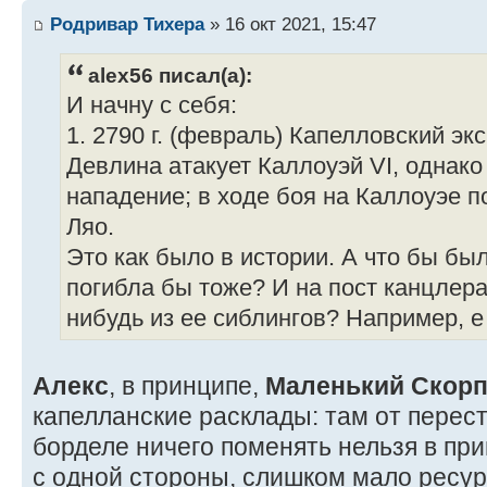
Родривар Тихера
» 16 окт 2021, 15:47
alex56 писал(а):
И начну с себя:
1. 2790 г. (февраль) Капелловский э
Девлина атакует Каллоуэй VI, однак
нападение; в ходе боя на Каллоуэе 
Ляо.
Это как было в истории. А что бы бы
погибла бы тоже? И на пост канцлера
нибудь из ее сиблингов? Например, е
Алекс
, в принципе,
Маленький Скор
капелланские расклады: там от перест
борделе ничего поменять нельзя в при
с одной стороны, слишком мало ресур