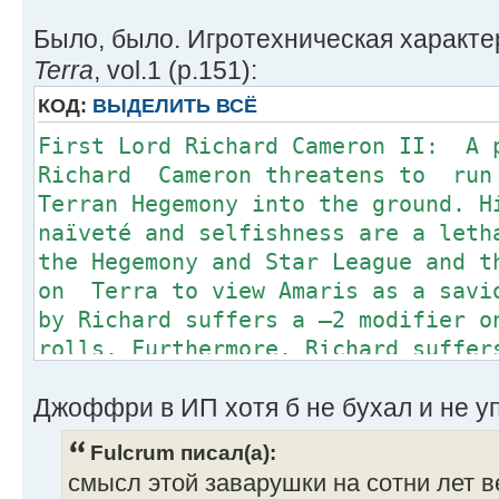
Было, было. Игротехническая характе
Terra
, vol.1 (p.151):
КОД:
ВЫДЕЛИТЬ ВСЁ
First Lord Richard Cameron II: A 
Richard Cameron threatens to run
Terran Hegemony into the ground. H
naïveté and selfishness are a leth
the Hegemony and Star League and t
on Terra to view Amaris as a savi
by Richard suffers a –2 modifier o
rolls. Furthermore, Richard suffer
Negotiation and Protocol Skill rol
Джоффри в ИП хотя б не бухал и не у
nature means any social Skill roll
modifier. He also suffers from th
Fulcrum писал(а):
–2-TP Compulsion Trait (reflectin
смысл этой заварушки на сотни лет в
to alcohol, sex and drugs).