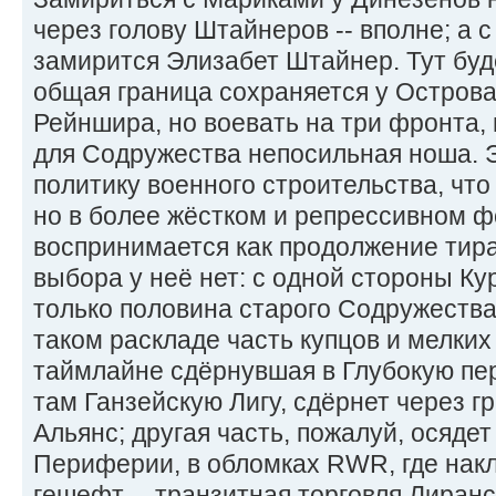
через голову Штайнеров -- вполне; а 
замирится Элизабет Штайнер. Тут буд
общая граница сохраняется у Острова
Рейншира, но воевать на три фронта,
для Содружества непосильная ноша. Э
политику военного строительства, что
но в более жёстком и репрессивном ф
воспринимается как продолжение тира
выбора у неё нет: с одной стороны Кур
только половина старого Содружества
таком раскладе часть купцов и мелких
таймлайне сдёрнувшая в Глубокую п
там Ганзейскую Лигу, сдёрнет через г
Альянс; другая часть, пожалуй, осяде
Периферии, в обломках RWR, где нак
гешефт -- транзитная торговля Лиранс