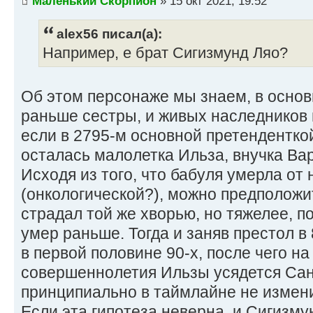
Маленький Скорпион
» 15 окт 2021, 19:52
alex56 писал(а):
Например, е брат Сигизмунд Ляо?
Об этом персонаже мы знаем, в основн
раньше сестры, и живых наследников п
если в 2795-м основной претендентко
осталась малолетка Ильза, внучка Ва
Исходя из того, что бабуля умерла от
(онкологической?), можно предположи
страдал той же хворью, но тяжелее, 
умер раньше. Тогда и заняв престол в 
в первой половине 90-х, после чего на
совершеннолетия Ильзы усядется Сан
принципиально в таймлайне не измен
Если эта гипотеза неверна, и Сигизмун