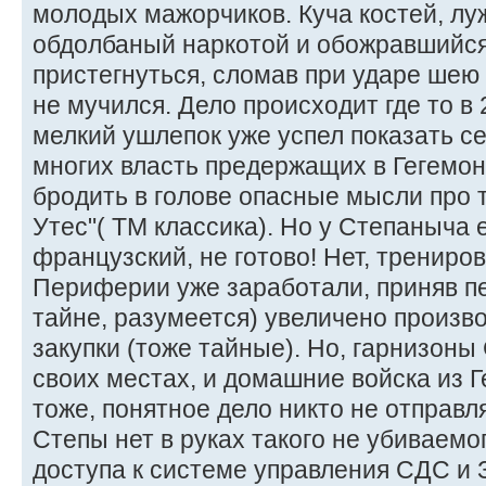
молодых мажорчиков. Куча костей, луж
обдолбаный наркотой и обожравшийся
пристегнуться, сломав при ударе шею 
не мучился. Дело происходит где то в 2
мелкий ушлепок уже успел показать себ
многих власть предержащих в Гегемо
бродить в голове опасные мысли про т
Утес"( ТМ классика). Но у Степаныча 
французский, не готово! Нет, трениро
Периферии уже заработали, приняв пе
тайне, разумеется) увеличено произв
закупки (тоже тайные). Но, гарнизоны
своих местах, и домашние войска из
тоже, понятное дело никто не отправля
Степы нет в руках такого не убиваемог
доступа к системе управления СДС и