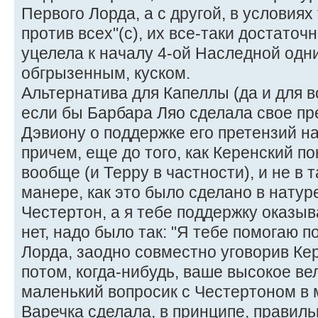
Первого Лорда, а с другой, в условиях
против всех"(с), их все-таки достаточн
уцелела к началу 4-ой Наследной одни
обгрызенным, куском.
Альтернатива для Капеллы (да и для в
если бы Барбара Ляо сделала свое п
Дэвиону о поддержке его претензий на
причем, еще до того, как Керенский 
вообще (и Терру в частности), и не в
манере, как это было сделано в натур
Честертон, а я тебе поддержку оказываю
нет, надо было так: "Я тебе помогаю 
Лорда, заодно совместно уговорив Ке
потом, когда-нибудь, ваше высокое ве
маленький вопросик с Честертоном в м
Варечка сделала, в принципе, правильн