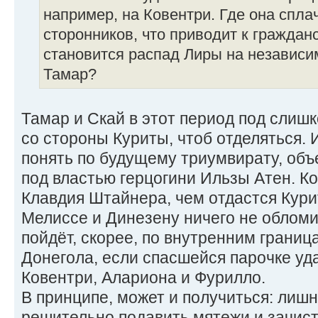
например, на Ковентри. Где она спла
сторонников, что приводит к граждан
становится распад Лиры на независи
Тамар?
Тамар и Скай в этот период под слиш
со стороны Куриты, чтоб отделяться. 
понять по будущему триумвирату, об
под властью герцогини Ильзы Атен. К
Клавдия Штайнера, чем отдастся Кури
Мелиссе и Динезену ничего не обломит
пойдёт, скорее, по внутренним грани
Донегола, если спасшейся парочке уд
Ковентри, Алариона и Фурилло.
В принципе, может и получиться: лишн
решительно подавить мятежи и зачист