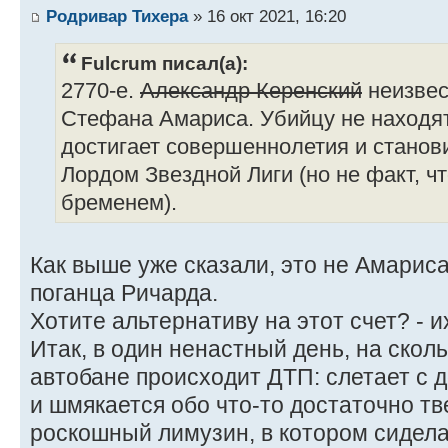
Родривар Тихера
» 16 окт 2021, 16:20
Fulcrum писал(а):
2770-е.
Александр Керенский
неизвес
Стефана Амариса. Убийцу не находя
достигает совершеннолетия и стано
Лордом Звездной Лиги (но не факт, чт
бременем).
Как выше уже сказали, это не Амариса
поганца Ричарда.
Хотите альтернативу на этот счет? - и
Итак, в один ненастный день, на ско
автобане происходит ДТП: слетает с д
и шмякается обо что-то достаточно т
роскошный лимузин, в котором сидел