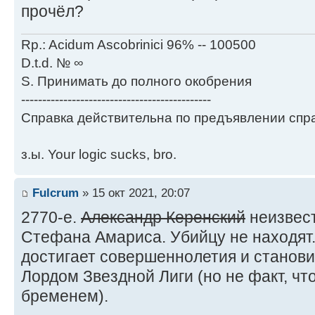
прочёл?
Rp.: Acidum Ascobrinici 96% -- 100500
D.t.d. № ∞
S. Принимать до полного окобрения
---------------------------------------------
Справка действительна по предъявлении спра
з.ы. Your logic sucks, bro.
Fulcrum
» 15 окт 2021, 20:07
2770-е.
Александр Керенский
неизвест
Стефана Амариса. Убийцу не находят
достигает совершеннолетия и станов
Лордом Звездной Лиги (но не факт, чт
бременем).