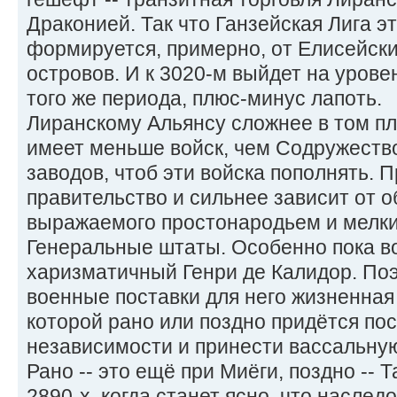
Драконией. Так что Ганзейская Лига э
формируется, примерно, от Елисейск
островов. И к 3020-м выйдет на уров
того же периода, плюс-минус лапоть.
Лиранскому Альянсу сложнее в том пл
имеет меньше войск, чем Содружеств
заводов, чтоб эти войска пополнять. П
правительство и сильнее зависит от 
выражаемого простонародьем и мелки
Генеральные штаты. Особенно пока во
харизматичный Генри де Калидор. Поэ
военные поставки для него жизненная
которой рано или поздно придётся по
независимости и принести вассальную
Рано -- это ещё при Миёги, поздно -- 
2890-х, когда станет ясно, что насле