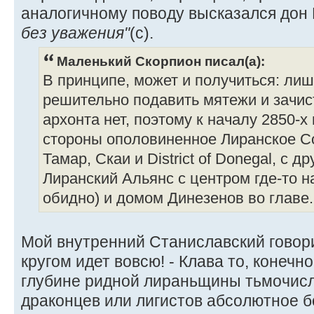
аналогичному поводу высказался дон
без уважения"
(с).
Маленький Скорпион писал(а):
В принципе, может и получиться: лиш
решительно подавить мятежи и зачист
архонта нет, поэтому к началу 2850-
стороны ополовиненное Лиранское 
Тамар, Скаи и District of Donegal, с др
Лиранский Альянс с центром где-то н
обидно) и домом Динезенов во главе.
Мой внутренний Станиславский говори
кругом идет вовсю! - Клава то, конечно
глубине ридной лираньщины тьмочис
драконцев или лигистов абсолютное 