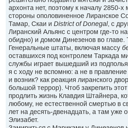
архонта нет, поэтому к началу 2850-х
стороны ополовиненное Лиранское С
Тамар, Скаи и
District of Donegal
, с дру
Лиранский Альянс с центром где-то на
обидно) и домом Динезенов во главе.
Генеральные штаты, включая массу
б
оставшихся под контролем Таркада ми
службы играет вышедший из подполья 
я с ходу не вспомню: а не в правлени
и возник? как реакция лиранского дв
большой террор). Чтоб закрепить этот
продлить жизнь Клавдия Штайнера, ко
любому, не естественной смертью в св
лет на десять-двенадцать, а там уже 
Элизабет.
Замириться с Мариками у Динезенов не