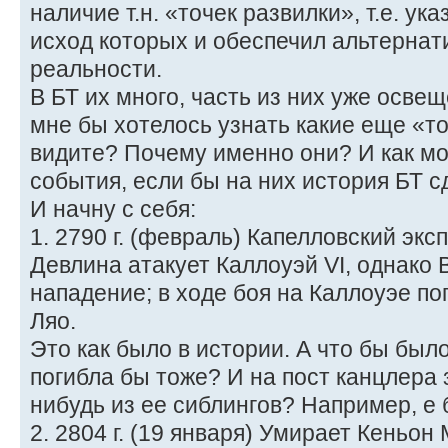
наличие т.н. «точек развилки», т.е. ук
исход которых и обеспечил альтернат
реальности.
В БТ их много, часть из них уже осве
мне бы хотелось узнать какие еще «т
видите? Почему именно они? И как мо
события, если бы на них история БТ 
И начну с себя:
1. 2790 г. (февраль) Капелловский эк
Девлина атакует Каллоуэй VI, однако
нападение; в ходе боя на Каллоуэе п
Ляо.
Это как было в истории. А что бы был
погибла бы тоже? И на пост канцлера 
нибудь из ее сиблингов? Например, е
2. 2804 г. (19 января) Умирает Кеньон