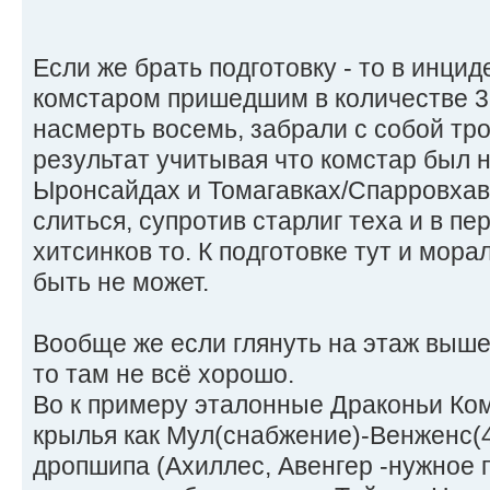
Если же брать подготовку - то в инцид
комстаром пришедшим в количестве 
насмерть восемь, забрали с собой тро
результат учитывая что комстар был н
Ыронсайдах и Томагавках/Спарровхавк
слиться, супротив старлиг теха и в п
хитсинков то. К подготовке тут и мор
быть не может.
Вообще же если глянуть на этаж выше
то там не всё хорошо.
Во к примеру эталонные Драконьи К
крылья как Мул(снабжение)-Венженс(4
дропшипа (Ахиллес, Авенгер -нужное 