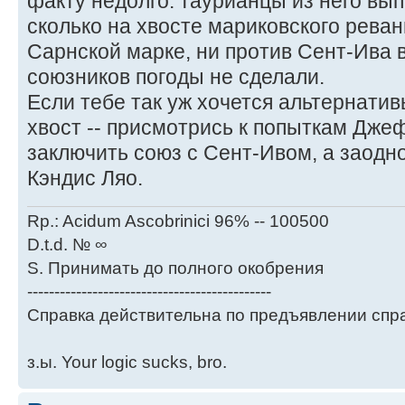
факту недолго: таурианцы из него вы
сколько на хвосте мариковского рева
Сарнской марке, ни против Сент-Ива
союзников погоды не сделали.
Если тебе так уж хочется альтернати
хвост -- присмотрись к попыткам Дж
заключить союз с Сент-Ивом, а заодно
Кэндис Ляо.
Rp.: Acidum Ascobrinici 96% -- 100500
D.t.d. № ∞
S. Принимать до полного окобрения
---------------------------------------------
Справка действительна по предъявлении спра
з.ы. Your logic sucks, bro.