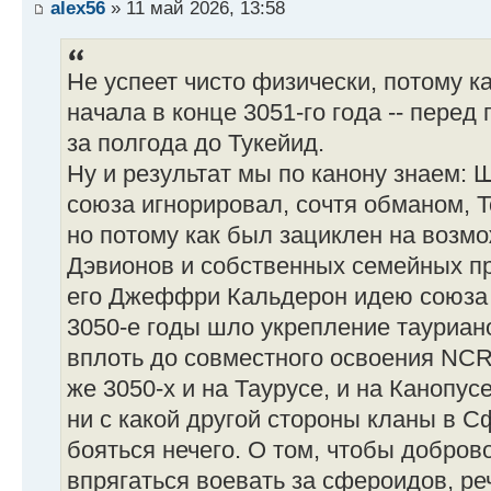
alex56
» 11 май 2026, 13:58
Не успеет чисто физически, потому к
начала в конце 3051-го года -- перед
за полгода до Тукейид.
Ну и результат мы по канону знаем:
союза игнорировал, сочтя обманом, Т
но потому как был зациклен на возмо
Дэвионов и собственных семейных п
его Джеффри Кальдерон идею союза 
3050-е годы шло укрепление тауриан
вплоть до совместного освоения NCR.
же 3050-х и на Таурусе, и на Канопус
ни с какой другой стороны кланы в Сф
бояться нечего. О том, чтобы добров
впрягаться воевать за сфероидов, ре