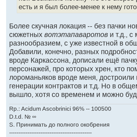
есть и я был более-менее к нему гото
Более скучная локация -- без пачки н
сюжетных
вотэтапаваротов
и т.д., 
разнообразием, с уже известной в об
Добавили, конечно, разных подробнос
вроде Каркассона, дописали ещё пачк
персонажей, про которых хрен, кто по
лороманьяков вроде меня, достроили 
генерации контрактов и т.д. Но в общ
вышло, хотя со временем и можно буде
Rp.: Acidum Ascobrinici 96% -- 100500
D.t.d. № ∞
S. Принимать до полного окобрения
---------------------------------------------