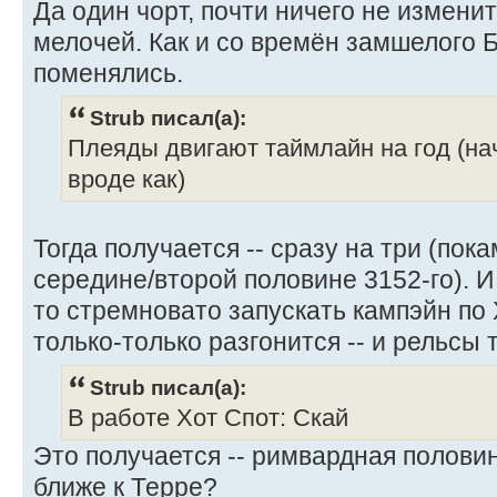
Да один чорт, почти ничего не измени
мелочей. Как и со времён замшелого 
поменялись.
Strub писал(а):
Плеяды двигают таймлайн на год (нач
вроде как)
Тогда получается -- сразу на три (пок
середине/второй половине 3152-го). И т
то стремновато запускать кампэйн по
только-только разгонится -- и рельсы
Strub писал(а):
В работе Хот Спот: Скай
Это получается -- римвардная половин
ближе к Терре?