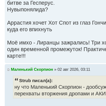
битве за Гесперус.
Нувыпонялида?
Аррастия хочет Хот Спот из глаз Гончи
куда его впихнуть
Моё имхо - Лиранцы зажрались! Три хо
один временной промежуток! Практиче
карте!!!
Маленький Скорпион
» 02 авг 2026, 03:11
Strub писал(а):
ну что Маленький Скорпион - дообсу
перехваты вторжения дропами и АКИ