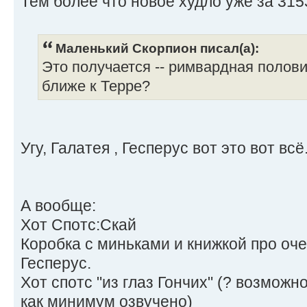
Тем более что новое худло уже за 315
Маленький Скорпион писал(а):
Это получается -- римвардная полови
ближе к Терре?
Угу, Галатея , Гесперус вот это вот всё
А вообще:
Хот Спотс:Скай
Коробка с миньками и книжкой про оч
Гесперус.
Хот спотс "из глаз Гончих" (? возможн
как минимум озвучено)