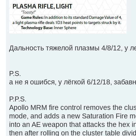
Дальность тяжелой плазмы 4/8/12, у л
P.S.
а не я ошибся, у лёгкой 6/12/18, забавн
P.P.S.
Apollo MRM fire control removes the clus
mode, and adds a new Saturation Fire mo
into an AE weapon that attacks the hex in
then after rolling on the cluster table di