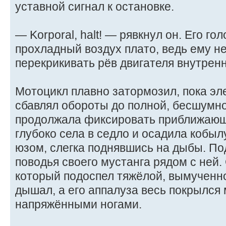
уставной сигнал к остановке.
— Korporal, halt! — рявкнул он. Его г
прохладный воздух плато, ведь ему н
перекрикивать рёв двигателя внутренн
Мотоцикл плавно затормозил, пока эл
сбавлял обороты до полной, бесшумно
продолжала фиксировать приближающ
глубоко села в седло и осадила кобы
юзом, слегка поднявшись на дыбы. П
поводья своего мустанга рядом с ней.
который подоспел тяжёлой, вымученн
дышал, а его аппалуза весь покрылся
напряжёнными ногами.