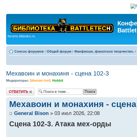
Конфе
Battle
forums.btbooks.ru
Список форумов
‹
Общий форум
‹
Фанфикшн, фанатское творчество.
‹
Мехaвоин и монахиня - сцена 102-3
Модераторы:
Siberian-troll
,
Hobbit
Ответить
Мехaвоин и монахиня - сцена
General Bison
» 03 июл 2026, 22:08
Сцена 102-3. Атака мех-орды