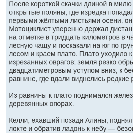
После короткой скачки длиной в милю
открытые поляны, где изредка попада
первыми жёлтыми листьями осени, они
Мотоциклист уверенно держал дистан
на отметке в тридцать километров в ч
лесную чащу и поскакали на юг по гру
лесом и краем плато. Плато уходило к
изрезанных оврагов; земля резко обр
двадцатиметровым уступом вниз, к бе
равнине, где вдали виднелись редкие 
Из равнины к плато поднимался желе
деревянных опорах.
Келли, ехавший позади Алины, поднял 
локте и обратив ладонь к небу — без