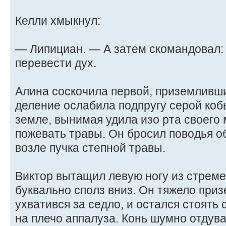
Келли хмыкнул:
— Липициан. — А затем скомандовал:
перевести дух.
Алина соскочила первой, приземлившис
деление ослабила подпругу серой коб
земле, вынимая удила изо рта своего 
пожевать травы. Он бросил поводья о
возле пучка степной травы.
Виктор вытащил левую ногу из стреме
буквально сполз вниз. Он тяжело приз
ухватився за седло, и остался стоять
на плечо аппалуза. Конь шумно отдува