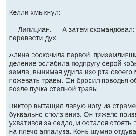
Келли хмыкнул:
— Липициан. — А затем скомандовал:
перевести дух.
Алина соскочила первой, приземлившис
деление ослабила подпругу серой коб
земле, вынимая удила изо рта своего 
пожевать травы. Он бросил поводья о
возле пучка степной травы.
Виктор вытащил левую ногу из стреме
буквально сполз вниз. Он тяжело приз
ухватився за седло, и остался стоять
на плечо аппалуза. Конь шумно отдува