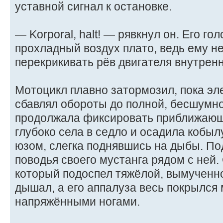
уставной сигнал к остановке.
— Korporal, halt! — рявкнул он. Его г
прохладный воздух плато, ведь ему н
перекрикивать рёв двигателя внутренн
Мотоцикл плавно затормозил, пока эл
сбавлял обороты до полной, бесшумно
продолжала фиксировать приближающ
глубоко села в седло и осадила кобы
юзом, слегка поднявшись на дыбы. П
поводья своего мустанга рядом с ней.
который подоспел тяжёлой, вымученн
дышал, а его аппалуза весь покрылся
напряжёнными ногами.