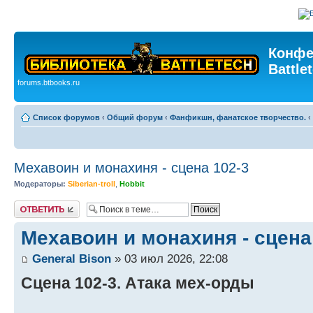
Конфе
Battle
forums.btbooks.ru
Список форумов
‹
Общий форум
‹
Фанфикшн, фанатское творчество.
‹
Мехaвоин и монахиня - сцена 102-3
Модераторы:
Siberian-troll
,
Hobbit
Ответить
Мехaвоин и монахиня - сцена
General Bison
» 03 июл 2026, 22:08
Сцена 102-3. Атака мех-орды