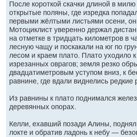
После короткой скачки длиной в милю
открытые поляны, где изредка попада
первыми жёлтыми листьями осени, они
Мотоциклист уверенно держал дистан
на отметке в тридцать километров в ч
лесную чащу и поскакали на юг по гру
лесом и краем плато. Плато уходило к
изрезанных оврагов; земля резко обр
двадцатиметровым уступом вниз, к бе
равнине, где вдали виднелись редкие 
Из равнины к плато поднимался желе
деревянных опорах.
Келли, ехавший позади Алины, поднял 
локте и обратив ладонь к небу — без