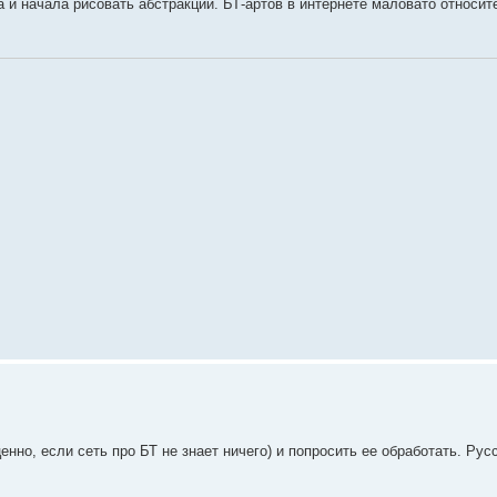
а и начала рисовать абстракции. БТ-артов в интернете маловато относит
нно, если сеть про БТ не знает ничего) и попросить ее обработать. Рус