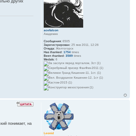
ельно других
acefalcon
Академик
Сообщения:
6505
Зарегистрирован:
25 янв 2011, 12:26
Откуда:
Желтогорск
Has thanked:
1754
times
Been thanked:
3589
times
Medals:
6
ский понимает, на
Leonid