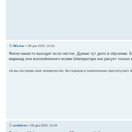
DELmar
» 06 дек 2022, 10:41
Фигня какая-то выходит если честно. Думаю тут дело в обучении. Б
маринад или возлюбленного всеми Ымператора оно рисует только в
«А мы построим свое человечество, без пороков и политических проституток!» А
acefalcon
» 06 дек 2022, 11:04