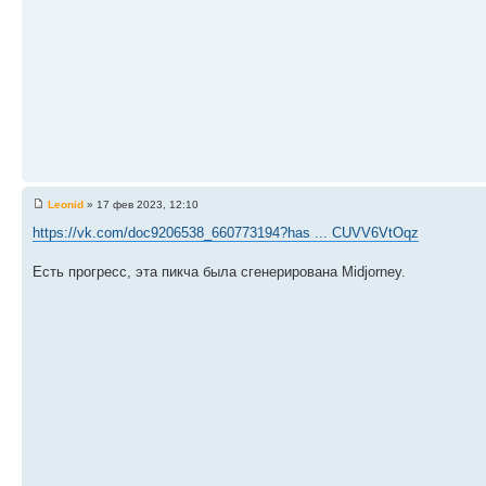
Leonid
» 17 фев 2023, 12:10
https://vk.com/doc9206538_660773194?has ... CUVV6VtOqz
Есть прогресс, эта пикча была сгенерирована Midjorney.