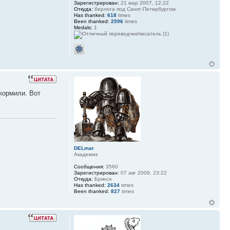
Зарегистрирован:
21 мар 2007, 12:22
Откуда:
берлога под Санкт-Петербургом
Has thanked:
618
times
Been thanked:
2596
times
Medals:
1
 кормили. Вот
DELmar
Академик
Сообщения:
3560
Зарегистрирован:
07 авг 2009, 23:22
Откуда:
Брянск
Has thanked:
2634
times
Been thanked:
827
times