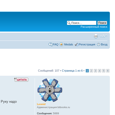
Расширенный поиск
FAQ
Medals
Регистрация
Вход
Сообщений: 107 •
Страница
1
из
6
•
1
2
3
4
5
6
 Руку надо
Leonid
Администрация btbooks.ru
Сообщения:
5889