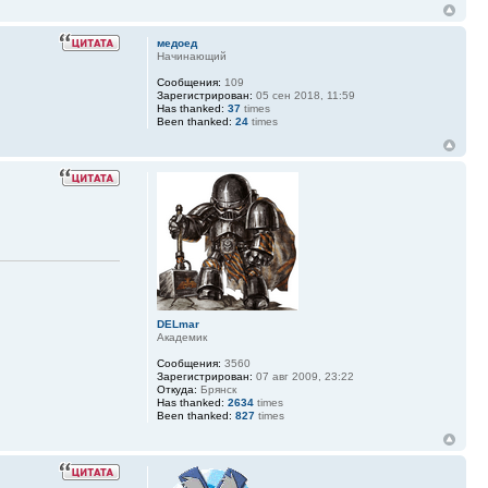
медоед
Начинающий
Сообщения:
109
Зарегистрирован:
05 сен 2018, 11:59
Has thanked:
37
times
Been thanked:
24
times
DELmar
Академик
Сообщения:
3560
Зарегистрирован:
07 авг 2009, 23:22
Откуда:
Брянск
Has thanked:
2634
times
Been thanked:
827
times