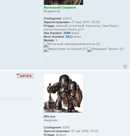
Маленький Скорпион
Модератор
Сообщения:
12813
Зарегистрирован:
27 мар 2007, 22:52
Откуда:
няшный солнечный Херотитус, Нью-Гедон,
улица Больших Сисек, д.17
Has thanked:
2588
times
Been thanked:
5812
times
Medals:
3
DELmar
Академик
Сообщения:
3560
Зарегистрирован:
07 авг 2009, 23:22
Откуда:
Брянск