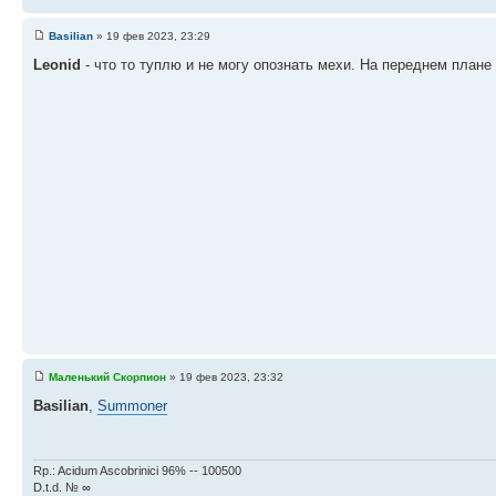
Basilian
» 19 фев 2023, 23:29
Leonid
- что то туплю и не могу опознать мехи. На переднем плане
Маленький Скорпион
» 19 фев 2023, 23:32
Basilian
,
Summoner
Rp.: Acidum Ascobrinici 96% -- 100500
D.t.d. № ∞