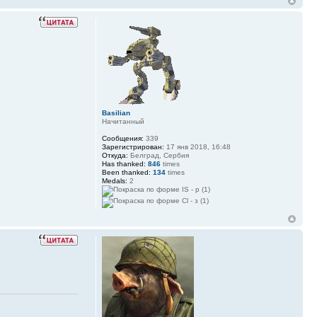
Basilian
Начитанный
Сообщения:
339
Зарегистрирован:
17 янв 2018, 16:48
Откуда:
Белград, Сербия
Has thanked:
846
times
Been thanked:
134
times
Medals:
2