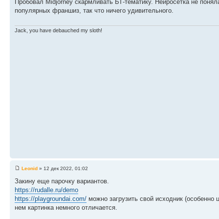
Пробовал Midjorney скармливать БТ-тематику. Нейросетка не понял
популярных франшиз, так что ничего удивительного.
Jack, you have debauched my sloth!
Leonid
» 12 дек 2022, 01:02
Закину еще парочку вариантов.
https://rudalle.ru/demo
https://playgroundai.com/
можно загрузить свой исходник (особенно це
нем картинка немного отличается.