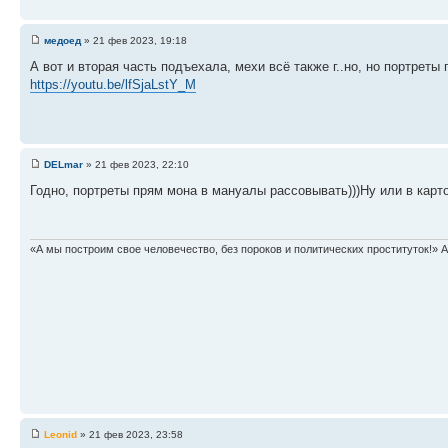
медоед
» 21 фев 2023, 19:18
А вот и вторая часть подъехала, мехи всё также г..но, но портреты
https://youtu.be/lfSjaLstY_M
DELmar
» 21 фев 2023, 22:10
Годно, портреты прям мона в мануалы рассовывать)))Ну или в карто
«А мы построим свое человечество, без пороков и политических проституток!» А
Leonid
» 21 фев 2023, 23:58