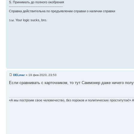
S. Принимать до полного окобрения
---------------------------------------------
Справка действительна по предъявлении справки о наличии справки
з.ы. Your logic sucks, bro.
DELmar
» 19 фев 2023, 23:53
Если сравнивать с карточником, то тут Саммонер даже ничего получ
«А мы построим свое человечество, без пороков и политических проституток!» А