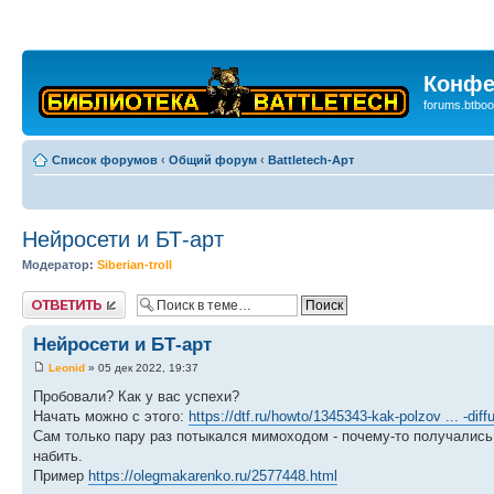
Конфе
forums.btboo
Список форумов
‹
Общий форум
‹
Battletech-Арт
Нейросети и БТ-арт
Модератор:
Siberian-troll
Ответить
Нейросети и БТ-арт
Leonid
» 05 дек 2022, 19:37
Пробовали? Как у вас успехи?
Начать можно с этого:
https://dtf.ru/howto/1345343-kak-polzov ... -diff
Сам только пару раз потыкался мимоходом - почему-то получались
набить.
Пример
https://olegmakarenko.ru/2577448.html