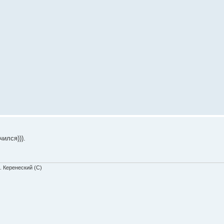
ился))).
. Керенеский (С)