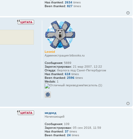
Has thanked:
2634
times
Been thanked:
827
times
Leonid
Администрация btbooks.ru
Сообщения:
5889
Зарегистрирован:
21 мар 2007, 12:22
Откуда:
берлога под Санкт-Петербургом
Has thanked:
618
times
Been thanked:
2596
times
Medals:
1
медоед
Начинающий
Сообщения:
109
Зарегистрирован:
05 сен 2018, 11:59
Has thanked:
37
times
Been thanked:
24
times