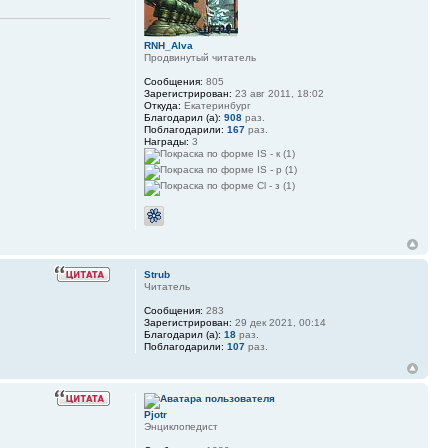
RNH_Alva
Продвинутый читатель
Сообщения:
805
Зарегистрирован:
23 авг 2011, 18:02
Откуда:
Екатеринбург
Благодарил (а):
908
раз.
Поблагодарили:
167
раз.
Награды:
3
Strub
Читатель
Сообщения:
283
Зарегистрирован:
29 дек 2021, 00:14
Благодарил (а):
18
раз.
Поблагодарили:
107
раз.
Pjotr
Энциклопедист