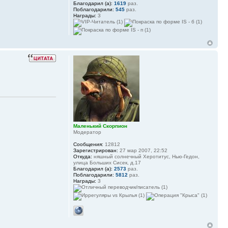
Благодарил (а):
1619
раз.
Поблагодарили:
545
раз.
Награды:
3
Маленький Скорпион
Модератор
Сообщения:
12812
Зарегистрирован:
27 мар 2007, 22:52
Откуда:
няшный солнечный Херотитус, Нью-Гедон,
улица Больших Сисек, д.17
Благодарил (а):
2573
раз.
Поблагодарили:
5812
раз.
Награды:
3