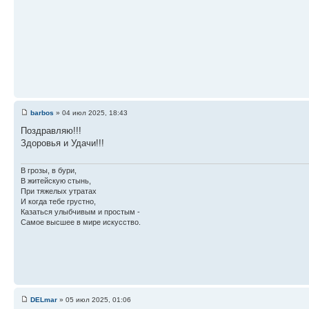
barbos
» 04 июл 2025, 18:43
Поздравляю!!!
Здоровья и Удачи!!!
В грозы, в бури,
В житейскую стынь,
При тяжелых утратах
И когда тебе грустно,
Казаться улыбчивым и простым -
Самое высшее в мире искусство.
DELmar
» 05 июл 2025, 01:06