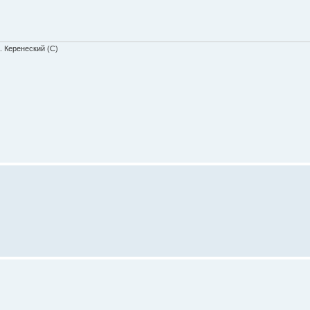
. Керенеский (С)