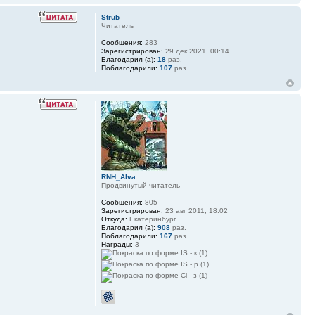
Strub
Читатель
Сообщения:
283
Зарегистрирован:
29 дек 2021, 00:14
Благодарил (а):
18
раз.
Поблагодарили:
107
раз.
RNH_Alva
Продвинутый читатель
Сообщения:
805
Зарегистрирован:
23 авг 2011, 18:02
Откуда:
Екатеринбург
Благодарил (а):
908
раз.
Поблагодарили:
167
раз.
Награды:
3