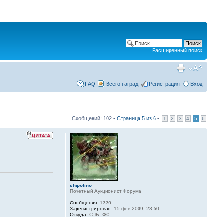
Расширенный поиск
FAQ
Всего наград
Регистрация
Вход
Сообщений: 102 •
Страница
5
из
6
•
1
2
3
4
5
6
shipolino
Почетный Аукционист Форума
Сообщения:
1336
Зарегистрирован:
15 фев 2009, 23:50
Откуда:
СПБ. ФС.