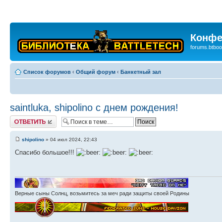
Конфе
forums.btboo
Список форумов
‹
Общий форум
‹
Банкетный зал
saintluka, shipolino с днем рождения!
Ответить
shipolino
» 04 июл 2024, 22:43
Спасибо большое!!!
Верные сыны Солнц, возьмитесь за меч ради защиты своей Родины