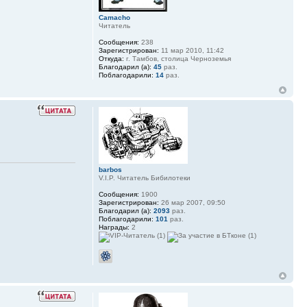
Camacho
Читатель
Сообщения:
238
Зарегистрирован:
11 мар 2010, 11:42
Откуда:
г. Тамбов, столица Черноземья
Благодарил (а):
45
раз.
Поблагодарили:
14
раз.
barbos
V.I.P. Читатель Бибилотеки
Сообщения:
1900
Зарегистрирован:
26 мар 2007, 09:50
Благодарил (а):
2093
раз.
Поблагодарили:
101
раз.
Награды:
2