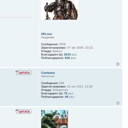
DELmar
Академик
Сообщения:
3559
Зарегистрирован:
07 авг 2009, 23:22
Откуда:
Брянск
Благодарил (а):
2633
раз.
Поблагодарили:
826
раз.
Combatus
Читатель
Сообщения:
269
Зарегистрирован:
21 окт 2011, 12:29
Откуда:
Узбекистан
Благодарил (а):
76
раз.
Поблагодарили:
49
раз.