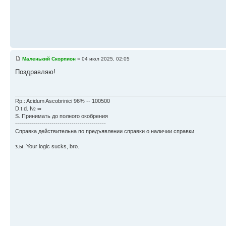
Маленький Скорпион
» 04 июл 2025, 02:05
Поздравляю!
Rp.: Acidum Ascobrinici 96% -- 100500
D.t.d. № ∞
S. Принимать до полного окобрения
---------------------------------------------
Справка действительна по предъявлении справки о наличии справки
з.ы. Your logic sucks, bro.